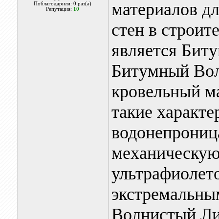
материалов д
Поблагодарили: 0 раз(а)
Репутация:
10
стен в строит
является Бит
Битумный Волн
кровельный ма
такие характе
водонепроница
механическую 
ультрафиолет
экстремальны
Волнистый Ли