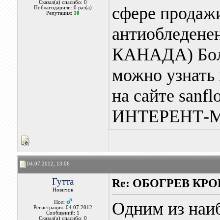
Сказал(а) спасибо: 0
сфере продажи
Поблагодарили: 0 раз(а)
Репутация:
10
антиобледен
КАНАДА) Бол
можно узнать 
на сайте sanf
ИНТЕРЕНТ-М
04.07.2012, 13:06
Гутта
Re: ОБОГРЕВ КР
Новичок
Одним из наи
Пол:
Регистрация: 04.07.2012
Сообщений: 1
Сказал(а) спасибо: 0