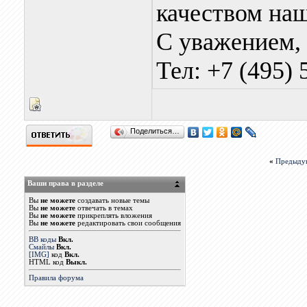
качеством на
С уважением,
Тел: +7 (495) 
Поделиться…
«
Предыду
Ваши права в разделе
Вы
не можете
создавать новые темы
Вы
не можете
отвечать в темах
Вы
не можете
прикреплять вложения
Вы
не можете
редактировать свои сообщения
BB коды
Вкл.
Смайлы
Вкл.
[IMG]
код
Вкл.
HTML код
Выкл.
Правила форума