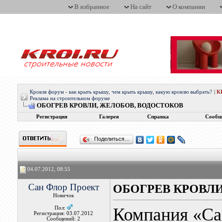
В избранное
На сайт
О компании
Кровля форум - как крыть крышу, чем крыть крышу, какую кровлю выбрать?
|
К
Реклама на строительном форуме
ОБОГРЕВ КРОВЛИ, ЖЕЛОБОВ, ВОДОСТОКОВ
Регистрация
Галерея
Справка
Сообщ
Поделиться…
04.07.2012, 08:55
Сан Флор Проект
ОБОГРЕВ КРОВЛИ
Новичок
Компания «Са
Пол:
Регистрация: 03.07.2012
Сообщений: 2