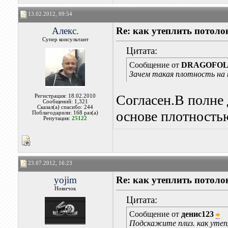
13.02.2012, 09:54
Алекс.
Re: как утеплить потоло
Супер консультант
Цитата:
Сообщение от
DRAGOFO
Зачем такая плотность на
Согласен.В полне 
Регистрация: 18.02.2010
Сообщений: 1,321
Сказал(а) спасибо: 244
основе плотность
Поблагодарили: 168 раз(а)
Репутация:
25122
23.07.2012, 16:23
yojim
Re: как утеплить потоло
Новичок
Цитата:
Сообщение от
денис123
Подскажите плиз. как утеп