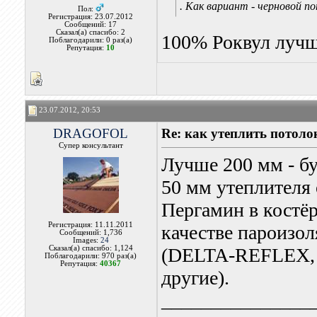
. Как вариант - черновой по
Пол:
Регистрация: 23.07.2012
Сообщений: 17
Сказал(а) спасибо: 2
100% Роквул лучше
Поблагодарили: 0 раз(а)
Репутация:
10
23.07.2012, 20:53
DRAGOFOL
Re: как утеплить потоло
Супер консультант
Лучше 200 мм - бу
50 мм утеплителя 
Пергамин в костёр
Регистрация: 11.11.2011
качестве пароизо
Сообщений: 1,736
Images:
24
Сказал(а) спасибо: 1,124
(DELTA-REFLEX,
Поблагодарили: 970 раз(а)
Репутация:
40367
другие).
_______________