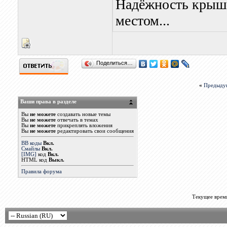
Надёжность крыши
местом...
Поделиться…
«
Предыду
Ваши права в разделе
Вы
не можете
создавать новые темы
Вы
не можете
отвечать в темах
Вы
не можете
прикреплять вложения
Вы
не можете
редактировать свои сообщения
BB коды
Вкл.
Смайлы
Вкл.
[IMG]
код
Вкл.
HTML код
Выкл.
Правила форума
Текущее врем