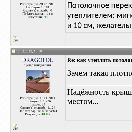
Потолочное перек
Регистрация: 30.08.2010
Сообщений: 101
Сказал(а) спасибо: 0
утеплителем: мин
Поблагодарили: 1 раз
Репутация:
43
и 10 см, желатель
12.02.2012, 15:10
DRAGOFOL
Re: как утеплить потоло
Супер консультант
Зачем такая плотн
_______________
Надёжность крыши
Регистрация: 11.11.2011
местом...
Сообщений: 1,736
Images:
24
Сказал(а) спасибо: 1,124
Поблагодарили: 970 раз(а)
Репутация:
40367