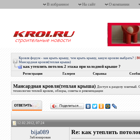
В избранное
На сайт
О компании
Кровля форум - как крыть крышу, чем крыть крышу, какую кровлю выбрать?
|
В
Мансардная кровля(теплая крыша)
как утеплить потолок 2 этажа при холодной крыше ?
Регистрация
Галерея
Справка
Сообщ
Мансардная кровля(теплая крыша)
Доступ к разделу платный.
технологии теплой кровли, обзоры, советы и рекомендации
Поделиться…
12.02.2012, 07:24
bija089
Re: как утеплить потоло
Заблокирован