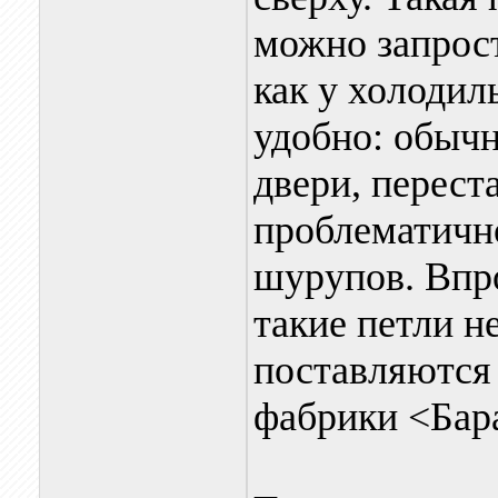
можно запрост
как у холодиль
удобно: обыч
двери, перест
проблематично
шурупов. Впро
такие петли н
поставляются 
фабрики <Бар