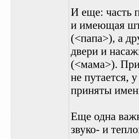
И еще: часть 
и имеющая шт
(<папа>), а д
двери и насаж
(<мама>). При
не путается, 
приняты имен
Еще одна важ
звуко- и тепл