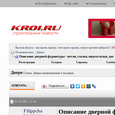
В избранное
На сайт
О компании
Кровля форум - как крыть крышу, чем крыть крышу, какую кровлю выбрать?
|
П
Познавательно.
|
Двери
Описание дверной фурнитуры - петли, глазки, видеоглазки, две
Регистрация
Галерея
Справка
Сообщ
Двери
Статьи. Двери межкомнатные и входные.
Поделиться…
01.10.2007, 11:41
Filippcha
Описание дверной ф