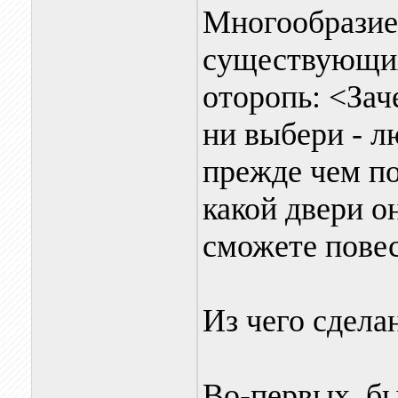
Многообразие
существующих
оторопь: <Зач
ни выбери - л
прежде чем по
какой двери о
сможете повес
Из чего сдела
Во-первых, б