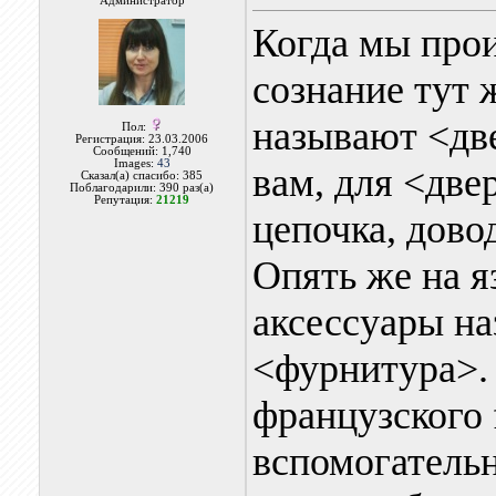
Администратор
Когда мы прои
сознание тут 
называют <две
Пол:
Регистрация: 23.03.2006
Сообщений: 1,740
Images:
43
вам, для <две
Сказал(а) спасибо: 385
Поблагодарили: 390 раз(а)
Репутация:
21219
цепочка, довод
Опять же на я
аксессуары н
<фурнитура>. 
французского f
вспомогатель