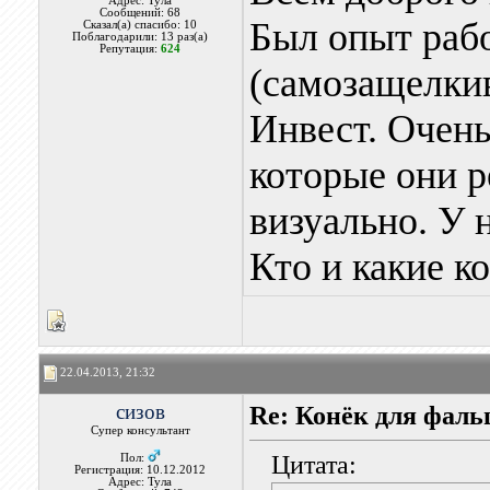
Адрес: Тула
Сообщений: 68
Был опыт раб
Сказал(а) спасибо: 10
Поблагодарили: 13 раз(а)
Репутация:
624
(самозащелки
Инвест. Очень
которые они р
визуально. У 
Кто и какие к
22.04.2013, 21:32
сизов
Re: Конёк для фаль
Супер консультант
Цитата:
Пол:
Регистрация: 10.12.2012
Адрес: Тула