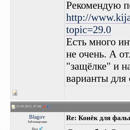
Рекомендую п
http://www.kij
topic=29.0
Есть много ин
не очень. А о
"защёлке" и н
варианты для 
23.04.2013, 07:06
Blagov
Re: Конёк для фаль
Заблокирован
Пол: