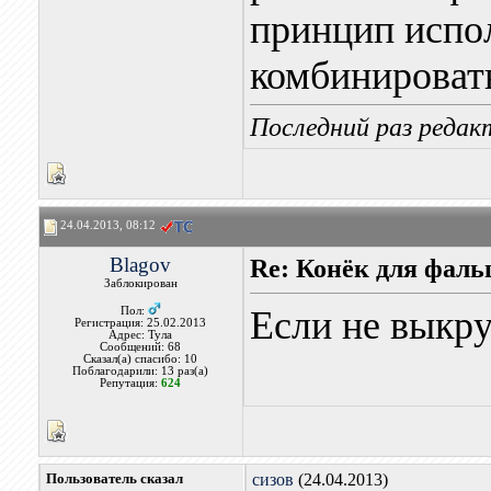
принцип испо
комбинироват
Последний раз редакт
24.04.2013, 08:12
Blagov
Re: Конёк для фаль
Заблокирован
Если не выкру
Пол:
Регистрация: 25.02.2013
Адрес: Тула
Сообщений: 68
Сказал(а) спасибо: 10
Поблагодарили: 13 раз(а)
Репутация:
624
Пользователь сказал
сизов
(24.04.2013)