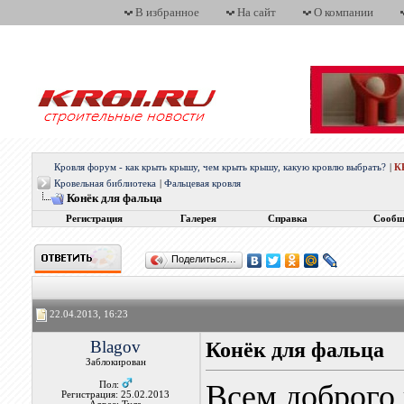
В избранное
На сайт
О компании
Кровля форум - как крыть крышу, чем крыть крышу, какую кровлю выбрать?
|
К
Кровельная библиотека
|
Фальцевая кровля
Конёк для фальца
Регистрация
Галерея
Справка
Сообщ
Поделиться…
22.04.2013, 16:23
Blagov
Конёк для фальца
Заблокирован
Всем доброго 
Пол:
Регистрация: 25.02.2013