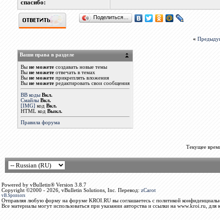
cпасибо:
Поделиться…
«
Предыду
Ваши права в разделе
Вы
не можете
создавать новые темы
Вы
не можете
отвечать в темах
Вы
не можете
прикреплять вложения
Вы
не можете
редактировать свои сообщения
BB коды
Вкл.
Смайлы
Вкл.
[IMG]
код
Вкл.
HTML код
Выкл.
Правила форума
Текущее врем
Powered by vBulletin® Version 3.8.7
Copyright ©2000 - 2026, vBulletin Solutions, Inc. Перевод:
zCarot
vB.Sponsors
Отправляя любую форму на форуме KROI.RU вы соглашаетесь с политикой конфиденциальн
Все материалы могут использоваться при указании авторства и ссылки на www.kroi.ru, для 