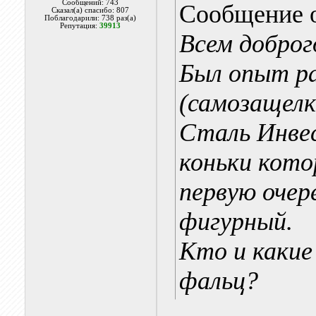
Сообщений: 743
Сообщение 
Сказал(а) спасибо: 807
Поблагодарили: 738 раз(а)
Репутация:
39913
Всем доброго
Был опыт р
(самозащел
Сталь Инвес
коньки кото
первую очере
фигурный.
Кто и какие
фальц?