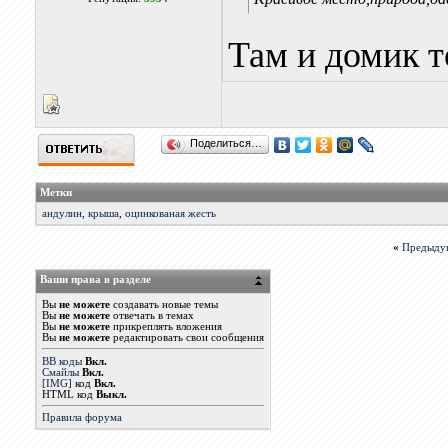
Там и домик т
Поделиться…
Метки
андулин
,
крыша
,
оцинкованая жесть
«
Предыду
Ваши права в разделе
Вы
не можете
создавать новые темы
Вы
не можете
отвечать в темах
Вы
не можете
прикреплять вложения
Вы
не можете
редактировать свои сообщения
BB коды
Вкл.
Смайлы
Вкл.
[IMG]
код
Вкл.
HTML код
Выкл.
Правила форума