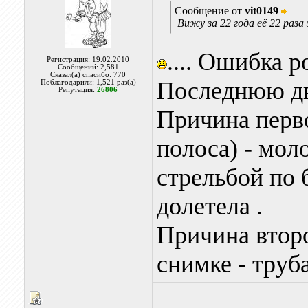
Сообщение от
vit0149
Вижу за 22 года её 22 раза
.... Ошибка р
Регистрация: 19.02.2010
Сообщений: 2,581
Сказал(а) спасибо: 770
Последнюю дв
Поблагодарили: 1,521 раз(а)
Репутация:
26806
Причина перво
полоса) - мол
стрельбой по б
долетела .
Причина второ
снимке - труба