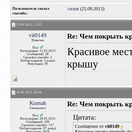
Пользователь сказал
сизов
(25.09.2013)
cпасибо:
25.09.2013, 15:33
vit0149
Re: Чем покрыть кр
Новичок
Красивое мес
Пол:
Регистрация: 11.03.2013
Сообщений: 28
Сказал(а) спасибо: 2
крышу
Поблагодарили: 3 раз(а)
Репутация:
39
26.09.2013, 08:06
Kumah
Re: Чем покрыть кр
Специалист
Цитата:
Пол:
Регистрация: 28.05.2013
Сообщений: 199
Сказал(а) спасибо: 157
Сообщение от
vit0149
Поблагодарили: 97 раз(а)
Красивое место,природа,д
Репутация:
3934