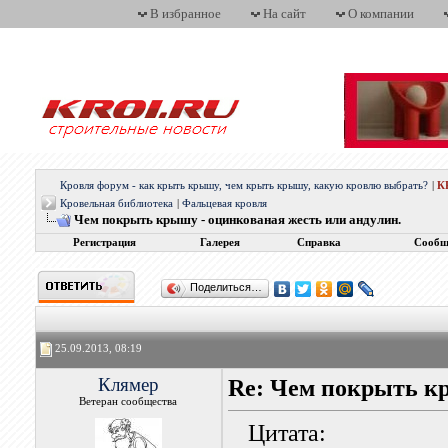
В избранное
На сайт
О компании
Кровля форум - как крыть крышу, чем крыть крышу, какую кровлю выбрать?
|
К
Кровельная библиотека
|
Фальцевая кровля
Чем покрыть крышу - оцинкованая жесть или андулин.
Регистрация
Галерея
Справка
Сообщ
Поделиться…
25.09.2013, 08:19
Клямер
Re: Чем покрыть кр
Ветеран сообщества
Цитата: