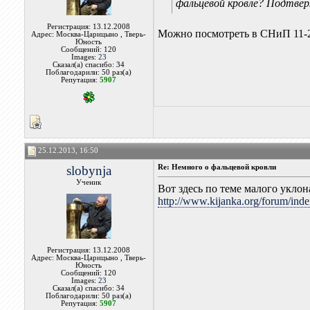
фальцевой кровле? Подтвер
Регистрация: 13.12.2008
Можно посмотреть в СНиП 11-
Адрес: Москва-Царицыно , Тверь-
Юность
Сообщений: 120
Images:
23
Сказал(а) спасибо: 34
Поблагодарили: 50 раз(а)
Репутация:
5907
25.12.2013, 16:50
slobynja
Re: Немного о фальцевой кровли
Ученик
Вот здесь по теме малого укло
http://www.kijanka.org/forum/ind
Регистрация: 13.12.2008
Адрес: Москва-Царицыно , Тверь-
Юность
Сообщений: 120
Images:
23
Сказал(а) спасибо: 34
Поблагодарили: 50 раз(а)
Репутация:
5907