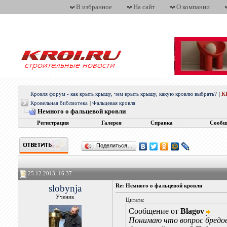
В избранное
На сайт
О компании
Кровля форум - как крыть крышу, чем крыть крышу, какую кровлю выбрать?
|
К
Кровельная библиотека
|
Фальцевая кровля
Немного о фальцевой кровли
Регистрация
Галерея
Справка
Сообщ
Поделиться…
25.12.2013, 16:37
slobynja
Re: Немного о фальцевой кровли
Ученик
Цитата:
Сообщение от
Blagov
Понимаю что вопрос бредовы