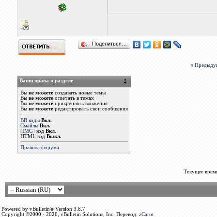
Поделиться…
«
Предыду
Ваши права в разделе
Вы
не можете
создавать новые темы
Вы
не можете
отвечать в темах
Вы
не можете
прикреплять вложения
Вы
не можете
редактировать свои сообщения
BB коды
Вкл.
Смайлы
Вкл.
[IMG]
код
Вкл.
HTML код
Выкл.
Правила форума
Текущее врем
Powered by vBulletin® Version 3.8.7
Copyright ©2000 - 2026, vBulletin Solutions, Inc. Перевод:
zCarot