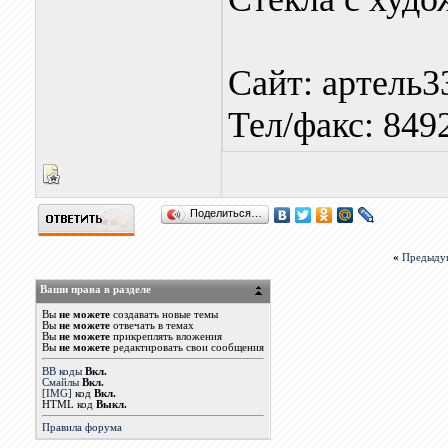
Сайт: артель3
Тел/факс: 849
Поделиться…
«
Предыду
Ваши права в разделе
Вы
не можете
создавать новые темы
Вы
не можете
отвечать в темах
Вы
не можете
прикреплять вложения
Вы
не можете
редактировать свои сообщения
BB коды
Вкл.
Смайлы
Вкл.
[IMG]
код
Вкл.
HTML код
Выкл.
Правила форума