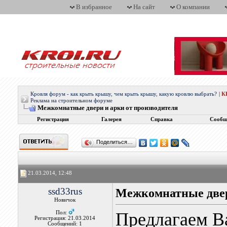
В избранное
На сайт
О компании
Кровля форум - как крыть крышу, чем крыть крышу, какую кровлю выбрать?
|
К
Реклама на строительном форуме
Межкомнатные двери и арки от производителя
Регистрация
Галерея
Справка
Сообщ
Поделиться…
21.03.2014, 12:48
ssd33rus
Межкомнатные двер
Новичок
Предлагаем В
Пол:
Регистрация: 21.03.2014
Сообщений: 1