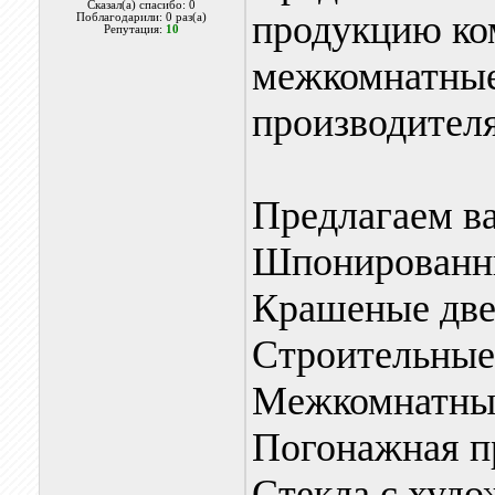
Сказал(а) спасибо: 0
продукцию ко
Поблагодарили: 0 раз(а)
Репутация:
10
межкомнатные
производителя
Предлагаем в
Шпонированн
Крашеные дв
Строительные
Межкомнатны
Погонажная п
Стекла с худ