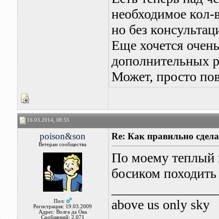
необходимое кол-в
но без консультац
Еще хочется очень 
дополнительных ра
Может, просто пов
16.03.2014, 08:55
poison&son
Re: Как правильно сдела
Ветеран сообщества
По моему теплый 
босиком походит
_______________
above us only sky
Пол:
Регистрация: 19.03.2009
Адрес: Волга да Ока
Сообщений: 2,071