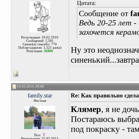
Цитата:
Сообщение от
fa
Ведь 20-25 лет -
захочется керам
Регистрация: 19.02.2010
Сообщений: 2,581
Сказал(а) спасибо: 770
Ну это неоднознач
Поблагодарили: 1,521 раз(а)
Репутация:
26806
синенький...завтра
14.03.2014, 00:06
family.star
Re: Как правильно сдела
Местная
Клямер
, я не доч
Постараюсь выбра
под покраску - там
Пол:
Регистрация: 25.03.2013