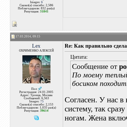
Images:
6
Сказал(а) спасибо: 2,586
Поблагодарили: 832 раз(а)
Репутация:
31841
17.03.2014, 09:15
Lex
Re: Как правильно сдела
ОХРИМЕНКО АЛЕКСЕЙ
Цитата:
Сообщение от
po
По моему теплый
босиком походит
Пол:
Регистрация: 24.01.2005
Адрес: Троицк, Москва
Согласен. У нас в
Сообщений: 6,563
Images:
75
Сказал(а) спасибо: 2,153
систему, так сразу
Поблагодарили: 1,035 раз(а)
Репутация:
39614
ногам. Жена вклю
_______________