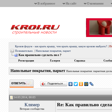
В избранное
На сайт
О компании
Кровля форум - как крыть крышу, чем крыть крышу, какую кровлю выбрать?
|
П
Познавательно.
|
Напольные покрытия, паркет
Как правильно сделать пол ?
Регистрация
Галерея
Справка
Сообщ
Напольные покрытия, паркет
Напольные покрытия: паркетная доска,
Поделиться…
14.03.2014, 00:03
Клямер
Re: Как правильно сдела
Ветеран сообщества