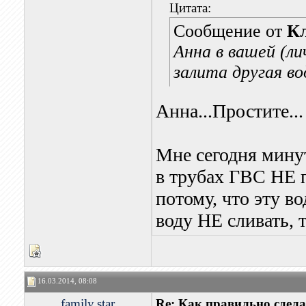
Цитата:
Сообщение от
К
Анна в вашей (л
залита другая во
Анна...Простите...
Мне сегодня минут
в трубах ГВС НЕ п
потому, что эту в
воду НЕ сливать, 
16.03.2014, 08:08
family.star
Re: Как правильно сдела