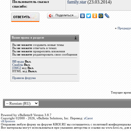
Пользователь сказал
family.star
(23.03.2014)
cпасибо:
Поделиться…
«
Предыду
Ваши права в разделе
Вы
не можете
создавать новые темы
Вы
не можете
отвечать в темах
Вы
не можете
прикреплять вложения
Вы
не можете
редактировать свои сообщения
BB коды
Вкл.
Смайлы
Вкл.
[IMG]
код
Вкл.
HTML код
Выкл.
Правила форума
Текущее врем
Powered by vBulletin® Version 3.8.7
Copyright ©2000 - 2026, vBulletin Solutions, Inc. Перевод:
zCarot
vB.Sponsors
Отправляя любую форму на форуме KROI.RU вы соглашаетесь с политикой конфиденциальн
Все материалы могут использоваться при указании авторства и ссылки на www.kroi.ru, для 