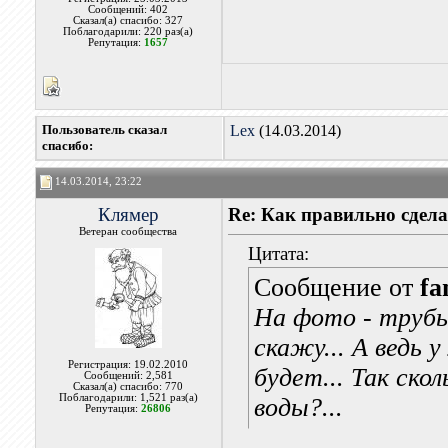
Сообщений: 402
Сказал(а) спасибо: 327
Поблагодарили: 220 раз(а)
Репутация:
1657
Пользователь сказал
Lex
(14.03.2014)
cпасибо:
14.03.2014, 23:22
Клямер
Re: Как правильно сдела
Ветеран сообщества
Цитата:
Сообщение от
fa
На фото - трубы
скажу... А ведь
Регистрация: 19.02.2010
будет... Так ско
Сообщений: 2,581
Сказал(а) спасибо: 770
Поблагодарили: 1,521 раз(а)
воды?...
Репутация:
26806