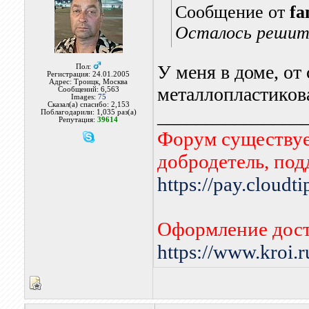
Сообщение от
fa
Осталось решить
У меня в доме, от
Пол:
Регистрация: 24.01.2005
Адрес: Троицк, Москва
металлопластикова
Сообщений: 6,563
Images:
75
Сказал(а) спасибо: 2,153
_______________
Поблагодарили: 1,035 раз(а)
Репутация:
39614
Форум существует
добродетель, по
https://pay.cloudt
Оформление дост
https://www.kroi.