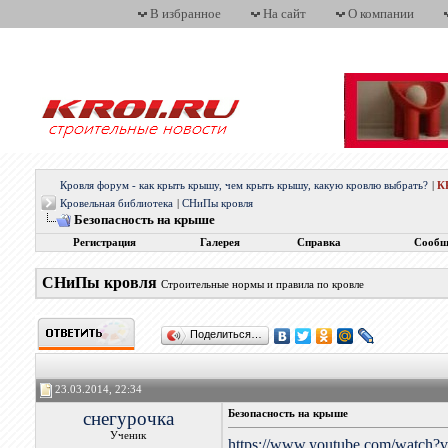
В избранное
На сайт
О компании
Кровля форум - как крыть крышу, чем крыть крышу, какую кровлю выбрать?
|
К
Кровельная библиотека
|
СНиПы кровля
Безопасность на крыше
Регистрация
Галерея
Справка
Сообщ
СНиПы кровля
Строительные нормы и правила по кровле
Поделиться…
23.03.2014, 22:34
снегурочка
Безопасность на крыше
Ученик
https://www.youtube.com/watc