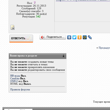
Пол:
Регистрация: 26.11.2013
Сообщений: 129
Сказал(а) спасибо: 3
Поблагодарили: 36 раз(а)
Репутация:
542
Поделиться…
«
Предыду
Ваши права в разделе
Вы
не можете
создавать новые темы
Вы
не можете
отвечать в темах
Вы
не можете
прикреплять вложения
Вы
не можете
редактировать свои сообщения
BB коды
Вкл.
Смайлы
Вкл.
[IMG]
код
Вкл.
HTML код
Выкл.
Правила форума
Текущее врем