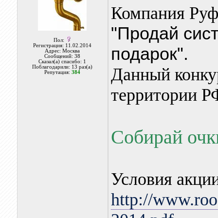
Компания Руф
"Продай сист
Пол:
Регистрация: 11.02.2014
подарок".
Адрес: Москва
Сообщений: 38
Сказал(а) спасибо: 1
Поблагодарили: 13 раз(а)
Данный конкур
Репутация:
384
территории Р
Собирай очки
Условия акци
http://www.roo