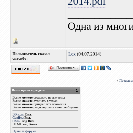
2014.pdf
____________
Одна из многи
Пользователь сказал
Lex
(04.07.2014)
cпасибо:
Поделиться…
«
Предыду
Ваши права в разделе
Вы
не можете
создавать новые темы
Вы
не можете
отвечать в темах
Вы
не можете
прикреплять вложения
Вы
не можете
редактировать свои сообщения
BB коды
Вкл.
Смайлы
Вкл.
[IMG]
код
Вкл.
HTML код
Выкл.
Правила форума