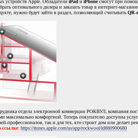
ых устройств Apple. Обладатели
iPad
и
iPhone
смогут при помощ
брать оптимального дилера и заказать товар в интернет-магази
дукте, нужно будет зайти в раздел, позволяющий считывать
QR-
трудника отдела электронной коммерции РОКВУЛ, компания пос
рами максимально комфортной. Теперь покупателю доступна услу
елей-профессионалов, так и для тех, кто строит дом или делае
о ссылке
:
https://itunes.apple.com/us/app/rockwool/id880900680