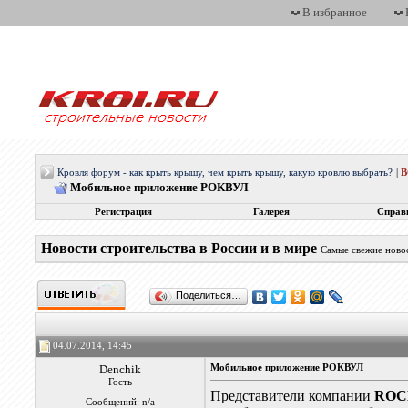
В избранное
Кровля форум - как крыть крышу, чем крыть крышу, какую кровлю выбрать?
|
Мобильное приложение РОКВУЛ
Регистрация
Галерея
Справ
Новости строительства в России и в мире
Самые свежие новос
Поделиться…
04.07.2014, 14:45
Denchik
Мобильное приложение РОКВУЛ
Гость
Представители компании
RO
Сообщений: n/a