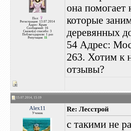
она помогает 
которые зани
Пол:
Регистрация: 13.07.2014
Адрес: Крым
Сообщений: 16
деревянных до
Сказал(а) спасибо: 3
Поблагодарили: 1 раз
Репутация:
11
54 Адрес: Мос
263. Хотим к 
отзывы?
15.07.2014, 15:19
Alex11
Re: Лесстрой
Ученик
с такими не р