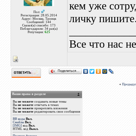
кем уже сотру
Пол:
личку пишите
Регистрация: 28.05.2014
Адрес: Москва, Троицк
Сообщений: 144
Сказал(а) спасибо: 173
____________
Поблагодарили: 34 раз(а)
Репутация:
625
Все что нас не
Поделиться…
«
Предыду
Ваши права в разделе
Вы
не можете
создавать новые темы
Вы
не можете
отвечать в темах
Вы
не можете
прикреплять вложения
Вы
не можете
редактировать свои сообщения
BB коды
Вкл.
Смайлы
Вкл.
[IMG]
код
Вкл.
HTML код
Выкл.
Правила форума