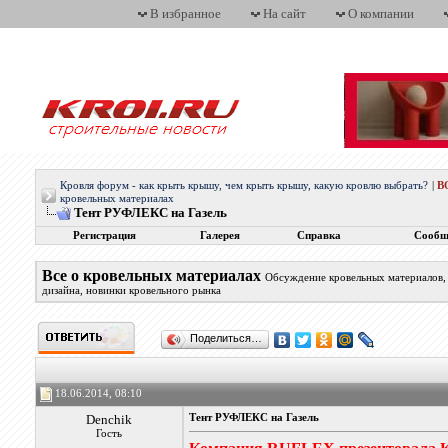
В избранное
На сайт
О компании
Кровля форум - как крыть крышу, чем крыть крышу, какую кровлю выбрать?
|
В
кровельных материалах
Тент РУФЛЕКС на Газель
Регистрация
Галерея
Справка
Сообщ
Все о кровельных материалах
Обсуждение кровельных материалов, 
дизайна, новинки кровельного рынка
Поделиться…
18.06.2014, 08:10
Denchik
Тент РУФЛЕКС на Газель
Гость