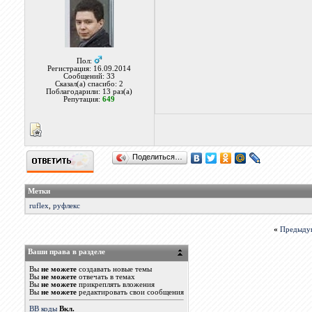
Пол:
Регистрация: 16.09.2014
Сообщений: 33
Сказал(а) спасибо: 2
Поблагодарили: 13 раз(а)
Репутация:
649
Поделиться…
Метки
ruflex
,
руфлекс
«
Предыду
Ваши права в разделе
Вы
не можете
создавать новые темы
Вы
не можете
отвечать в темах
Вы
не можете
прикреплять вложения
Вы
не можете
редактировать свои сообщения
BB коды
Вкл.