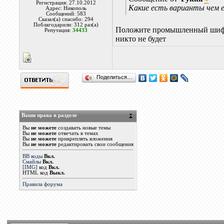
Регистрация: 27.10.2012
Какие есть варианты чем е
Адрес: Никополь
Сообщений: 583
Сказал(а) спасибо: 294
Поблагодарили: 312 раз(а)
Положите промышленный шифер, 
Репутация:
34433
никто не будет
Поделиться…
Ваши права в разделе
Вы
не можете
создавать новые темы
Вы
не можете
отвечать в темах
Вы
не можете
прикреплять вложения
Вы
не можете
редактировать свои сообщения
BB коды
Вкл.
Смайлы
Вкл.
[IMG]
код
Вкл.
HTML код
Выкл.
Правила форума