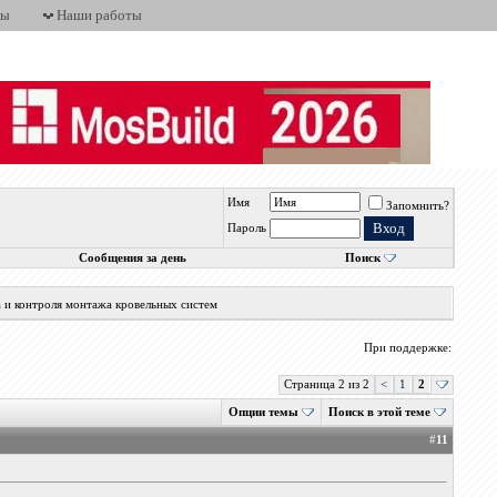
ты
Наши работы
Имя
Запомнить?
Пароль
Сообщения за день
Поиск
а и контроля монтажа кровельных систем
При поддержке:
Страница 2 из 2
<
1
2
Опции темы
Поиск в этой теме
#
11