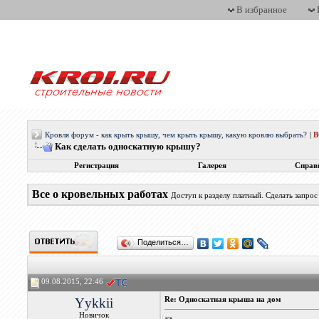
В избранное
Кровля форум - как крыть крышу, чем крыть крышу, какую кровлю выбрать?
|
Как сделать односкатную крышу?
Регистрация
Галерея
Справ
Все о кровельных работах
Доступ к разделу платный. Сделать запро
Поделиться…
09.08.2015, 22:46
Yykkii
Re: Односкатная крыша на дом
Новичок