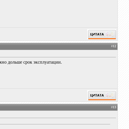
#
12
жно дольше срок эксплуатации.
#
13