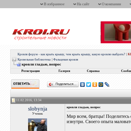
В избранное
На сайт
О компании
Кровля форум - как крыть крышу, чем крыть крышу, какую кровлю выбрать?
|
К
Кровельная библиотека
|
Фальцевая кровля
кровля гладью, вопрос
Регистрация
Галерея
Справка
Сообщ
Поделиться…
11.02.2016, 13:34
slobynja
кровля гладью, вопрос
Ученик
Мир всем, братцы! Поделитесь 
изнутри. Своего опыта маловато