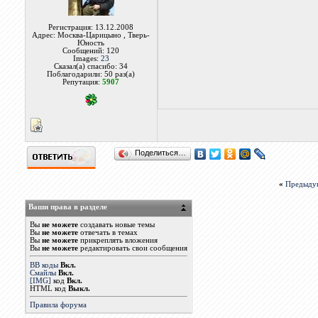
Регистрация: 13.12.2008
Адрес: Москва-Царицыно , Тверь-
Юность
Сообщений: 120
Images:
23
Сказал(а) спасибо: 34
Поблагодарили: 50 раз(а)
Репутация:
5907
Поделиться…
«
Предыду
Ваши права в разделе
Вы
не можете
создавать новые темы
Вы
не можете
отвечать в темах
Вы
не можете
прикреплять вложения
Вы
не можете
редактировать свои сообщения
BB коды
Вкл.
Смайлы
Вкл.
[IMG]
код
Вкл.
HTML код
Выкл.
Правила форума