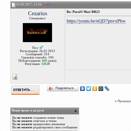
03.06.2017, 13:34
Cezarius
Re: Pural® Matt RR23
Специалист
https://youtu.be/uQD7pnvxPbw
Пол:
Регистрация: 26.02.2013
Сообщений: 314
Сказал(а) спасибо: 194
Поблагодарили: 645 раз(а)
Репутация:
32628
Поделиться…
«
Предыду
Ваши права в разделе
Вы
не можете
создавать новые темы
Вы
не можете
отвечать в темах
Вы
не можете
прикреплять вложения
Вы
не можете
редактировать свои сообщения