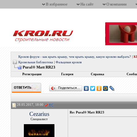
В избранное
На сайт
О компании
Кровля форум - как крыть крышу, чем крыть крышу, какую кровлю выбрать?
|
К
Кровельная библиотека
|
Фальцевая кровля
Pural® Matt RR23
Регистрация
Галерея
Справка
Сообщ
Поделиться…
28.05.2017, 18:00
Cezarius
Re: Pural® Matt RR23
Специалист