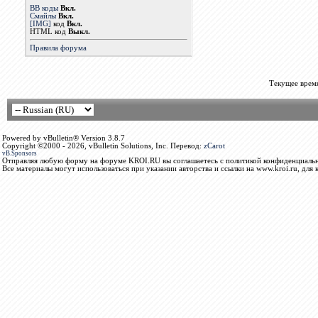
BB коды
Вкл.
Смайлы
Вкл.
[IMG]
код
Вкл.
HTML код
Выкл.
Правила форума
Текущее врем
Powered by vBulletin® Version 3.8.7
Copyright ©2000 - 2026, vBulletin Solutions, Inc. Перевод:
zCarot
vB.Sponsors
Отправляя любую форму на форуме KROI.RU вы соглашаетесь с политикой конфиденциальн
Все материалы могут использоваться при указании авторства и ссылки на www.kroi.ru, для 