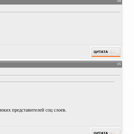
#
4
#
5
неких представителей соц слоев.