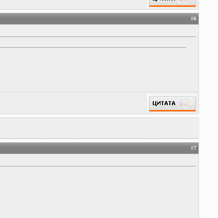
#
6
#
7