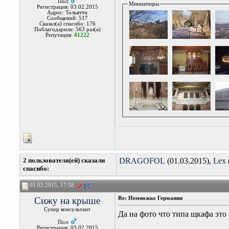
Пол:
Миниатюры
Регистрация: 03.02.2015
Адрес: Тольятти
Сообщений: 517
Сказал(а) спасибо: 176
Поблагодарили: 563 раз(а)
Репутация:
41222
2 пользователя(ей) сказали
DRAGOFOL
(01.03.2015),
Lex
cпасибо:
01.03.2015, 17:58
Сижу на крыше
Re: Немножко Германии
Супер консультант
Да на фото что типа щкафа это
Пол:
Регистрация: 03.02.2015