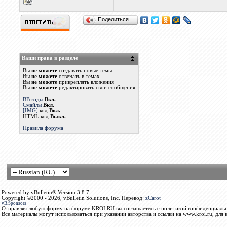
Поделиться…
Ваши права в разделе
Вы
не можете
создавать новые темы
Вы
не можете
отвечать в темах
Вы
не можете
прикреплять вложения
Вы
не можете
редактировать свои сообщения
BB коды
Вкл.
Смайлы
Вкл.
[IMG]
код
Вкл.
HTML код
Выкл.
Правила форума
Powered by vBulletin® Version 3.8.7
Copyright ©2000 - 2026, vBulletin Solutions, Inc. Перевод:
zCarot
vB.Sponsors
Отправляя любую форму на форуме KROI.RU вы соглашаетесь с политикой конфиденциальн
Все материалы могут использоваться при указании авторства и ссылки на www.kroi.ru, для 