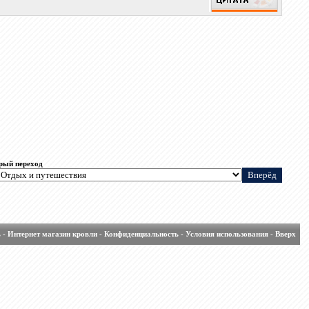
рый переход
ь
-
Интернет магазин кровли
-
Конфиденциальность
-
Условия использования
-
Вверх