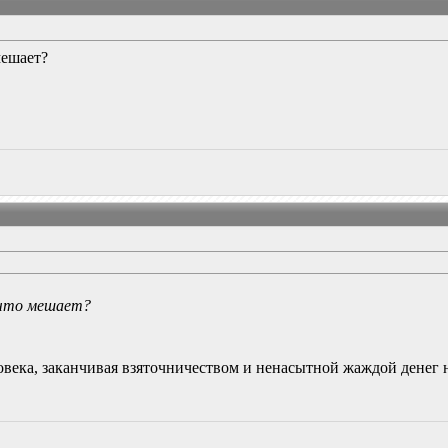
мешает?
 что мешает?
овека, заканчивая взяточничеством и ненасытной жаждой денег 