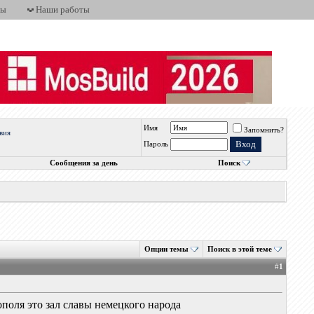
ты
Наши работы
Имя
Запомнить?
вия
Пароль
Сообщения за день
Поиск
Опции темы
Поиск в этой теме
#
1
ополя это зал славы немецкого народа