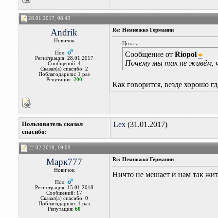
28.01.2017, 08:43
Andrik
Re: Немножко Германии
Новичок
Цитата:
Пол:
Сообщение от
Riopol
Регистрация: 28.01.2017
Почему мы так не живём,
Сообщений: 4
Сказал(а) спасибо: 2
Поблагодарили: 1 раз
Репутация:
200
Как говорится, везде хорошо г
Пользователь сказал
Lex
(31.01.2017)
cпасибо:
22.02.2018, 19:09
Марк777
Re: Немножко Германии
Новичок
Ничто не мешает и нам так жить
Пол:
Регистрация: 15.01.2018
Сообщений: 17
Сказал(а) спасибо: 0
Поблагодарили: 1 раз
Репутация:
60