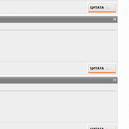
#
8
#
9