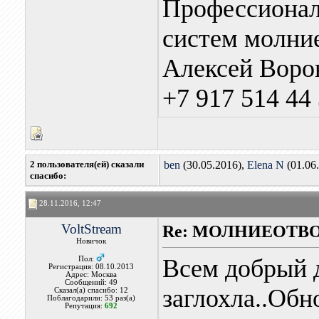
Профессионал
систем молни
Алексей Воро
+7 917 514 44
2 пользователя(ей) сказали
ben
(30.05.2016),
Elena N
(01.06
cпасибо:
28.11.2016, 12:47
VoltStream
Re: МОЛНИЕОТВ
Новичок
Всем добрый д
Пол:
Регистрация: 08.10.2013
Адрес: Москва
Сообщений: 49
заглохла..Об
Сказал(а) спасибо: 12
Поблагодарили: 53 раз(а)
Репутация:
692