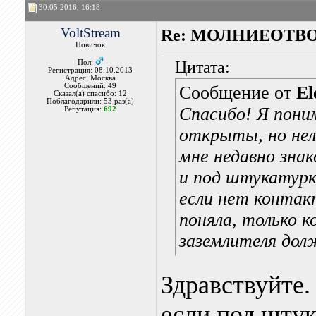
30.05.2016, 16:18
VoltStream
Re: МОЛНИЕОТВ
Новичок
Цитата:
Пол:
Регистрация: 08.10.2013
Адрес: Москва
Сообщений: 49
Сообщение от
El
Сказал(а) спасибо: 12
Поблагодарили: 53 раз(а)
Спасибо! Я пон
Репутация:
692
открыты, но не
мне недавно зна
и под штукатурк
если нет контак
поняла, только 
заземлителя дол
Здравствуйте.
если под штук