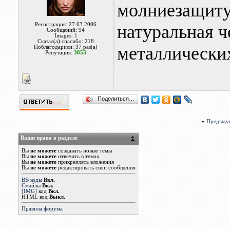
молниезащиту,
Регистрация: 27.03.2006
натуральная ч
Сообщений: 94
Images:
1
Сказал(а) спасибо: 218
металлических
Поблагодарили: 37 раз(а)
Репутация:
3853
Поделиться…
«
Предыду
Ваши права в разделе
Вы
не можете
создавать новые темы
Вы
не можете
отвечать в темах
Вы
не можете
прикреплять вложения
Вы
не можете
редактировать свои сообщения
BB коды
Вкл.
Смайлы
Вкл.
[IMG]
код
Вкл.
HTML код
Выкл.
Правила форума