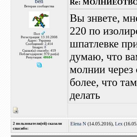
ben
Re: МОЛНИЕОТВ
Ветеран сообщества
Вы знвете, мн
220 по изолир
Пол:
Регистрация: 13.10.2008
шпатлевке при
Адрес: Украина
Сообщений: 2,414
Images:
8
Сказал(а) спасибо: 419
думаю, что ва
Поблагодарили: 970 раз(а)
Репутация:
48684
молнии через 
более, что та
делать
2 пользователя(ей) сказали
Elena N
(14.05.2016),
Lex
(16.05
cпасибо: