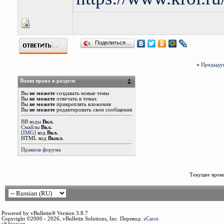
Поделиться…
«
Предыду
Ваши права в разделе
Вы
не можете
создавать новые темы
Вы
не можете
отвечать в темах
Вы
не можете
прикреплять вложения
Вы
не можете
редактировать свои сообщения
BB коды
Вкл.
Смайлы
Вкл.
[IMG]
код
Вкл.
HTML код
Выкл.
Правила форума
Текущее врем
Powered by vBulletin® Version 3.8.7
Copyright ©2000 - 2026, vBulletin Solutions, Inc. Перевод:
zCarot