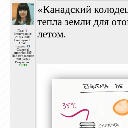
«Канадский колодец
тепла земли для от
летом.
Пол:
Регистрация:
23.03.2006
Сообщений:
1,740
Images:
43
Сказал(а)
спасибо: 385
Поблагодарили:
390 раз(а)
Репутация:
21219