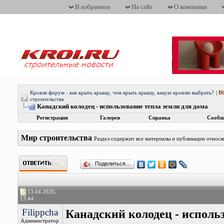
В избранное
На сайт
О компании
Кровля форум - как крыть крышу, чем крыть крышу, какую кровлю выбрать?
|
В
строительства
Канадский колодец - использование тепла земли для дома
Регистрация
Галерея
Справка
Сообщ
Мир строительства
Раздел содержит все материалы и публикации относ
Поделиться…
13.04.2020,
13:44
Filippcha
Канадский колодец - исполь
Администратор