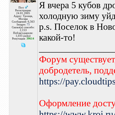
Я вчера 5 кубов дро
Пол:
Регистрация:
холодную зиму уйд
24.01.2005
Адрес: Троицк,
Москва
Сообщений: 6,563
p.s. Поселок в Нов
Images:
75
Сказал(а) спасибо:
2,153
Поблагодарили:
какой-то!
1,035 раз(а)
Репутация:
39614
________________
Форум существует,
добродетель, подд
https://pay.cloudti
Оформление досту
https://www.kroi.r