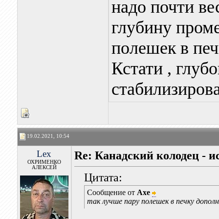
надо почти ве
глубину проме
полешек в печ
Кстати , глуб
стабилизирова
19.02.2021, 10:54
Lex
Re: Канадский колодец - и
ОХРИМЕНКО
АЛЕКСЕЙ
Цитата:
Сообщение от
Axe
так лучше пару полешек в печку допол