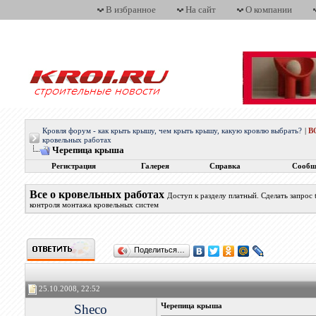
В избранное
На сайт
О компании
Кровля форум - как крыть крышу, чем крыть крышу, какую кровлю выбрать?
|
В
кровельных работах
Черепица крыша
Регистрация
Галерея
Справка
Сообщ
Все о кровельных работах
Доступ к разделу платный. Сделать запрос
контроля монтажа кровельных систем
Поделиться…
25.10.2008, 22:52
Sheco
Черепица крыша