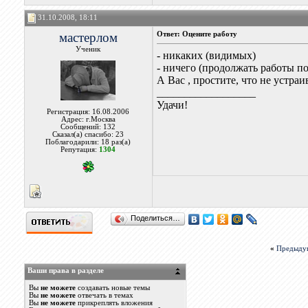
31.10.2008, 18:11
мастерлом
Ответ: Оцените работу
Ученик
- никаких (видимых)
- ничего (продолжать работы по
А Вас , простите, что не устраи
__________________
Удачи!
Регистрация: 16.08.2006
Адрес: г.Москва
Сообщений: 132
Сказал(а) спасибо: 23
Поблагодарили: 18 раз(а)
Репутация:
1304
Поделиться…
«
Предыду
Ваши права в разделе
Вы
не можете
создавать новые темы
Вы
не можете
отвечать в темах
Вы
не можете
прикреплять вложения