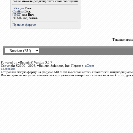
Вы
не можете
редактировать свои сообщения
BB коды
Вкл.
Смайлы
Вкл.
[IMG]
код
Вкл.
HTML код
Выкл.
Правила форума
Текущее врем
Powered by vBulletin® Version 3.8.7
Copyright ©2000 - 2026, vBulletin Solutions, Inc. Перевод:
zCarot
vB.Sponsors
Отправляя любую форму на форуме KROI.RU вы соглашаетесь с политикой конфиденциальн
Все материалы могут использоваться при указании авторства и ссылки на www.kroi.ru, для 