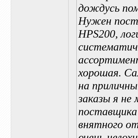
дождусь пом
Нужен пост
HPS200, лог
систематич
ассортимент
хорошая. Са
на приличны
заказы я не
поставщика 
внятного от
очень нелохи