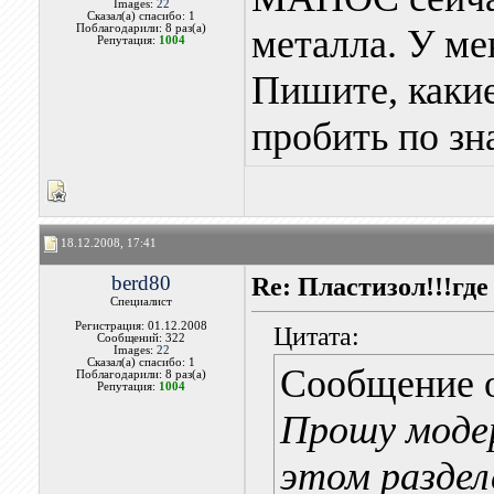
Images:
22
Сказал(а) спасибо: 1
Поблагодарили: 8 раз(а)
металла. У ме
Репутация:
1004
Пишите, каки
пробить по з
18.12.2008, 17:41
berd80
Re: Пластизол!!!где
Специалист
Регистрация: 01.12.2008
Цитата:
Сообщений: 322
Images:
22
Сказал(а) спасибо: 1
Сообщение 
Поблагодарили: 8 раз(а)
Репутация:
1004
Прошу моде
этом разделе