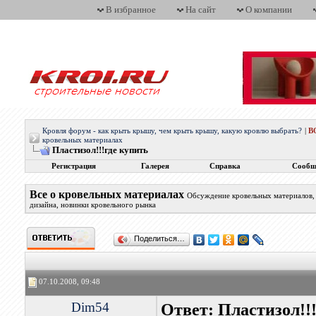
В избранное
На сайт
О компании
Кровля форум - как крыть крышу, чем крыть крышу, какую кровлю выбрать?
|
В
кровельных материалах
Пластизол!!!где купить
Регистрация
Галерея
Справка
Сообщ
Все о кровельных материалах
Обсуждение кровельных материалов, 
дизайна, новинки кровельного рынка
Поделиться…
07.10.2008, 09:48
Dim54
Ответ: Пластизол!!