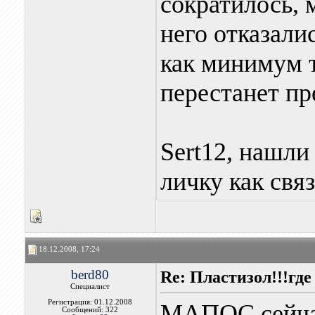
сократилось,
него отказали
как минимум 
перестанет пр
Sert12, нашли
личку как свя
18.12.2008, 17:24
berd80
Re: Пластизол!!!где
Специалист
Регистрация: 01.12.2008
МАПОС сейчас
Сообщений: 322