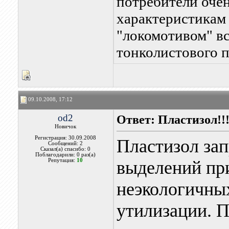
потребители очен
характеристикам 
"локомотивом" вс
тонколистового пр
09.10.2008, 17:12
od2
Ответ: Пластизол!!
Новичок
Регистрация: 30.09.2008
Пластизол зап
Сообщений: 2
Сказал(а) спасибо: 0
Поблагодарили: 0 раз(а)
Репутация:
10
выделений при
неэкологичных
утилизации. П