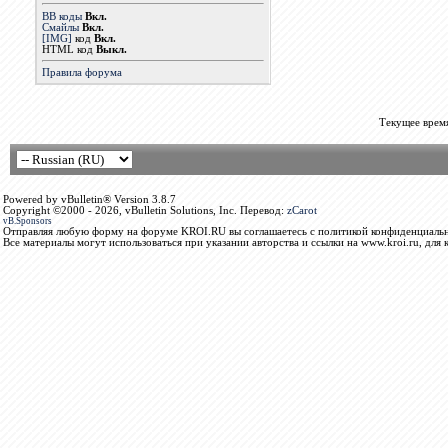
BB коды
Вкл.
Смайлы
Вкл.
[IMG]
код
Вкл.
HTML код
Выкл.
Правила форума
Текущее врем
Powered by vBulletin® Version 3.8.7
Copyright ©2000 - 2026, vBulletin Solutions, Inc. Перевод:
zCarot
vB.Sponsors
Отправляя любую форму на форуме KROI.RU вы соглашаетесь с политикой конфиденциальн
Все материалы могут использоваться при указании авторства и ссылки на www.kroi.ru, для 