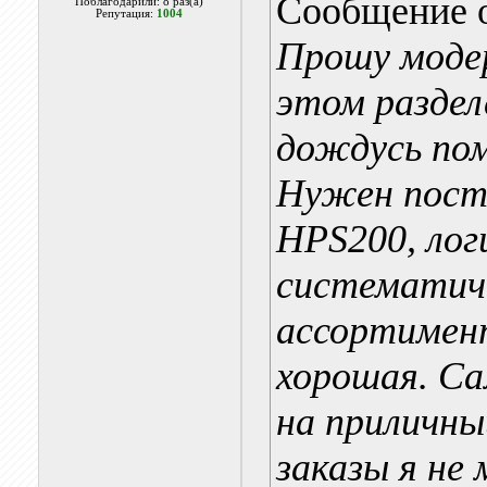
Сообщение 
Поблагодарили: 8 раз(а)
Репутация:
1004
Прошу моде
этом разделе
дождусь пом
Нужен пост
HPS200, лог
систематич
ассортимент
хорошая. Са
на приличны
заказы я не