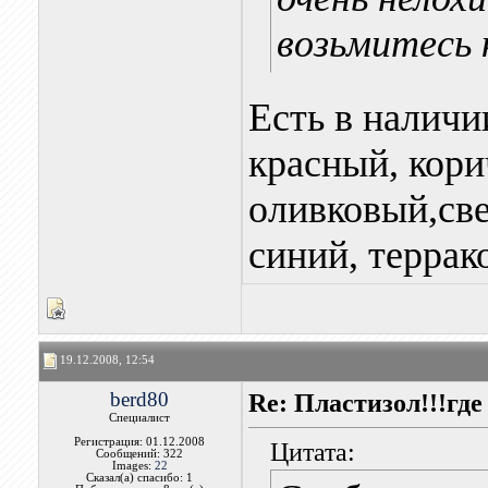
возьмитесь к
Есть в наличи
красный, кор
оливковый,све
синий, террак
19.12.2008, 12:54
berd80
Re: Пластизол!!!где
Специалист
Регистрация: 01.12.2008
Цитата:
Сообщений: 322
Images:
22
Сказал(а) спасибо: 1