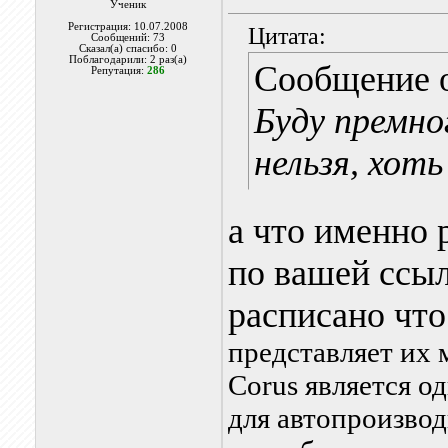
Ученик
Регистрация: 10.07.2008
Цитата:
Сообщений: 73
Сказал(а) спасибо: 0
Поблагодарили: 2 раз(а)
Сообщение 
Репутация:
286
Буду премно
нельзя, хоть
а что именно 
по вашей ссы
расписано что
представляет их 
Corus является о
для автопроизводи