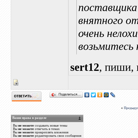
поставщика 
внятного от
очень нелохи
возьмитесь к
sert12
, пиши,
Поделиться…
«
Предыду
Ваши права в разделе
Вы
не можете
создавать новые темы
Вы
не можете
отвечать в темах
Вы
не можете
прикреплять вложения
Вы
не можете
редактировать свои сообщения