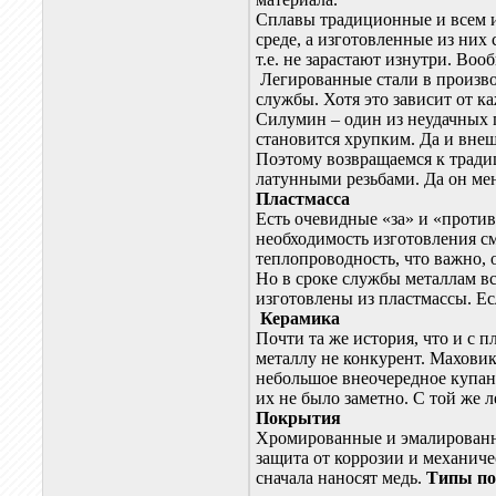
Сплавы традиционные и всем и
среде, а изготовленные из ни
т.е. не зарастают изнутри. Во
Легированные стали в производ
службы. Хотя это зависит от к
Силумин – один из неудачных 
становится хрупким. Да и внеш
Поэтому возвращаемся к тради
латунными резьбами. Да он мен
Пластмасса
Есть очевидные «за» и «против
необходимость изготовления с
теплопроводность, что важно, 
Но в сроке службы металлам в
изготовлены из пластмассы. Е
Керамика
Почти та же история, что и с п
металлу не конкурент. Маховик
небольшое внеочередное купан
их не было заметно. С той же 
Покрытия
Хромированные и эмалированные
защита от коррозии и механиче
сначала наносят медь.
Типы по