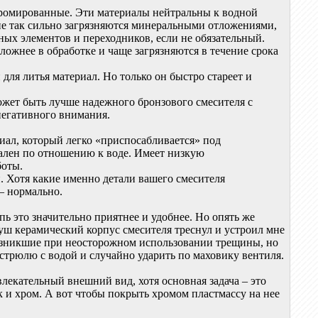
 хромированные. Эти материалы нейтральны к водной
 не так сильно загрязняются минеральными отложениями,
ных элементов и переходников, если не обязательный.
ожнее в обработке и чаще загрязняются в течение срока
ля литья материал. Но только он быстро стареет и
ожет быть лучше надежного бронзового смесителя с
 негативного внимания.
риал, который легко «приспосабливается» под
рален по отношению к воде. Имеет низкую
боты.
. Хотя какие именно детали вашего смесителя
– нормально.
упь это значительно приятнее и удобнее. Но опять же
душ керамический корпус смесителя треснул и устроил мне
озникшие при неосторожном использовании трещины, но
астрюлю с водой и случайно ударить по маховику вентиля.
лекательный внешний вид, хотя основная задача – это
к и хром. А вот чтобы покрыть хромом пластмассу на нее