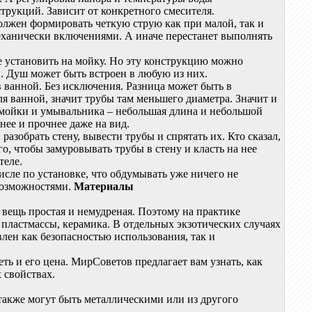
струкций. Зависит от конкретного смесителя.
олжен формировать четкую струю как при малой, так и
механически включениями. А иначе перестанет выполнять
още установить на мойку. Но эту конструкцию можно
й. Душ может быть встроен в любую из них.
в ванной. Без исключения. Разница может быть в
ля ванной, значит трубы там меньшего диаметра. Значит и
я мойки и умывальника – небольшая длина и небольшой
нее и прочнее даже на вид.
разобрать стену, вывести трубы и спрятать их. Кто сказал,
о, чтобы замуровывать трубы в стену и класть на нее
теле.
сле по установке, что обдумывать уже ничего не
 возможностями.
Материалы
 вещь простая и немудреная. Поэтому на практике
 пластмассы, керамика. В отдельных экзотических случаях
влен как безопасностью использования, так и
еть и его цена. МирСоветов предлагает вам узнать, как
 свойствах.
 также могут быть металлическими или из другого