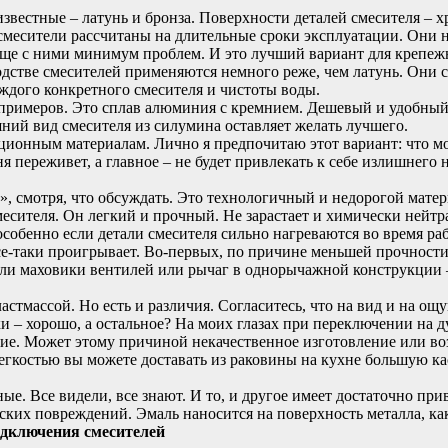
звестные – латунь и бронза. Поверхности деталей смесителя –
х смесители рассчитаны на длительные сроки эксплуатации. Они
обще с ними минимум проблем. И это лучший вариант для крепеж
стве смесителей применяются немного реже, чем латунь. Они сл
аждого конкретного смесителя и чистоты воды.
примеров. Это сплав алюминия с кремнием. Дешевый и удобный д
ний вид смесителя из силумина оставляет желать лучшего.
ционным материалам. Лично я предпочитаю этот вариант: что м
я переживет, а главное – не будет привлекать к себе излишнего
», смотря, что обсуждать. Это технологичный и недорогой мате
месителя. Он легкий и прочный. Не зарастает и химически нейт
особенно если детали смесителя сильно нагреваются во время ра
се-таки проигрывает. Во-первых, по причине меньшей прочности
сли маховики вентилей или рычаг в однорычажной конструкции 
ластмассой. Но есть и различия. Согласитесь, что на вид и на ощ
и – хорошо, а остальное? На моих глазах при переключении на 
ие. Может этому причиной некачественное изготовление или в
легкостью вы можете доставать из раковины на кухне большую к
. Все видели, все знают. И то, и другое имеет достаточно прив
ских повреждений. Эмаль наносится на поверхность металла, ка
дключения смесителей