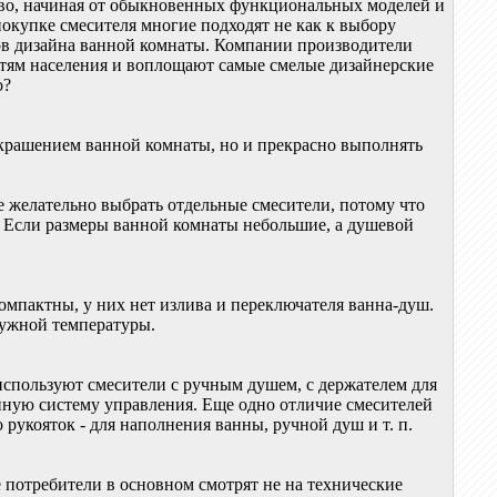
ство, начиная от обыкновенных функциональных моделей и
покупке смесителя многие подходят не как к выбору
тов дизайна ванной комнаты. Компании производители
стям населения и воплощают самые смелые дизайнерские
о?
 украшением ванной комнаты, но и прекрасно выполнять
е желательно выбрать отдельные смесители, потому что
. Если размеры ванной комнаты небольшие, а душевой
омпактны, у них нет излива и переключателя ванна-душ.
нужной температуры.
спользуют смесители с ручным душем, с держателем для
нную систему управления. Еще одно отличие смесителей
 рукояток - для наполнения ванны, ручной душ и т. п.
 потребители в основном смотрят не на технические