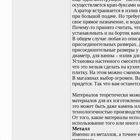
осуществляется кран-буксами и
Аэратор встраивается в излив 
при большой подаче. Но требуе
свое прямое назначение, и вода
Почему-то принято считать, чт
устанавливать и на бортик ван
В общем случае любая из описа
присоединительных размерах. Д
присоединительные размеры у 
диаметр, для ванны – излив дл
Установка настенного смесителя
что это нельзя сделать на кух
плитку. На этом можно сэконом
В магазинах выбор огромен. Ва
придется. Так что вам остане
Материалов теоретически может
материалов для их изготовлени
это может быть даже камень ил
технологичностью производств
От того, какие материалы испо
использование того или иного 
Металл
Именно из металлов, а точнее 
материала.