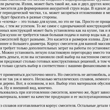
ли рычагом. Излив, может быть такой же, как и двух других кон
смесителя для формирования аккуратной струи воды. В идеале д
т периодической чистки, т.к. может засоряться отложениями и 
 будет брызгать в разные стороны.
о «елочка» – это только для кухни, но это не так. Просто ее пр
ны, с тем же успехом. То же самое с однорычажной конструкцие
нных конструкций может быть установлена как на кухне, так и 
ля кухни не требуется такая большая подача и напор воды как д
смесителей будут разными. Это касается и размеров излива. Дл
иннее и большего диаметра. Корпус смесителя для ванной массив
 требует только дополнительных затрат на работы по установке: 
не. Можно установить легкую пластиковую перегородку вместо тог
ить деньги, если вы остановили свой выбор на настенном смеси
м предложат столько готовых конструктивных решений, в том чи
тся только сделать выбор в соответствии с вашими финансовыми
 применяться достаточно много. Но смеситель не автомобиль, а
я не так уж и много. Несколько металлических сплавов, немного
и дерево. Вот, в основном, и все. Выбор этих материалов обусло
а. Ну и внешний вид, конечно.
льзовались при изготовлении смесителя, конечно же, будет завис
материала, влияет на качестве продукции и ее эксплуатационных
из сплавов изготавливается корпус смесителя. Остальные детали