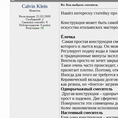
Calvin Klein
Re: Как выбрать смеситель
Новичок
Нашёл интересну статейку про 
Регистрация: 21.03.2009
Сообщений: 2
Конструкция может быть самой
Сказал(а) спасибо: 0
Поблагодарили: 0 раз(а)
искусства итальянских мастер
Репутация:
10
Ёлочка
Самая простая конструкция сме
которого и льется вода. Он м
Регулирует подачу воды в так
и традиционные минусы эксплуа
Вентиль просто не хочет закры
Такое очень часто происходит,
прилегает плотно. Поэтому, отк
Иногда для этого не требуется 
Керамический вкладыш долгове
как резина, но «боится» загр
Однорычажный смеситель
Другая конструкция – однорыч
прост и надежен. Две сфериче
Поверхности эти совмещены до
более экономичном исполнении
Настенный смеситель
Еще одна конструкция – насте