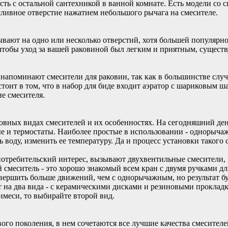
ость с остальной сантехникой в ванной комнате. Есть модели с
сливное отверстие нажатием небольшого рычага на смесителе.
вают на одно или несколько отверстий, хотя большей популярно
 чтобы уход за вашей раковиной был легким и приятным, суще
 напоминают смесители для раковин, так как в большинстве слу
стоит в том, что в набор для биде входит аэратор с шариковым 
е смесителя.
овных видах смесителей и их особенностях. На сегодняшний ден
 и термостаты. Наиболее простые в использовании - однорычаж
воду, изменить ее температуру. Да и процесс установки такого 
 потребительский интерес, вызывают двухвентильные смесители,
 смеситель - это хорошо знакомый всем кран с двумя ручками д
овершить больше движений, чем с однорычажным, но результат б
т на два вида - с керамическими дисками и резиновыми прокладка
имеси, то выбирайте второй вид.
вого поколения, в нем сочетаются все лучшие качества смесител