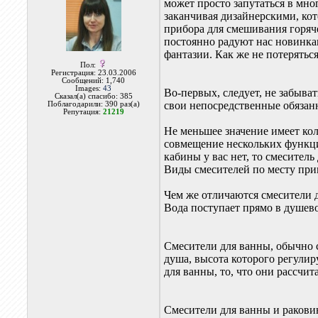
может просто запутаться в мн
заканчивая дизайнерскими, кот
прибора для смешивания горяч
постоянно радуют нас новинка
фантазии. Как же не потерятьс
Пол:
Регистрация: 23.03.2006
Сообщений: 1,740
Images:
43
Во-первых, следует, не забыва
Сказал(а) спасибо: 385
свои непосредственные обязан
Поблагодарили: 390 раз(а)
Репутация:
21219
Не меньшее значение имеет кол
совмещение нескольких функци
кабины у вас нет, то смесител
Виды смесителей по месту пр
Чем же отличаются смесители д
Вода поступает прямо в душев
Смесители для ванны, обычно 
душа, высота которого регули
для ванны, то, что они рассчит
Смесители для ванны и ракови