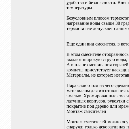
удобства и безопасности. Вне
температуры.
Безусловным плюсом термостато
нагревание воды свыше 38 гра
термостат не допускает слишк
Еще один вид смесителя, в кот
В этом смесителе отобразилось
выдают широкую струю воды, и
А в плане смешивания горячей 
комнаты присутствует каскадн
Материалы, из которых изгота
Пара слов о том из чего сдела
материалом для изготовления 
эмалью. Хромированные смесит
латунных корпусов, рукоятки 
покрытие под дерево или мрам
Монтаж смесителей
Монтаж смесителей можно осуще
снаружи только декоративная 