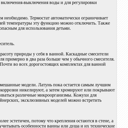
ля включения-выключения воды и для регулировки
вам необходимо. Термостат автоматически ограничивает
льшей температуры эту функцию можно отключить. Также
зопасным для использования детьми.
ситель.
красоту природы у себя в ванной. Каскадные смесители
 примерно в два раза больше чем у обычного смесителя.
 Почти во всех дорогостоящих комплектах для ванной
 смешанные модели. Латунь пока остается самым лучшим
т коррозии никелируют, а затем хромируют или покрывают
виваться различные микроорганизмы. Кожухи для
зайнерских, эксклюзивных моделей можно встретить
лее эстетичен, потому что крепления остаются в стене, а
 учитывать особенности ванны или душа и их технические