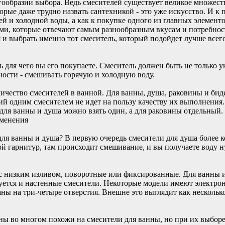
огообразии выбора. Ведь смесителей существует великое множе
орые даже трудно назвать сантехникой - это уже искусство. И к 
ей и холодной воды, а как к покупке одного из главных элемен
ми, которые отвечают самым разнообразным вкусам и потребно
я и выбрать именно тот смеситель, который подойдет лучше всег
ть для чего вы его покупаете. Смеситель должен быть не только
ности - смешивать горячую и холодную воду.
ичество смесителей в ванной. Для ванны, душа, раковины и бид
й одним смесителем не идет на пользу качеству их выполнения
ь для ванны и душа можно взять один, а для раковины отдельный.
именения
ля ванны и душа? В первую очередь смесители для душа более к
ой гарнитур, там происходит смешивание, и вы получаете воду 
с низким изливом, поворотные или фиксированные. Для ванны и
руется и настенные смесители. Некоторые модели имеют электро
аны на три-четыре отверстия. Внешне это выглядит как несколько
ны во многом похожи на смесители для ванны, но при их выборе