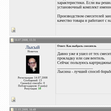
характеристики. Если вы решил
установочный комплект именно 
Производством смесителей зан
качество товара и работают с
16.07.2008, 15:31
Лысый
Ответ: Как выбрать смеситель
Новичок
Давно уже я ушел от тех смеси
прокладку или сам вентиль.
Сейчас пользуюсь картриджным 
__________________
Лысина - лучший способ борьб
Регистрация: 14.07.2008
Сообщений: 13
Сказал(а) спасибо: 0
Поблагодарили: 0 раз(а)
Репутация:
10
21.03.2009, 16:49