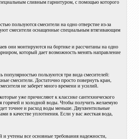
о специальным сливным гарнитуром, с помощью которого
стью пользуются смесители на одно отверстие из-за
ствуют смесители оснащенные специальным втягивающим
чаев они монтируются на бортике и рассчитаны на одно
шарниром, который дает возможность менять направление
ь популярностью пользуются три вида смесителей:
ные смесители. Достаточно просто повернуть кран,
смесителя не заберет много времени и усилий.
 которые уже причисляют к классике сантехнического
ля горячей и холодной воды. Чтобы получить желаемую
удет точнее и расход воды меньше. Двухвентильные
ми в качестве уплотнения. Если у вас жесткая вода,
ей и учтены все основные требования надежности,