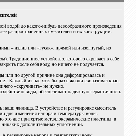
сителей
ной водой до какого-нибудь невообразимого произведения
лее распространенных смесителей и их конструкции.
ними – излив или «гусак», прямой или изогнутый, из
ном). Традиционное устройство, которого скрывает в себе
акрыть после себя воду, но ничего не получается.
оды или по другой причине она деформировалась и
нет. Каждый из нас хотя бы раз в жизни сворачивал кран.
 ничего «скручивать» не нужно.
воздействию воды, обеспечивает надежную герметичность
ь наши жилища. В устройстве и регулировке смеситель
ии для изменения напора и температуры воды.
о это две притертые металлокерамические пластины, в
И никаких дополнительных уплотнений.
. А регулировка напора и температуры воды