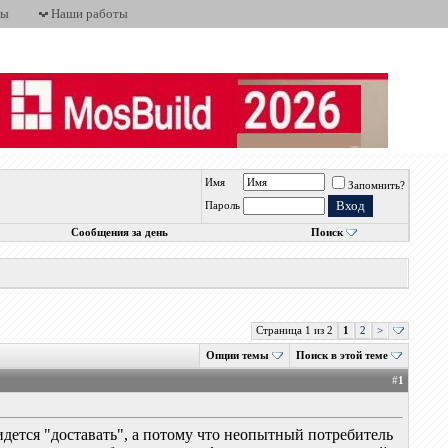
ты
Наши работы
Имя
Запомнить?
Пароль
Сообщения за день
Поиск
Страница 1 из 2
1
2
>
Опции темы
Поиск в этой теме
#
1
ридется "доставать", а потому что неопытный потребитель