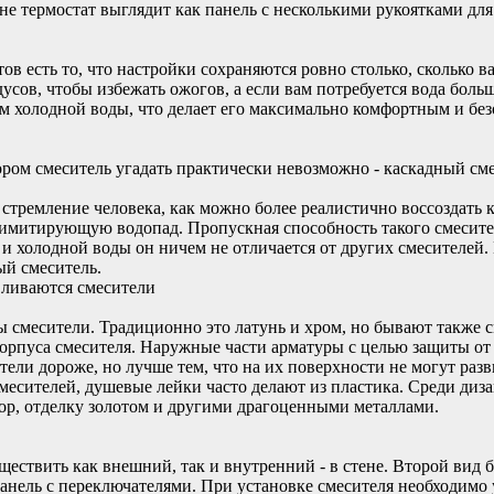
шне термостат выглядит как панель с несколькими рукоятками д
в есть то, что настройки сохраняются ровно столько, сколько 
дусов, чтобы избежать ожогов, а если вам потребуется вода бо
ом холодной воды, что делает его максимально комфортным и бе
ором смеситель угадать практически невозможно - каскадный сме
 стремление человека, как можно более реалистично воссоздать 
митирующую водопад. Пропускная способность такого смесителя
и холодной воды он ничем не отличается от других смесителей.
ый смеситель.
вливаются смесители
ны смесители. Традиционно это латунь и хром, но бывают также
корпуса смесителя. Наружные части арматуры с целью защиты о
ели дороже, но лучше тем, что на их поверхности не могут раз
смесителей, душевые лейки часто делают из пластика. Среди ди
ор, отделку золотом и другими драгоценными металлами.
ствить как внешний, так и внутренний - в стене. Второй вид бо
панель с переключателями. При установке смесителя необходимо