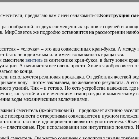
смесители, предлагаю вам с ней ознакомиться:
Конструкция сме
 разнообразной: от двух совмещенных кранов с горячей и холод
ов. МирСоветов же подробно остановится на рассмотрении наибо
сителя – «елочка» – это два совмещенных кран-букса. А между 
ожет быть неподвижным или имеет возможность вращаться.
ом смесителе
вентиль
(в сантехнике кран-букса, в быту зовем кра
тации. А начинается все очень просто. Хочется добросовестно з
ваться до конца.
 если используется резиновая прокладка. От действия жесткой в
рываем воду – потом закрываем, до желаемого результата. А его 
много усилий. Чик – и готово. Но есть устройства надежнее, где
чнее, т.к. устойчив к изменениям температуры и химическому 
язнения воды механическими включениями.
ажный смеситель (джойстиковый) – продолжает активно заселят
ские поверхности с отверстиями совмещаются в нужном положен
статочно плотно и одновременно являются уплотнением. Обычн
 – пластиковые. При использовании все интуитивно понятно. 
нный смеситель. Он жестко соединен с водопроводными трубами