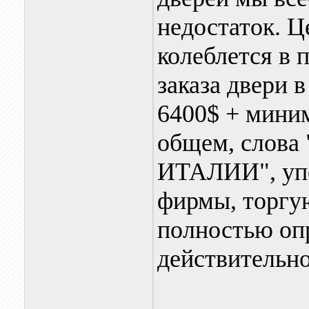
недостаток. Ц
колеблется в 
заказа двери 
6400$ + миним
общем, слов
ИТАЛИИ", упо
фирмы, торгу
полностью оп
действитель