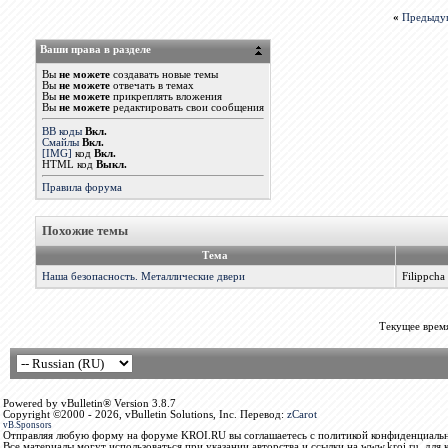
«
Предыду
Ваши права в разделе
Вы
не можете
создавать новые темы
Вы
не можете
отвечать в темах
Вы
не можете
прикреплять вложения
Вы
не можете
редактировать свои сообщения
BB коды
Вкл.
Смайлы
Вкл.
[IMG]
код
Вкл.
HTML код
Выкл.
Правила форума
Похожие темы
Тема
Наша безопасность. Металлические двери
Filippcha
Текущее врем
Powered by vBulletin® Version 3.8.7
Copyright ©2000 - 2026, vBulletin Solutions, Inc. Перевод:
zCarot
vB.Sponsors
Отправляя любую форму на форуме KROI.RU вы соглашаетесь с политикой конфиденциальн
Все материалы могут использоваться при указании авторства и ссылки на www.kroi.ru, для 