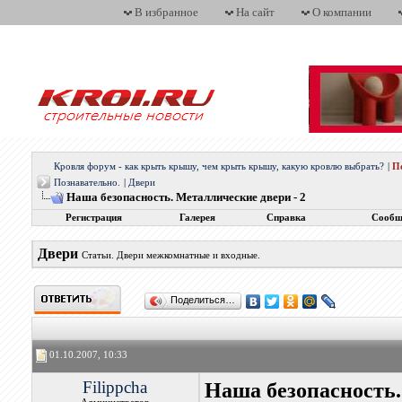
В избранное
На сайт
О компании
Кровля форум - как крыть крышу, чем крыть крышу, какую кровлю выбрать?
|
П
Познавательно.
|
Двери
Наша безопасность. Металлические двери - 2
Регистрация
Галерея
Справка
Сообщ
Двери
Статьи. Двери межкомнатные и входные.
Поделиться…
01.10.2007, 10:33
Filippcha
Наша безопасность.