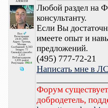
АЛЕКСЕЙ
Любой раздел на 
консультанту.
Если Вы достаточн
Пол:
имеете опыт и нав
Регистрация:
24.01.2005
Адрес: Троицк,
Москва
предложений.
Сообщений: 6,563
Images:
75
Сказал(а) спасибо:
2,153
(495) 777-72-21
Поблагодарили:
1,035 раз(а)
Репутация:
39614
Написать мне в Л
________________
Форум существует,
добродетель, подд