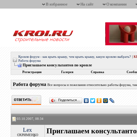
В избранное
На сайт
О компании
Кровля форум - как крыть крышу, чем крыть крышу, какую кровлю выбрать?
|
К
Работа форума
Приглашаем консультантов по кровле
Регистрация
Галерея
Справка
Сообщ
Работа форума
Все вопросы и пожелания относительно работы форума, так
Поделиться…
03.10.2007, 08:34
Lex
Приглашаем консультанто
ОХРИМЕНКО