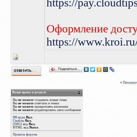
https://pay.cloudti
Оформление досту
https://www.kroi.r
Поделиться…
«
Предыду
Ваши права в разделе
Вы
не можете
создавать новые темы
Вы
не можете
отвечать в темах
Вы
не можете
прикреплять вложения
Вы
не можете
редактировать свои сообщения
BB коды
Вкл.
Смайлы
Вкл.
[IMG]
код
Вкл.
HTML код
Выкл.
Правила форума