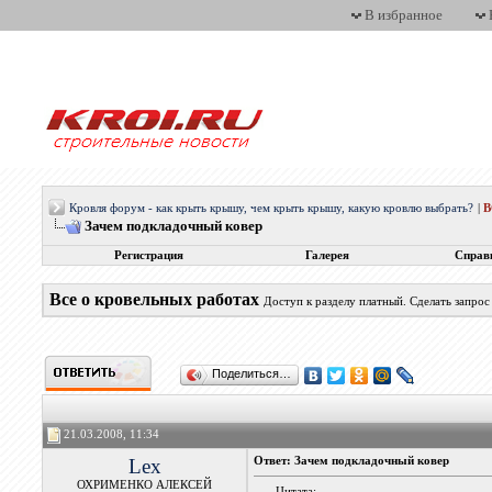
В избранное
Кровля форум - как крыть крышу, чем крыть крышу, какую кровлю выбрать?
|
Зачем подкладочный ковер
Регистрация
Галерея
Справ
Все о кровельных работах
Доступ к разделу платный. Сделать запро
Поделиться…
21.03.2008, 11:34
Lex
Ответ: Зачем подкладочный ковер
ОХРИМЕНКО АЛЕКСЕЙ
Цитата: