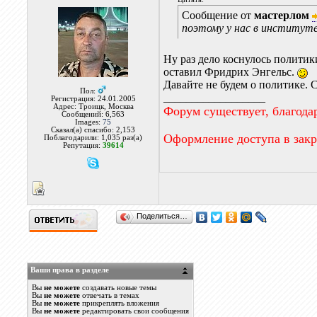
Сообщение от
мастерлом
поэтому у нас в институте
Ну раз дело коснулось политик
оставил Фридрих Энгельс.
Давайте не будем о политике. 
Пол:
__________________
Регистрация: 24.01.2005
Адрес: Троицк, Москва
Форум существует, благода
Сообщений: 6,563
Images:
75
Сказал(а) спасибо: 2,153
Оформление доступа в зак
Поблагодарили: 1,035 раз(а)
Репутация:
39614
Поделиться…
Ваши права в разделе
Вы
не можете
создавать новые темы
Вы
не можете
отвечать в темах
Вы
не можете
прикреплять вложения
Вы
не можете
редактировать свои сообщения