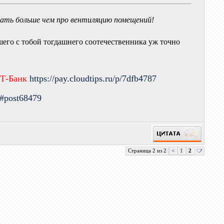
цать больше чем про вентиляцию помещений!
ашего с тобой тогдашнего соотечественника уж точно
 Т-Банк
https://pay.cloudtips.ru/p/7dfb4787
9#post68479
Страница 2 из 2
<
1
2