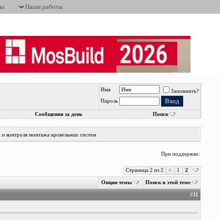
ты
Наши работы
Имя
Запомнить?
Пароль
Сообщения за день
Поиск
а и контроля монтажа кровельных систем
При поддержке:
Страница 2 из 2
<
1
2
Опции темы
Поиск в этой теме
#
11