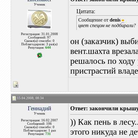
Ученик
Цитата:
Сообщение от
denis
цвет спецом не подбирали?
Регистрация: 31.01.2008
Сообщений: 97
он (заказчик) выби
Сказал(а) спасибо: 0
Поблагодарили: 3 раз(а)
Репутация:
644
вент.шахта врезал
решалось по ходу 
пристрастий влад
15.04.2008, 08:34
Геннадий
Ответ: закончили крыш
Ученик
)) Как пень в лесу.
Регистрация: 16.02.2007
Сообщений: 106
Сказал(а) спасибо: 0
этого никуда не де
Поблагодарили: 1 раз
Репутация:
731