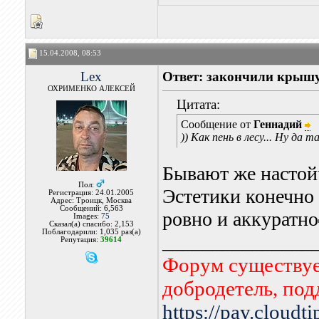
15.04.2008, 08:53
Lex
Ответ: закончили крыш
ОХРИМЕНКО АЛЕКСЕЙ
Цитата:
Сообщение от
Геннадий
)) Как пень в лесу... Ну да
Бывают же настой
Пол:
Эстетики конечно н
Регистрация: 24.01.2005
Адрес: Троицк, Москва
Сообщений: 6,563
ровно и аккуратно
Images:
75
Сказал(а) спасибо: 2,153
Поблагодарили: 1,035 раз(а)
_______________
Репутация:
39614
Форум существует
добродетель, по
https://pay.cloudt