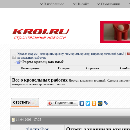
В избранное
На сайт
О компании
Кровля форум - как крыть крышу, чем крыть крышу, какую кровлю выбрать?
|
В
кровельных работах
Форма кровли, как вам?
Регистрация
Галерея
Справка
Сообщ
Все о кровельных работах
Доступ к разделу платный. Сделать запрос
контроля монтажа кровельных систем
Поделиться…
14.04.2008, 17:05
zincmaker
Ответ: закончили крыш