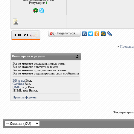
Репутация:
1
Поделиться…
«
Предыду
Ваши права в разделе
Вы
не можете
создавать новые темы
Вы
не можете
отвечать в темах
Вы
не можете
прикреплять вложения
Вы
не можете
редактировать свои сообщения
BB коды
Вкл.
Смайлы
Вкл.
[IMG]
код
Вкл.
HTML код
Выкл.
Правила форума
Текущее врем