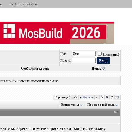
ты
Наши работы
Имя
Запомнить?
Пароль
Сообщения за день
Поиск
нты дизайна, новинки кровельного рынка
Страница 7 из 7
«
Первая
<
5
6
7
Опции темы
Поиск в этой теме
#
61
чение которых - помочь с расчетами, вычислениями,