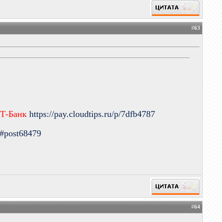
#
63
 Т-Банк
https://pay.cloudtips.ru/p/7dfb4787
9#post68479
#
64