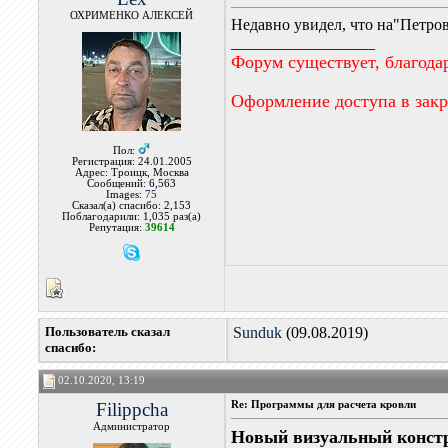
ОХРИМЕНКО АЛЕКСЕЙ
Недавно увидел, что на"Петро
__________________
Форум существует, благода
Оформление доступа в зак
Пол:
Регистрация: 24.01.2005
Адрес: Троицк, Москва
Сообщений: 6,563
Images:
75
Сказал(а) спасибо: 2,153
Поблагодарили: 1,035 раз(а)
Репутация:
39614
Пользователь сказал
Sunduk
(09.08.2019)
cпасибо:
02.10.2020, 13:19
Filippcha
Re: Программы для расчета кровли
Администратор
Новый визуальный констр