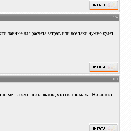
#
66
ти данные для расчета затрат, или все таки нужно будет
#
67
тными слоем, посыпками, что не гремала. На авито