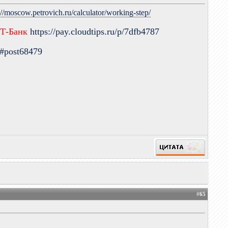
://moscow.petrovich.ru/calculator/working-step/
 Т-Банк
https://pay.cloudtips.ru/p/7dfb4787
9#post68479
#
65