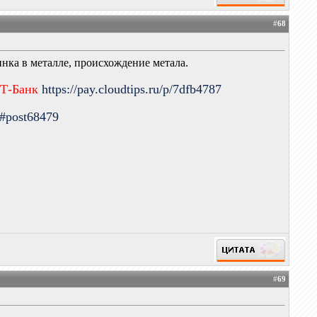
#
68
инка в металле, происхождение метала.
 Т-Банк
https://pay.cloudtips.ru/p/7dfb4787
9#post68479
#
69