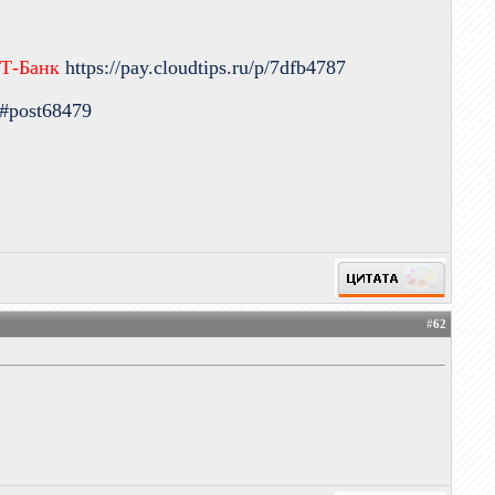
 Т-Банк
https://pay.cloudtips.ru/p/7dfb4787
9#post68479
#
62