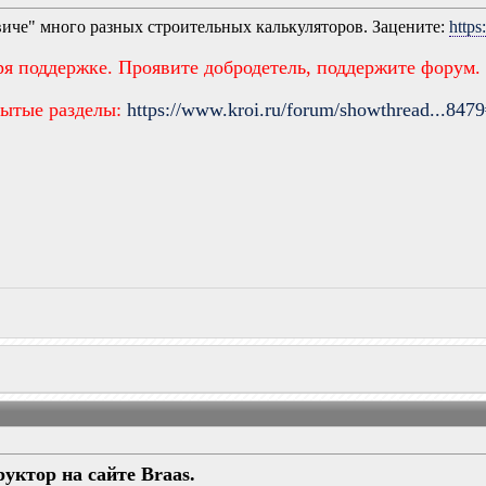
виче" много разных строительных калькуляторов. Зацените:
https
ря поддержке. Проявите добродетель, поддержите форум.
рытые разделы:
https://www.kroi.ru/forum/showthread...847
уктор на сайте Braas.