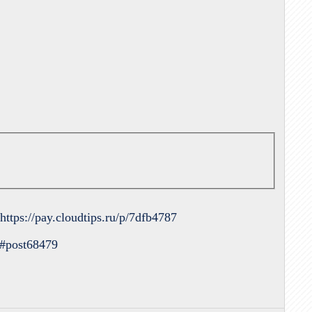
.
https://pay.cloudtips.ru/p/7dfb4787
9#post68479