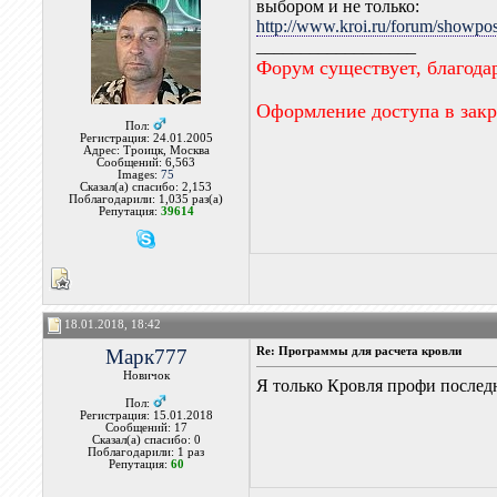
выбором и не только:
http://www.kroi.ru/forum/showpo
__________________
Форум существует, благода
Оформление доступа в зак
Пол:
Регистрация: 24.01.2005
Адрес: Троицк, Москва
Сообщений: 6,563
Images:
75
Сказал(а) спасибо: 2,153
Поблагодарили: 1,035 раз(а)
Репутация:
39614
18.01.2018, 18:42
Марк777
Re: Программы для расчета кровли
Новичок
Я только Кровля профи послед
Пол:
Регистрация: 15.01.2018
Сообщений: 17
Сказал(а) спасибо: 0
Поблагодарили: 1 раз
Репутация:
60