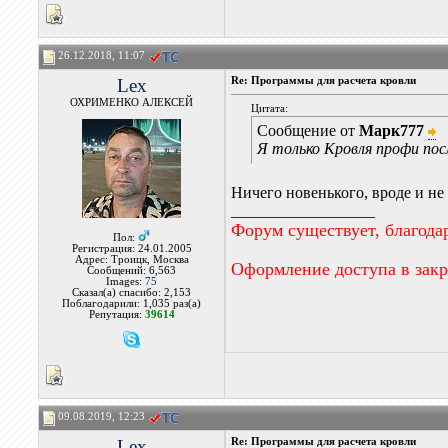
26.12.2018, 11:07
Lex
Re: Программы для расчета кровли
ОХРИМЕНКО АЛЕКСЕЙ
Цитата:
Сообщение от
Марк777
Я только Кровля профи пос
Ничего новенького, вроде и не 
__________________
Форум существует, благода
Пол:
Регистрация: 24.01.2005
Адрес: Троицк, Москва
Оформление доступа в зак
Сообщений: 6,563
Images:
75
Сказал(а) спасибо: 2,153
Поблагодарили: 1,035 раз(а)
Репутация:
39614
09.08.2019, 12:23
Lex
Re: Программы для расчета кровли