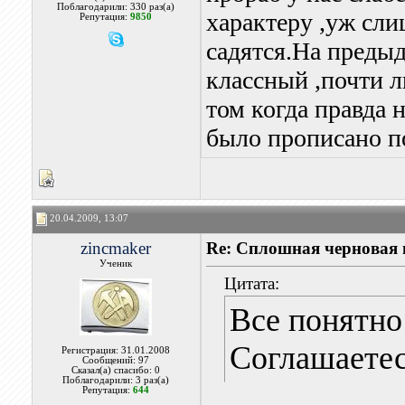
Поблагодарили: 330 раз(а)
характеру ,уж сли
Репутация:
9850
садятся.На преды
классный ,почти л
том когда правда н
было прописано п
20.04.2009, 13:07
zincmaker
Re: Сплошная черновая
Ученик
Цитата:
Все понятно!
Соглашаетес
Регистрация: 31.01.2008
Сообщений: 97
Сказал(а) спасибо: 0
Поблагодарили: 3 раз(а)
Репутация:
644