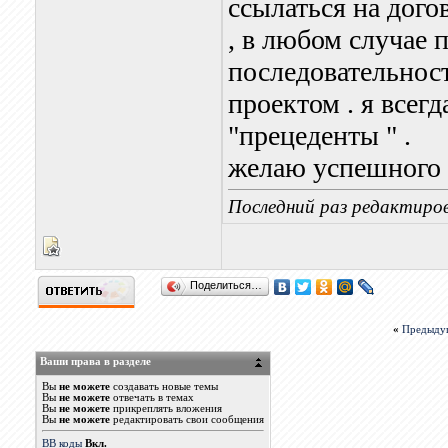
ссылаться на дого
, в любом случае 
последовательност
проектом . я всегд
"прецеденты " .
желаю успешного 
Последний раз редактиров
Поделиться…
«
Предыду
Ваши права в разделе
Вы
не можете
создавать новые темы
Вы
не можете
отвечать в темах
Вы
не можете
прикреплять вложения
Вы
не можете
редактировать свои сообщения
BB коды
Вкл.