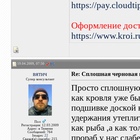
https://pay.cloudt
Оформление дост
https://www.kroi.
19.04.2009, 07:50
вятич
Re: Сплошная черновая
Супер консультант
Просто сплошную 
как кровля уже бы
подшивке доской 
удержания утеплит
Пол:
как рыба ,а как то
Регистрация: 12.03.2009
Адрес: в Тюмени
Сообщений: 764
прораб у нас слаб
Images:
22
Сказал(а) спасибо: 215