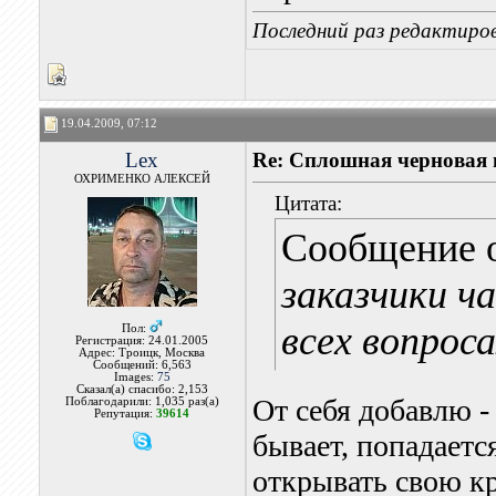
Последний раз редактиров
19.04.2009, 07:12
Lex
Re: Сплошная черновая
ОХРИМЕНКО АЛЕКСЕЙ
Цитата:
Сообщение 
заказчики ч
всех вопроса
Пол:
Регистрация: 24.01.2005
Адрес: Троицк, Москва
Сообщений: 6,563
Images:
75
Сказал(а) спасибо: 2,153
От себя добавлю -
Поблагодарили: 1,035 раз(а)
Репутация:
39614
бывает, попадаетс
открывать свою к