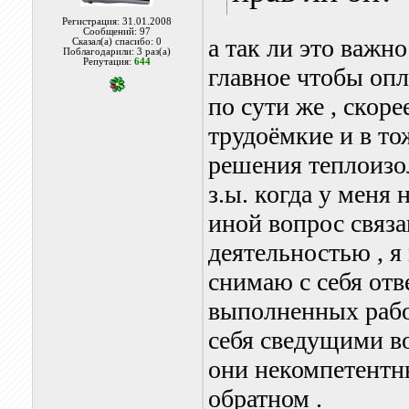
Регистрация: 31.01.2008
Сообщений: 97
а так ли это важно
Сказал(а) спасибо: 0
Поблагодарили: 3 раз(а)
Репутация:
644
главное чтобы оп
по сути же , скоре
трудоёмкие и в т
решения теплоиз
з.ы. когда у меня
иной вопрос связ
деятельностью , я
снимаю с себя отв
выполненных работ 
себя сведущими во
они некомпетентн
обратном .