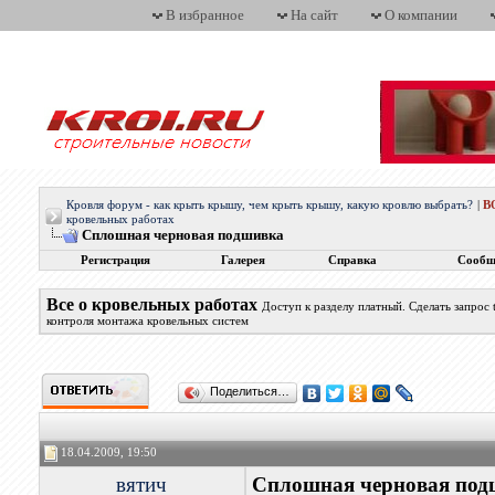
В избранное
На сайт
О компании
Кровля форум - как крыть крышу, чем крыть крышу, какую кровлю выбрать?
|
В
кровельных работах
Сплошная черновая подшивка
Регистрация
Галерея
Справка
Сообщ
Все о кровельных работах
Доступ к разделу платный. Сделать запрос
контроля монтажа кровельных систем
Поделиться…
18.04.2009, 19:50
вятич
Сплошная черновая под