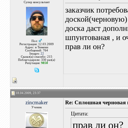
Супер консультант
заказчик потребо
доской(черновую) 
доска даст дополн
шпунтованая , и о
Пол:
прав ли он?
Регистрация: 12.03.2009
Адрес: в Тюмени
Сообщений: 764
Images:
22
Сказал(а) спасибо: 215
Поблагодарили: 330 раз(а)
Репутация:
9850
18.04.2009, 23:37
zincmaker
Re: Сплошная черновая
Ученик
Цитата:
прав ли он?