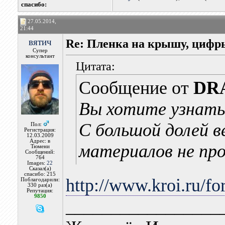
cпасибо:
27.05.2014,
21:44
вятич
Re: Пленка на крышу, цифр
Супер
консультант
Цитата:
Сообщение от
DR
Вы хотите узнать,
С большой долей в
Пол:
Регистрация:
12.03.2009
Адрес: в
материалов не про
Тюмени
Сообщений:
764
Images:
22
Сказал(а)
спасибо: 215
http://www.kroi.ru
Поблагодарили:
330 раз(а)
Репутация:
9850
_________________