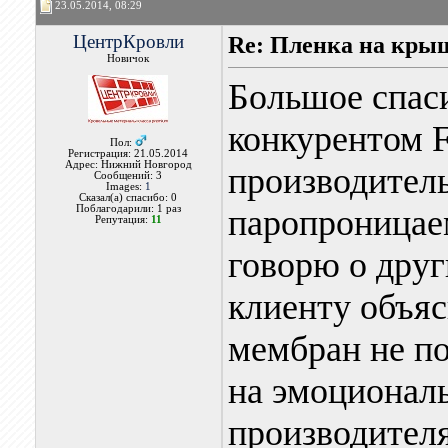
23.05.2014, 08:29
ЦентрКровли
Re: Пленка на кры
Новичок
Большое спаси
конкурентом F
Пол:
Регистрация: 21.05.2014
Адрес: Нижний Новгород
производитель
Сообщений: 3
Images:
1
Сказал(а) спасибо: 0
Поблагодарили: 1 раз
паропроницаем
Репутация:
11
говорю о друг
клиенту объя
мембран не по
на эмоциональ
производител