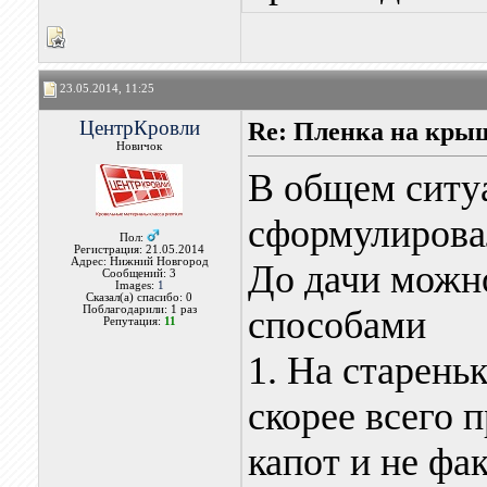
23.05.2014, 11:25
ЦентрКровли
Re: Пленка на кры
Новичок
В общем ситу
сформулирова
Пол:
Регистрация: 21.05.2014
Адрес: Нижний Новгород
До дачи можн
Сообщений: 3
Images:
1
Сказал(а) спасибо: 0
Поблагодарили: 1 раз
способами
Репутация:
11
1. На старень
скорее всего п
капот и не фа