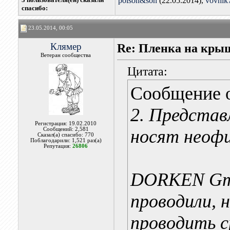
poison&son
(22.05.2014),
vovhik
cпасибо:
23.05.2014, 00:05
Клямер
Re: Пленка на кры
Ветеран сообщества
Цитата:
Сообщение 
2. Предста
Регистрация: 19.02.2010
Сообщений: 2,581
носят неофи
Сказал(а) спасибо: 770
Поблагодарили: 1,521 раз(а)
Репутация:
26806
DORKEN Gm
проводили, 
проводить с