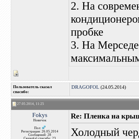
2. На соврем
кондиционером
пробке
3. На Мерседе
максимальны
Пользователь сказал
DRAGOFOL
(24.05.2014)
cпасибо:
27.05.2014, 11:25
Fokys
Re: Пленка на кры
Новичок
Холодный черд
Пол:
Регистрация: 26.05.2014
Сообщений: 28
Сказал(а) спасибо: 23