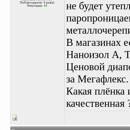
не будет уте
Поблагодарили: 4 раз(а)
Репутация:
14
паропроницае
металлочереп
В магазинах е
Наноизол А, 
Ценовой диапо
за Мегафлекс.
Какая плёнка 
качественная 