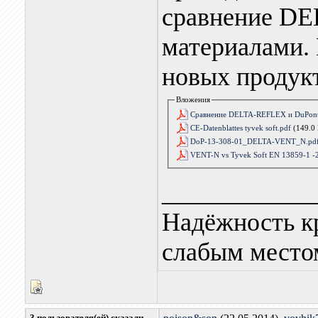
сравнение DE
материалами.
новых продук
Вложения
Сравнение DELTA-REFLEX и DuPont
CE-Datenblattes tyvek soft.pdf
(149.0 
DoP-13-308-01_DELTA-VENT_N.pd
VENT-N vs Tyvek Soft EN 13859-1 -
____________
Надёжность к
слабым местом
3 пользователя(ей) сказали