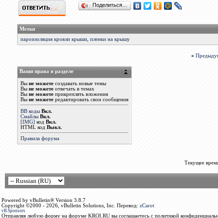
Поделиться…
Метки
пароизоляция кровли крыши
,
пленки на крышу
«
Предыду
Ваши права в разделе
Вы
не можете
создавать новые темы
Вы
не можете
отвечать в темах
Вы
не можете
прикреплять вложения
Вы
не можете
редактировать свои сообщения
BB коды
Вкл.
Смайлы
Вкл.
[IMG]
код
Вкл.
HTML код
Выкл.
Правила форума
Текущее врем
Powered by vBulletin® Version 3.8.7
Copyright ©2000 - 2026, vBulletin Solutions, Inc. Перевод:
zCarot
vB.Sponsors
Отправляя любую форму на форуме KROI.RU вы соглашаетесь с политикой конфиденциальн