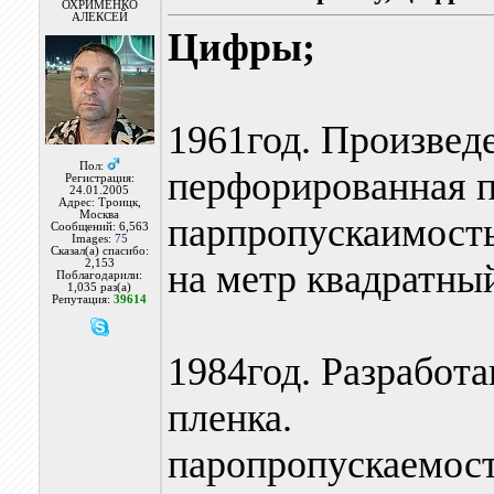
ОХРИМЕНКО
АЛЕКСЕЙ
Цифры;
1961год. Произвед
Пол:
перфорированная п
Регистрация:
24.01.2005
Адрес: Троицк,
Москва
парпропускаимость
Сообщений: 6,563
Images:
75
Сказал(а) спасибо:
2,153
на метр квадратный
Поблагодарили:
1,035 раз(а)
Репутация:
39614
1984год. Разработ
пленка.
паропропускаемос