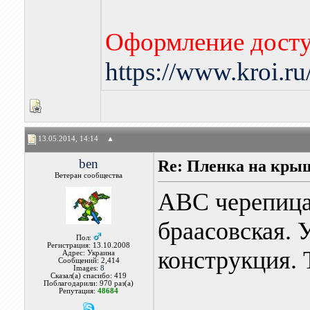
Оформление досту
https://www.kroi.r
13.05.2014, 14:14
▲
ben
Re: Пленка на кры
Ветеран сообщества
АВС черепица 
браасовская. 
Пол:
Регистрация: 13.10.2008
конструкция. 
Адрес: Украина
Сообщений: 2,414
Images:
8
Сказал(а) спасибо: 419
Поблагодарили: 970 раз(а)
Репутация:
48684