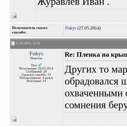
Журавлёв Иван .
Пользователь сказал
Fokys
(27.05.2014)
cпасибо:
27.05.2014, 22:51
Fokys
Re: Пленка на кры
Новичок
Других то ма
Пол:
Регистрация: 26.05.2014
Сообщений: 28
Сказал(а) спасибо: 23
обрадовался 
Поблагодарили: 4 раз(а)
Репутация:
14
охваченными о
сомнения беру