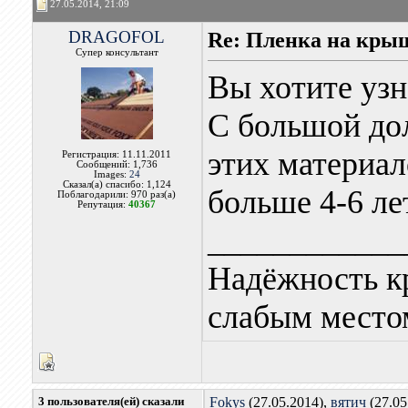
27.05.2014, 21:09
DRAGOFOL
Re: Пленка на кры
Супер консультант
Вы хотите узн
С большой дол
этих материал
Регистрация: 11.11.2011
Сообщений: 1,736
Images:
24
Сказал(а) спасибо: 1,124
больше 4-6 ле
Поблагодарили: 970 раз(а)
Репутация:
40367
____________
Надёжность к
слабым местом
3 пользователя(ей) сказали
Fokys
(27.05.2014),
вятич
(27.05