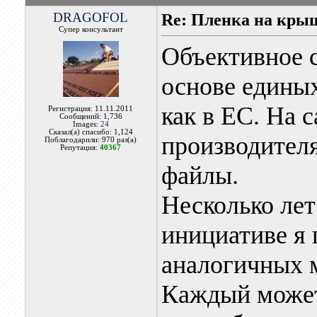
DRAGOFOL
Re: Пленка на кры
Супер консультант
Объективное с
основе единых
как в ЕС. На
Регистрация: 11.11.2011
Сообщений: 1,736
Images:
24
Сказал(а) спасибо: 1,124
производителя
Поблагодарили: 970 раз(а)
Репутация:
40367
файлы.
Несколько лет
инициативе я 
аналогичных 
Каждый может 