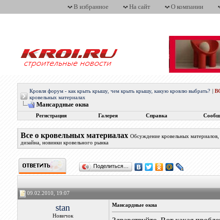
В избранное
На сайт
О компании
Кровля форум - как крыть крышу, чем крыть крышу, какую кровлю выбрать?
|
В
кровельных материалах
Мансардные окна
Регистрация
Галерея
Справка
Сообщ
Все о кровельных материалах
Обсуждение кровельных материалов, 
дизайна, новинки кровельного рынка
Поделиться…
09.02.2010, 19:07
stan
Мансардные окна
Новичок