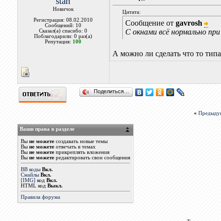
stan
Новичок
Цитата:
Регистрация: 08.02.2010
Сообщение от
gavrosh
Сообщений: 10
С окнами всё нормально при
Сказал(а) спасибо: 0
Поблагодарили: 0 раз(а)
Репутация:
100
А можно ли сделать что то тип
Поделиться…
«
Предыду
Ваши права в разделе
Вы
не можете
создавать новые темы
Вы
не можете
отвечать в темах
Вы
не можете
прикреплять вложения
Вы
не можете
редактировать свои сообщения
BB коды
Вкл.
Смайлы
Вкл.
[IMG]
код
Вкл.
HTML код
Выкл.
Правила форума