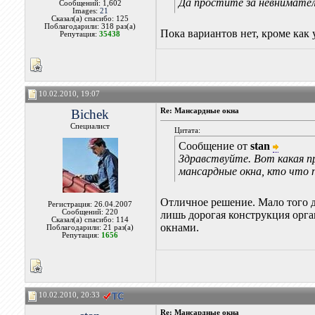
Да простите за невнимател
Сообщений: 1,602
Images:
21
Сказал(а) спасибо: 125
Поблагодарили: 318 раз(а)
Пока вариантов нет, кроме как
Репутация:
35438
10.02.2010, 19:07
Bichek
Re: Мансардные окна
Специалист
Цитата:
Сообщение от
stan
Здравствуйте. Вот какая п
мансардные окна, кто что
Отличное решение. Мало того д
Регистрация: 26.04.2007
Сообщений: 220
лишь дорогая конструкция орга
Сказал(а) спасибо: 114
окнами.
Поблагодарили: 21 раз(а)
Репутация:
1656
10.02.2010, 20:33
Re: Мансардные окна