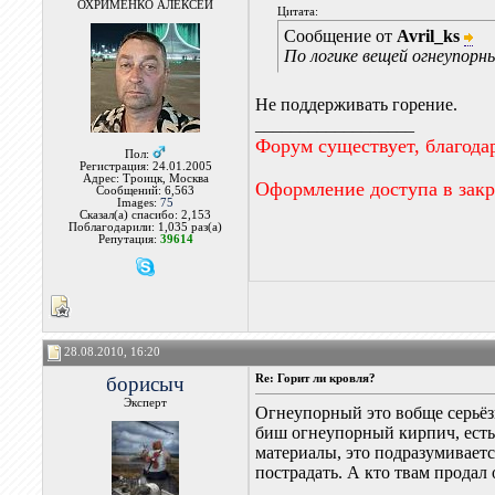
ОХРИМЕНКО АЛЕКСЕЙ
Цитата:
Сообщение от
Avril_ks
По логике вещей огнеупорн
Не поддерживать горение.
__________________
Форум существует, благода
Пол:
Регистрация: 24.01.2005
Адрес: Троицк, Москва
Оформление доступа в зак
Сообщений: 6,563
Images:
75
Сказал(а) спасибо: 2,153
Поблагодарили: 1,035 раз(а)
Репутация:
39614
28.08.2010, 16:20
борисыч
Re: Горит ли кровля?
Эксперт
Огнеупорный это вобще серьёз
биш огнеупорный кирпич, есть 
материалы, это подразумиваетс
пострадать. А кто твам прода