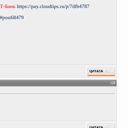
 Т-Банк
https://pay.cloudtips.ru/p/7dfb4787
9#post68479
#
20