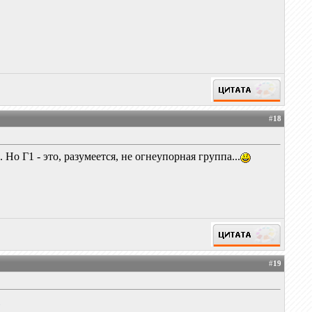
#
18
 Г1 - это, разумеется, не огнеупорная группа...
#
19
l