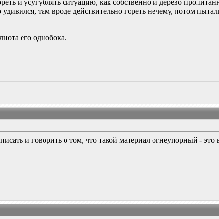
ореть и усугублять ситуацию, как собственно и дерево пропитанн
о удивился, там вроде действительно гореть нечему, потом пыта
лнота его однобока.
о писать и говорить о том, что такой материал огнеупорный - эт