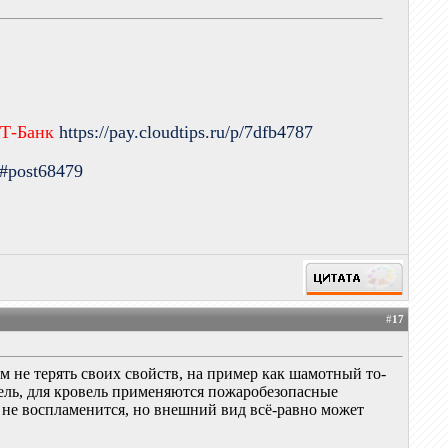
 Т-Банк
https://pay.cloudtips.ru/p/7dfb4787
9#post68479
#
17
ём не терять своих свойств, на пример как шамотный то-
вель, для кровель применяются пожаробезопасные
а не воспламенится, но внешний вид всё-равно может