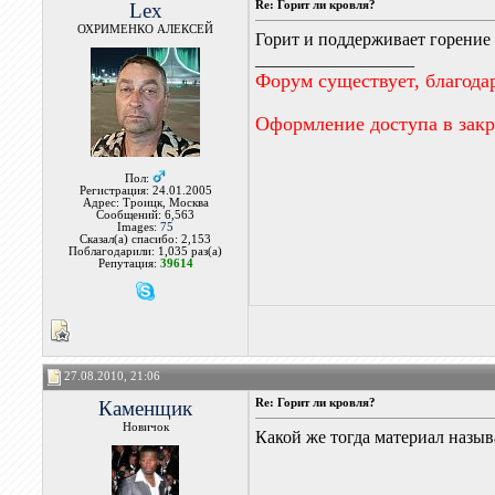
Lex
Re: Горит ли кровля?
ОХРИМЕНКО АЛЕКСЕЙ
Горит и поддерживает горение 
__________________
Форум существует, благода
Оформление доступа в зак
Пол:
Регистрация: 24.01.2005
Адрес: Троицк, Москва
Сообщений: 6,563
Images:
75
Сказал(а) спасибо: 2,153
Поблагодарили: 1,035 раз(а)
Репутация:
39614
27.08.2010, 21:06
Каменщик
Re: Горит ли кровля?
Новичок
Какой же тогда материал назы