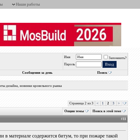
ты
Наши работы
Имя
Запомнить?
Пароль
Сообщения за день
Поиск
нты дизайна, новинки кровельного рынка
Страница 2 из 3
<
1
2
3
>
Опции темы
Поиск в этой теме
#
11
ли в материале содержится битум, то при пожаре такой