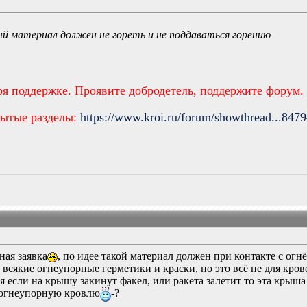
ый материал должен не гореть и не поддаваться горению
ря поддержке. Проявите добродетель, поддержите форум.
рытые разделы:
https://www.kroi.ru/forum/showthread...847
ная заявка
, по идее такой материал должен при контакте с огн
всякие огнеупорные герметики и краски, но это всё не для кро
я если на крышу закинут факел, или ракета залетит то эта крыш
л огнеупорную кровлю
-?