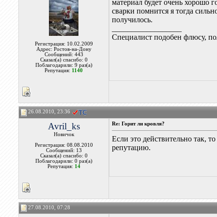
материал будет очень хорошо г
сварки помнится я тогда сильн
получилось.
__________________
Специалист подобен флюсу, по
Регистрация: 10.02.2009
Адрес: Ростов-на-Дону
Сообщений: 443
Сказал(а) спасибо: 0
Поблагодарили: 9 раз(а)
Репутация:
1140
26.08.2010, 23:36
Avril_ks
Re: Горит ли кровля?
Новичок
Если это действительно так, т
Регистрация: 08.08.2010
репутацию.
Сообщений: 13
Сказал(а) спасибо: 0
Поблагодарили: 0 раз(а)
Репутация:
14
27.08.2010, 07:28