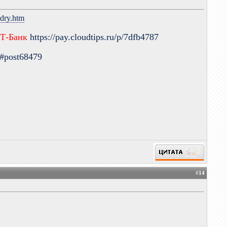
ndry.htm
 Т-Банк
https://pay.cloudtips.ru/p/7dfb4787
9#post68479
#
14