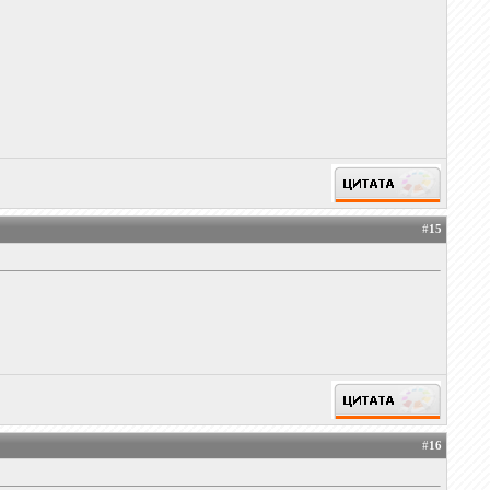
#
15
#
16