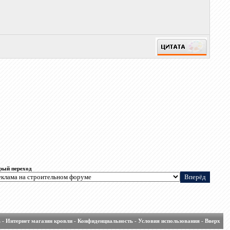
рый переход
ь
-
Интернет магазин кровли
-
Конфиденциальность
-
Условия использования
-
Вверх