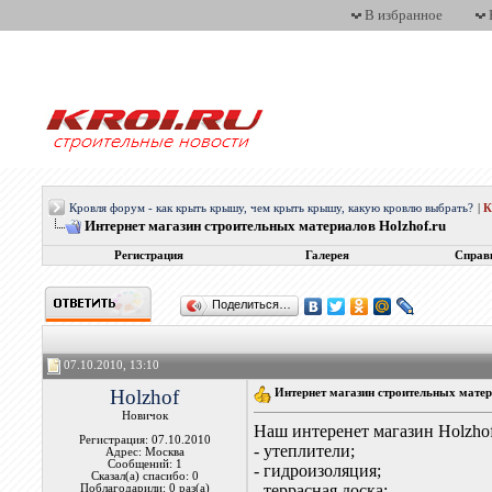
В избранное
Кровля форум - как крыть крышу, чем крыть крышу, какую кровлю выбрать?
|
Интернет магазин строительных материалов Holzhof.ru
Регистрация
Галерея
Справ
Поделиться…
07.10.2010, 13:10
Holzhof
Интернет магазин строительных матер
Новичок
Наш интеренет магазин Holzhof
Регистрация: 07.10.2010
- утеплители;
Адрес: Москва
Сообщений: 1
- гидроизоляция;
Сказал(а) спасибо: 0
- террасная доска;
Поблагодарили: 0 раз(а)