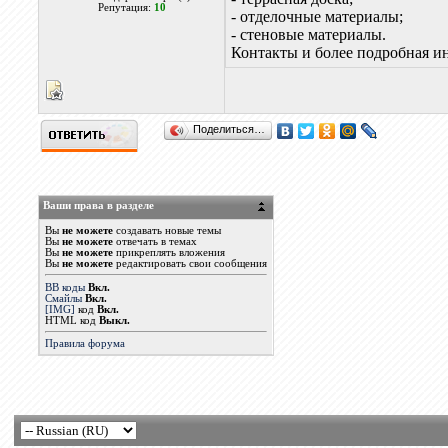
Репутация:
10
- отделочные материалы;
- стеновые материалы.
Контакты и более подробная и
Поделиться…
Ваши права в разделе
Вы
не можете
создавать новые темы
Вы
не можете
отвечать в темах
Вы
не можете
прикреплять вложения
Вы
не можете
редактировать свои сообщения
BB коды
Вкл.
Смайлы
Вкл.
[IMG]
код
Вкл.
HTML код
Выкл.
Правила форума