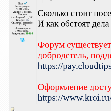
Пол:
Регистрация:
24.01.2005
Сколько стоит пос
Адрес: Троицк,
Москва
Сообщений: 6,563
Images:
75
И как обстоят дела
Сказал(а) спасибо:
2,153
Поблагодарили:
________________
1,035 раз(а)
Репутация:
39614
Форум существует,
добродетель, подд
https://pay.cloudti
Оформление досту
https://www.kroi.r