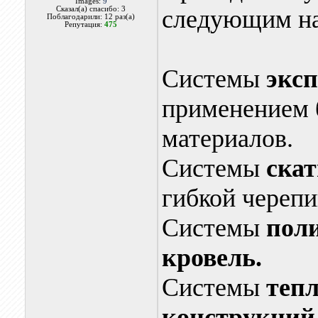
Images:
9
Сказал(а) спасибо: 3
следующим на
Поблагодарили: 12 раз(а)
Репутация:
475
Системы
экс
применением
материалов.
Системы
ска
гибкой черепи
Системы
пол
кровель.
Системы
теп
конструкций