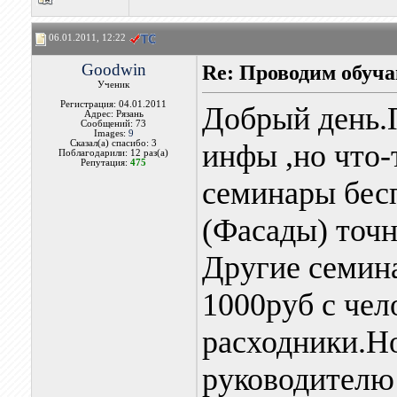
06.01.2011, 12:22
Goodwin
Re: Проводим обуч
Ученик
Регистрация: 04.01.2011
Добрый день.
Адрес: Рязань
Сообщений: 73
Images:
9
Сказал(а) спасибо: 3
инфы ,но что-
Поблагодарили: 12 раз(а)
Репутация:
475
семинары бес
(Фасады) точн
Другие семин
1000руб с чело
расходники.Н
руководителю 