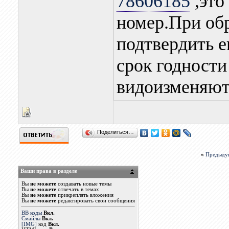
78606185
,это
номер.При об
подтвердить е
срок годности
видоизменяют
Поделиться…
«
Предыду
Ваши права в разделе
Вы
не можете
создавать новые темы
Вы
не можете
отвечать в темах
Вы
не можете
прикреплять вложения
Вы
не можете
редактировать свои сообщения
BB коды
Вкл.
Смайлы
Вкл.
[IMG]
код
Вкл.