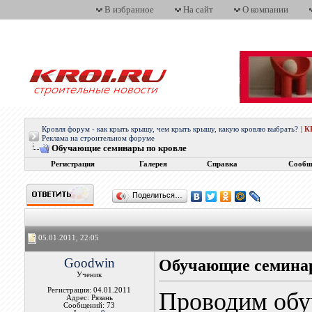
В избранное
На сайт
О компании
Кровля форум - как крыть крышу, чем крыть крышу, какую кровлю выбрать?
|
К
Реклама на строительном форуме
Обучающие семинары по кровле
Регистрация
Галерея
Справка
Сообщ
Поделиться…
05.01.2011, 22:05
Goodwin
Обучающие семинар
Ученик
Регистрация: 04.01.2011
Проводим обу
Адрес: Рязань
Сообщений: 73