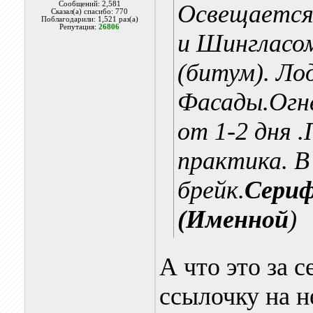
Сообщений: 2,581
Освещается
Сказал(а) спасибо: 770
Поблагодарили: 1,521 раз(а)
Репутация:
26806
и Шингласо
(битум). Ло
Фасады.Огн
от 1-2 дня 
практика. В
брейк.
Сериф
(Именной
)
А что это за с
ссылочку на нег