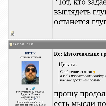
"Тот, кто зада
выглядеть глуп
останется глу
15.03.2011, 21:49
вятич
Re: Изготовление г
Супер консультант
Цитата:
Сообщение от
янэк
а я бы посоветовал вообще
больше вреда чем пользы
Пол:
прошу продолж
Регистрация: 12.03.2009
Адрес: в Тюмени
Сообщений: 764
Images:
22
есть мысли по
Сказал(а) спасибо: 215
Поблагодарили: 330 раз(а)