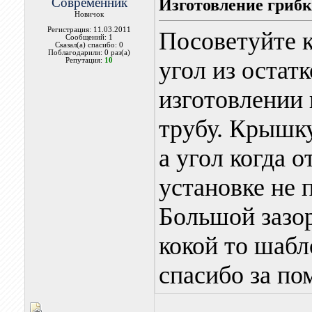
Современник
Изготовление грибк
Новичок
Регистрация: 11.03.2011
Посоветуйте к
Сообщений: 1
Сказал(а) спасибо: 0
Поблагодарили: 0 раз(а)
Репутация:
10
угол из остат
изготовлении
трубу. Крышку
а угол когда 
установке не 
Большой зазо
кокой то шабл
спасибо за по