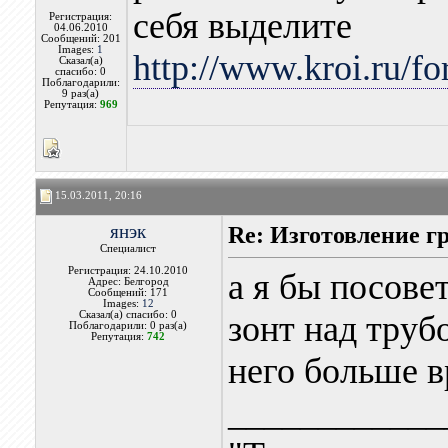
себя выделите
Регистрация:
04.06.2010
Сообщений: 201
Images:
1
http://www.kroi.ru/f
Сказал(а)
спасибо: 0
Поблагодарили:
9 раз(а)
Репутация:
969
15.03.2011, 20:16
янэк
Re: Изготовление г
Специалист
Регистрация: 24.10.2010
а я бы посове
Адрес: Белгород
Сообщений: 171
Images:
12
Сказал(а) спасибо: 0
зонт над труб
Поблагодарили: 0 раз(а)
Репутация:
742
него больше в
____________