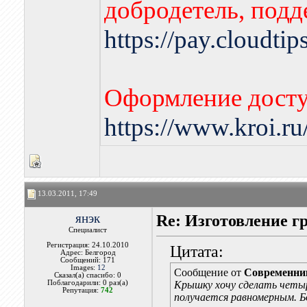
добродетель, подд
https://pay.cloudti
Оформление досту
https://www.kroi.r
13.03.2011, 17:49
янэк
Re: Изготовление г
Специалист
Регистрация: 24.10.2010
Цитата:
Адрес: Белгород
Сообщений: 171
Images:
12
Сообщение от
Современни
Сказал(а) спасибо: 0
Поблагодарили: 0 раз(а)
Крышку хочу сделать четыре
Репутация:
742
получается равномерным. Б