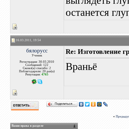
выглядеть глуп
останется глу
16.03.2011, 19:54
бялорусс
Re: Изготовление г
Ученик
Регистрация: 30.03.2010
Враньё
Сообщений: 122
Сказал(а) спасибо: 2
Поблагодарили: 20 раз(а)
Репутация:
4765
Поделиться…
«
Предыду
Ваши права в разделе