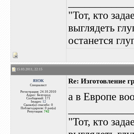
____________
"Тот, кто зада
выглядеть глуп
останется глу
15.03.2011, 22:15
янэк
Re: Изготовление г
Специалист
Регистрация: 24.10.2010
а в Европе во
Адрес: Белгород
Сообщений: 171
Images:
12
Сказал(а) спасибо: 0
____________
Поблагодарили: 0 раз(а)
Репутация:
742
"Тот, кто зада