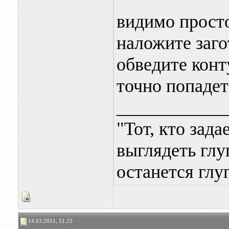
видимо просто
наложите заго
обведите конт
точно попадет
____________
"Тот, кто зада
выглядеть глуп
останется глу
14.03.2011, 11:23