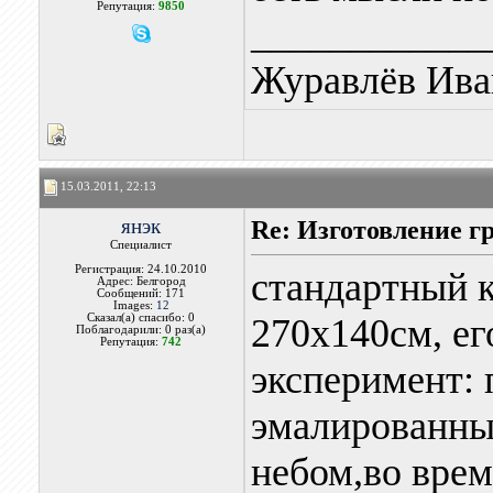
Репутация:
9850
____________
Журавлёв Ива
15.03.2011, 22:13
янэк
Re: Изготовление г
Специалист
Регистрация: 24.10.2010
стандартный к
Адрес: Белгород
Сообщений: 171
Images:
12
Сказал(а) спасибо: 0
270х140см, ег
Поблагодарили: 0 раз(а)
Репутация:
742
эксперимент: 
эмалированны
небом,во врем