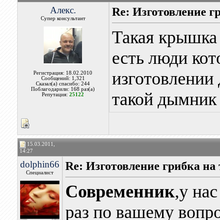
Алекс.
Re: Изготовление г
Супер консультант
Такая крышка 
есть люди ко
изготовлении
Регистрация: 18.02.2010
Сообщений: 1,321
Сказал(а) спасибо: 244
Поблагодарили: 168 раз(а)
такой дымник 
Репутация:
25122
15.03.2011,
14:27
dolphin66
Re: Изготовление грибка на
Специалист
Современник
,у на
раз по вашему вопро