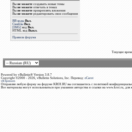
Вы
не можете
создавать новые темы
Вы
не можете
отвечать в темах
Вы
не можете
прикреплять вложения
Вы
не можете
редактировать свои сообщения
BB коды
Вкл.
Смайлы
Вкл.
[IMG]
код
Вкл.
HTML код
Выкл.
Правила форума
Текущее врем
Powered by vBulletin® Version 3.8.7
Copyright ©2000 - 2026, vBulletin Solutions, Inc. Перевод:
zCarot
vB.Sponsors
Отправляя любую форму на форуме KROI.RU вы соглашаетесь с политикой конфиденциальн
Все материалы могут использоваться при указании авторства и ссылки на www.kroi.ru, для 