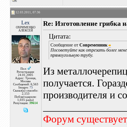
12.03.2011, 07:36
Lex
Re: Изготовление грибка н
ОХРИМЕНКО
АЛЕКСЕЙ
Цитата:
Сообщение от
Современник
Посоветуйте как отрезать более мене
прямоугольную трубу.
Из металлочерепиц
Пол:
Регистрация:
24.01.2005
Адрес: Троицк,
получается. Горазд
Москва
Сообщений: 6,563
Images:
75
Сказал(а) спасибо:
производителя и со
2,153
Поблагодарили:
1,035 раз(а)
________________
Репутация:
39614
Форум существует,