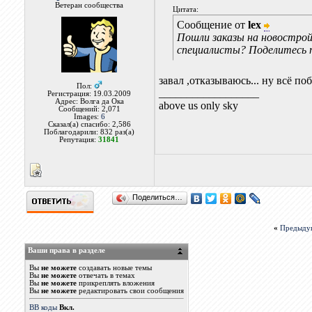
Ветеран сообщества
Цитата:
Сообщение от
lex
Пошли заказы на новострой
специалисты? Поделитесь 
завал ,отказываюсь... ну всё по
Пол:
__________________
Регистрация: 19.03.2009
Адрес: Волга да Ока
above us only sky
Сообщений: 2,071
Images:
6
Сказал(а) спасибо: 2,586
Поблагодарили: 832 раз(а)
Репутация:
31841
Поделиться…
«
Предыду
Ваши права в разделе
Вы
не можете
создавать новые темы
Вы
не можете
отвечать в темах
Вы
не можете
прикреплять вложения
Вы
не можете
редактировать свои сообщения
BB коды
Вкл.