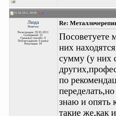
01.06.2011, 08:06
Люда
Re: Металлочерепи
Новичок
Регистрация: 29.05.2011
Посоветуете м
Сообщений: 22
Сказал(а) спасибо: 0
Поблагодарили: 0 раз(а)
Репутация:
10
них находятс
сумму (у них 
других,профе
по рекомендац
переделать,но
знаю и опять 
такие же,как и