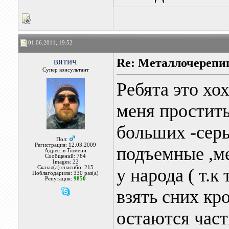
01.06.2011, 19:52
вятич
Re: Металлочерепи
Супер консультант
Ребята это хо
меня простить
больших -сер
Пол:
Регистрация: 12.03.2009
подъемные ,м
Адрес: в Тюмени
Сообщений: 764
Images:
22
Сказал(а) спасибо: 215
у народа ( т.
Поблагодарили: 330 раз(а)
Репутация:
9850
взять сних кр
остаются част