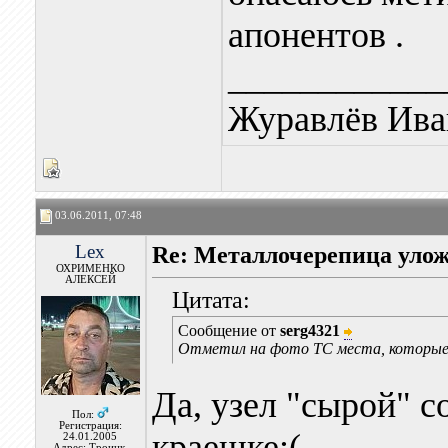
апонентов .
____________
Журавлёв Ива
03.06.2011, 07:48
Lex
Re: Металлочерепица улож
ОХРИМЕНКО
АЛЕКСЕЙ
Цитата:
Сообщение от
serg4321
Отметил на фото ТС места, которые 
Да, узел "сырой" с
Пол:
Регистрация:
краешке:(
24.01.2005
Адрес: Троицк,