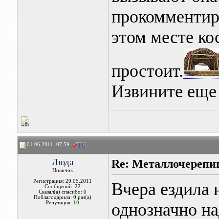
прокомментиру
этом месте кос
простоит.
Извините еще 
01.06.2011, 07:59
Люда
Re: Металлочерепи
Новичок
Регистрация: 29.05.2011
Вчера ездила 
Сообщений: 22
Сказал(а) спасибо: 0
Поблагодарили: 0 раз(а)
Репутация:
10
однозначно на