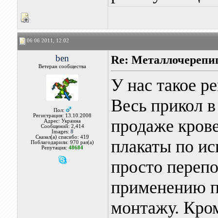
06.06.2011, 12:02
ben
Re: Металлочерепи
Ветеран сообщества
У нас такое р
Весь прикол в
Пол:
Регистрация: 13.10.2008
продаже кров
Адрес: Украина
Сообщений: 2,414
Images:
8
Сказал(а) спасибо: 419
плакаты по ис
Поблагодарили: 970 раз(а)
Репутация:
48684
просто переп
применению п
монтажу. Кром