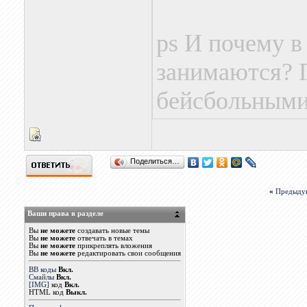
ps И почему 
занимаются? 
бейсбольными
Поделиться…
«
Предыду
Ваши права в разделе
Вы
не можете
создавать новые темы
Вы
не можете
отвечать в темах
Вы
не можете
прикреплять вложения
Вы
не можете
редактировать свои сообщения
BB коды
Вкл.
Смайлы
Вкл.
[IMG]
код
Вкл.
HTML код
Выкл.