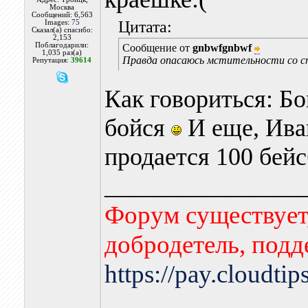
Москва
Сообщений: 6,563
Цитата:
Images:
75
Сказал(а) спасибо:
2,153
Поблагодарили:
Сообщение от
gnbwfgnbwf
1,035 раз(а)
Правда опасаюсь мстительности со с
Репутация:
39614
Как говориться: Бо
бойся
И еще, Иван
продается 100 бей
________________
Форум существует,
добродетель, подд
https://pay.cloudti