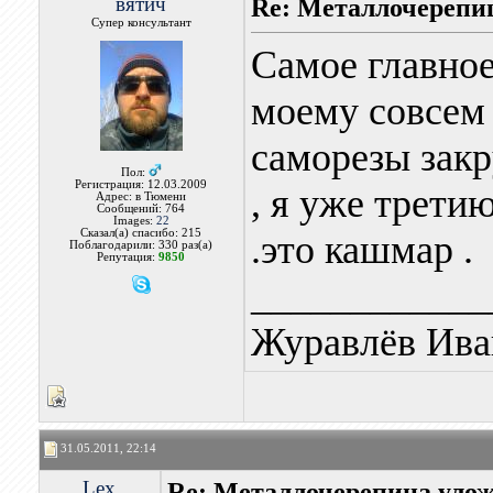
вятич
Re: Металлочерепи
Супер консультант
Самое главное
моему совсем 
саморезы закр
Пол:
Регистрация: 12.03.2009
, я уже трети
Адрес: в Тюмени
Сообщений: 764
Images:
22
Сказал(а) спасибо: 215
.это кашмар .
Поблагодарили: 330 раз(а)
Репутация:
9850
____________
Журавлёв Ива
31.05.2011, 22:14
Lex
Re: Металлочерепица улож