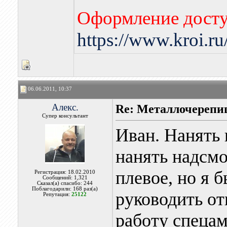
Оформление досту
https://www.kroi.r
06.06.2011, 10:37
Алекс.
Re: Металлочерепи
Супер консультант
Иван. Нанять 
нанять надсмо
плевое, но я
Регистрация: 18.02.2010
Сообщений: 1,321
Сказал(а) спасибо: 244
Поблагодарили: 168 раз(а)
руководить от
Репутация:
25122
работу спецам