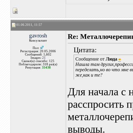
01.06.2011, 11:57
gavrosh
Re: Металлочерепи
Консультант
Цитата:
Пол:
Регистрация: 20.05.2006
Сообщений: 1,602
Images:
21
Сообщение от
Люда
Сказал(а) спасибо: 125
Нашла там других,професси
Поблагодарили: 318 раз(а)
Репутация:
35438
переделать,но во что мне в
же,как и те?
Для начала с 
расспросить 
металлочереп
выводы.