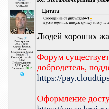
ОХРИМЕНКО
АЛЕКСЕЙ
Цитата:
Сообщение от
gnbwfgnbwf
я уже третию такую крышу вижу за э
Людей хороших жал
Пол:
Регистрация:
________________
24.01.2005
Адрес: Троицк,
Москва
Сообщений: 6,563
Форум существует,
Images:
75
Сказал(а) спасибо:
2,153
Поблагодарили:
добродетель, подд
1,035 раз(а)
Репутация:
39614
https://pay.cloudti
Оформление досту
https://www.kroi.r