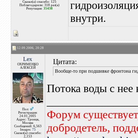
гидроизоляция
Сказал(а) спасибо: 125
Поблагодарили: 318 раз(а)
Репутация:
35438
внутри.
12.09.2006, 20:28
Lex
Цитата:
ОХРИМЕНКО
АЛЕКСЕЙ
Вообще-то при подшивке фронтона гид
Потока воды с нее 
________________
Пол:
Форум существует,
Регистрация:
24.01.2005
Адрес: Троицк,
Москва
добродетель, подд
Сообщений: 6,563
Images:
75
Сказал(а) спасибо:
2,153