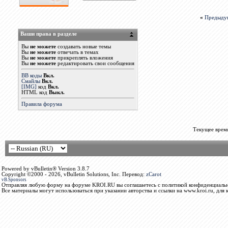
«
Предыду
Ваши права в разделе
Вы
не можете
создавать новые темы
Вы
не можете
отвечать в темах
Вы
не можете
прикреплять вложения
Вы
не можете
редактировать свои сообщения
BB коды
Вкл.
Смайлы
Вкл.
[IMG]
код
Вкл.
HTML код
Выкл.
Правила форума
Текущее врем
Powered by vBulletin® Version 3.8.7
Copyright ©2000 - 2026, vBulletin Solutions, Inc. Перевод:
zCarot
vB.Sponsors
Отправляя любую форму на форуме KROI.RU вы соглашаетесь с политикой конфиденциальн
Все материалы могут использоваться при указании авторства и ссылки на www.kroi.ru, для 