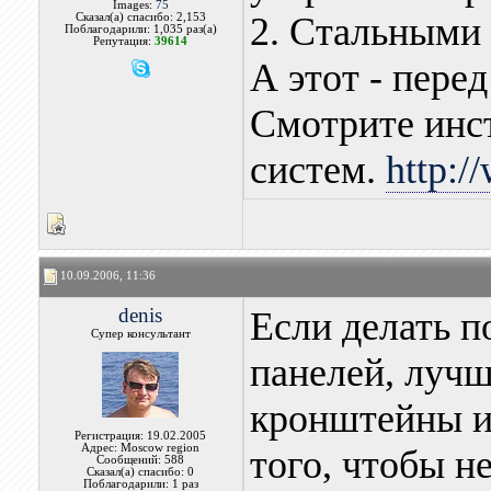
Images:
75
2. Стальными
Сказал(а) спасибо: 2,153
Поблагодарили: 1,035 раз(а)
Репутация:
39614
А этот - пере
Смотрите инс
систем.
http:/
10.09.2006, 11:36
denis
Если делать п
Супер консультант
панелей, лучш
кронштейны и 
Регистрация: 19.02.2005
Адрес: Moscow region
того, чтобы н
Сообщений: 588
Сказал(а) спасибо: 0
Поблагодарили: 1 раз