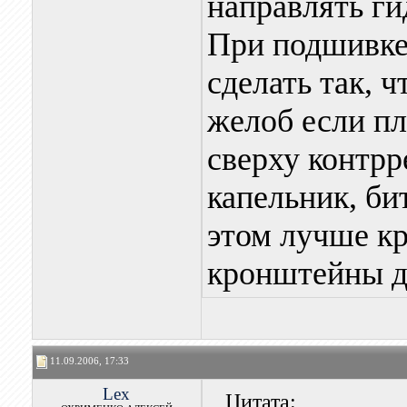
направлять ги
При подшивке
сделать так, 
желоб если пл
сверху контрр
капельник, би
этом лучше к
кронштейны д
11.09.2006, 17:33
Lex
Цитата: