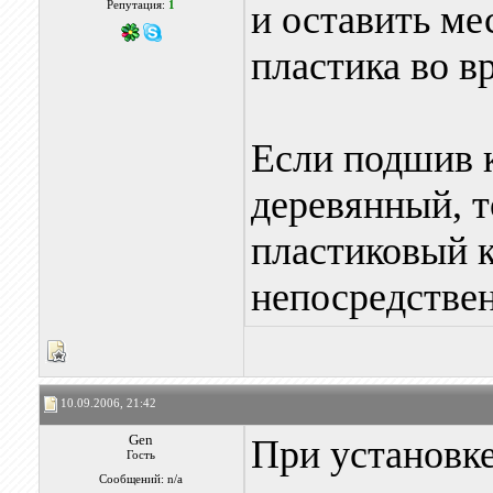
и оставить ме
Репутация:
1
пластика во в
Если подшив 
деревянный, т
пластиковый 
непосредствен
10.09.2006, 21:42
Gen
При установке
Гость
Сообщений: n/a