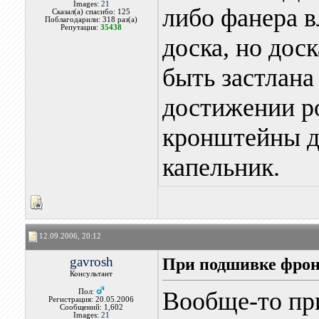
Images:
21
либо фанера 
Сказал(а) спасибо: 125
Поблагодарили: 318 раз(а)
Репутация:
35438
доска, но дос
быть застлана
достижении р
кронштейны д
капельник.
12.09.2006, 20:12
gavrosh
При подшивке фрон
Консультант
Вообще-то пр
Пол:
Регистрация: 20.05.2006
Сообщений: 1,602
Images:
21