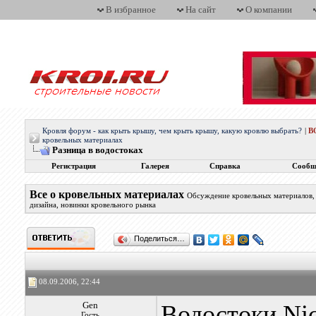
В избранное
На сайт
О компании
Кровля форум - как крыть крышу, чем крыть крышу, какую кровлю выбрать?
|
В
кровельных материалах
Разница в водостоках
Регистрация
Галерея
Справка
Сообщ
Все о кровельных материалах
Обсуждение кровельных материалов, 
дизайна, новинки кровельного рынка
Поделиться…
08.09.2006, 22:44
Gen
Водостоки Nic
Гость