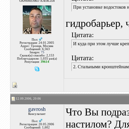
ОХРИМЕНКО АЛЕКСЕЙ
При установке водостоков н
гидробарьер, 
Цитата:
Пол:
Регистрация: 24.01.2005
И куда при этом лучше кре
Адрес: Троицк, Москва
Сообщений: 6,563
Images:
75
Сказал(а) спасибо: 2,153
Цитата:
Поблагодарили: 1,035 раз(а)
Репутация:
39614
2. Стальными кронштейнам
12.09.2006, 20:06
gavrosh
Что Вы подра
Консультант
настилом? Дл
Пол:
Регистрация: 20.05.2006
Сообщений: 1,602