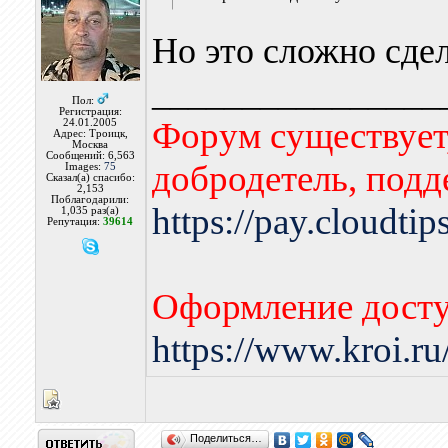
Но это сложно сдел
________________
Пол:
Регистрация:
Форум существует,
24.01.2005
Адрес: Троицк,
Москва
Сообщений: 6,563
добродетель, подд
Images:
75
Сказал(а) спасибо:
2,153
Поблагодарили:
https://pay.cloudti
1,035 раз(а)
Репутация:
39614
Оформление досту
https://www.kroi.r
Поделиться…