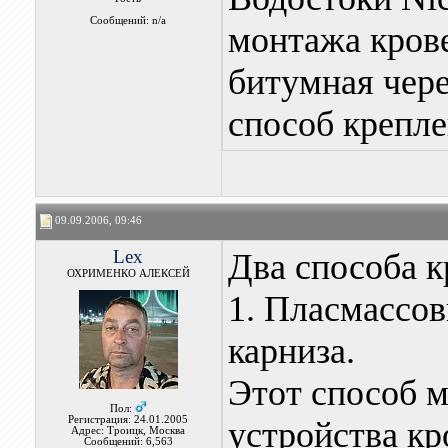
Сообщений: n/a
монтажа крове
битумная чере
способ крепл
09.09.2006, 09:46
Lex
Два способа к
ОХРИМЕНКО АЛЕКСЕЙ
1. Пласмассо
карниза.
Этот способ м
Пол:
Регистрация: 24.01.2005
устройства кр
Адрес: Троицк, Москва
Сообщений: 6,563