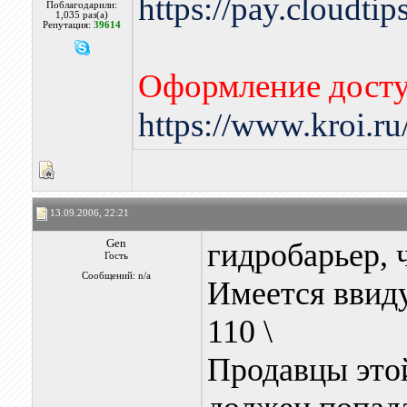
https://pay.cloudti
Поблагодарили:
1,035 раз(а)
Репутация:
39614
Оформление досту
https://www.kroi.r
13.09.2006, 22:21
Gen
гидробарьер, 
Гость
Сообщений: n/a
Имеется ввид
110 \
Продавцы этой