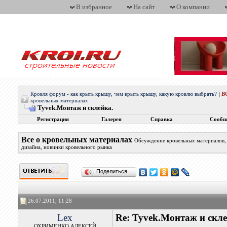
В избранное
На сайт
О компании
Кровля форум - как крыть крышу, чем крыть крышу, какую кровлю выбрать?
|
В
кровельных материалах
Tyvek.Монтаж и склейка.
Регистрация
Галерея
Справка
Сообщ
Все о кровельных материалах
Обсуждение кровельных материалов, 
дизайна, новинки кровельного рынка
Поделиться…
26.07.2011, 11:28
Lex
Re: Tyvek.Монтаж и скле
ОХРИМЕНКО АЛЕКСЕЙ