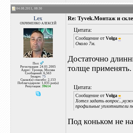
04.08.2011, 08:30
Lex
Re: Tyvek.Монтаж и скле
ОХРИМЕНКО АЛЕКСЕЙ
Цитата:
Сообщение от
Volga
Около 7м.
Достаточно длинн
Пол:
толще применять.
Регистрация: 24.01.2005
Адрес: Троицк, Москва
Сообщений: 6,563
Images:
75
Сказал(а) спасибо: 2,153
Поблагодарили: 1,035 раз(а)
Цитата:
Репутация:
39614
Сообщение от
Volga
Хотел задать вопрос..,нужн
профильные уплотнители п
Под коньком не на
_______________