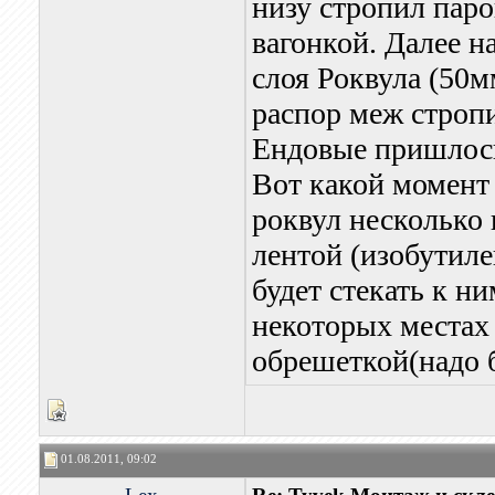
низу стропил паро
вагонкой. Далее н
слоя Роквула (50м
распор меж стропи
Ендовые пришлось
Вот какой момент 
роквул несколько
лентой (изобутиле
будет стекать к н
некоторых местах 
обрешеткой(надо б
01.08.2011, 09:02