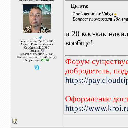
Цитата:
Сообщение от
Volga
Вопрос: промерзает 10см у
и 20 кое-как наки
Пол:
вообще!
Регистрация: 24.01.2005
Адрес: Троицк, Москва
Сообщений: 6,563
_______________
Images:
75
Сказал(а) спасибо: 2,153
Поблагодарили: 1,035 раз(а)
Форум существует
Репутация:
39614
добродетель, по
https://pay.cloudt
Оформление дост
https://www.kroi.