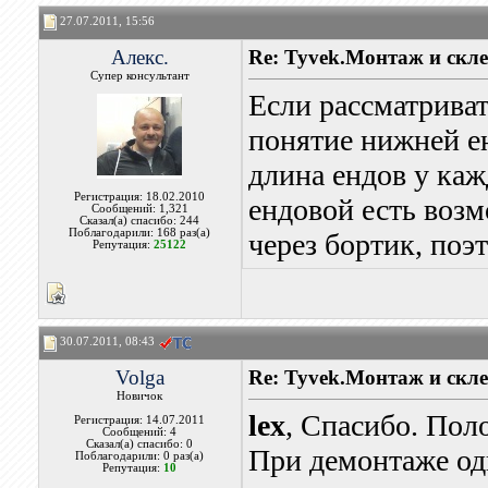
27.07.2011, 15:56
Алекс.
Re: Tyvek.Монтаж и скле
Супер консультант
Если рассматриват
понятие нижней ен
длина ендов у ка
Регистрация: 18.02.2010
ендовой есть возмо
Сообщений: 1,321
Сказал(а) спасибо: 244
Поблагодарили: 168 раз(а)
через бортик, поэ
Репутация:
25122
30.07.2011, 08:43
Volga
Re: Tyvek.Монтаж и скле
Новичок
lex
, Спасибо. Пол
Регистрация: 14.07.2011
Сообщений: 4
Сказал(а) спасибо: 0
При демонтаже од
Поблагодарили: 0 раз(а)
Репутация:
10