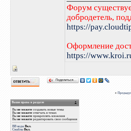
Форум существует
добродетель, по
https://pay.cloudt
Оформление дост
https://www.kroi.
Поделиться…
«
Предыду
Ваши права в разделе
Вы
не можете
создавать новые темы
Вы
не можете
отвечать в темах
Вы
не можете
прикреплять вложения
Вы
не можете
редактировать свои сообщения
BB коды
Вкл.
Смайлы
Вкл.