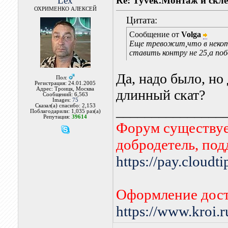
Lex
Re: Tyvek.Монтаж и скле
ОХРИМЕНКО АЛЕКСЕЙ
Цитата:
Сообщение от
Volga
Еще тревожит,что в некот
ставить контру не 25,а поб
Да, надо было, но
Пол:
Регистрация: 24.01.2005
Адрес: Троицк, Москва
длинный скат?
Сообщений: 6,563
Images:
75
Сказал(а) спасибо: 2,153
_______________
Поблагодарили: 1,035 раз(а)
Репутация:
39614
Форум существует
добродетель, по
https://pay.cloudt
Оформление дост
https://www.kroi.