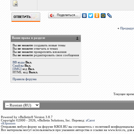
Поделиться…
«
Предыду
Ваши права в разделе
Вы
не можете
создавать новые темы
Вы
не можете
отвечать в темах
Вы
не можете
прикреплять вложения
Вы
не можете
редактировать свои сообщения
BB коды
Вкл.
Смайлы
Вкл.
[IMG]
код
Вкл.
HTML код
Выкл.
Правила форума
Текущее врем
Powered by vBulletin® Version 3.8.7
Copyright ©2000 - 2026, vBulletin Solutions, Inc. Перевод:
zCarot
vB.Sponsors
Отправляя любую форму на форуме KROI.RU вы соглашаетесь с политикой конфиденциальн
Все материалы могут использоваться при указании авторства и ссылки на www.kroi.ru, для 