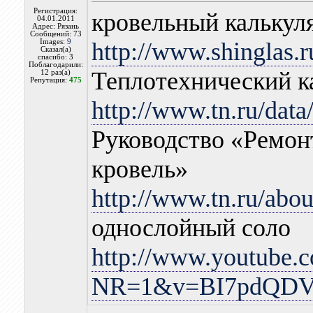
Регистрация:
кровельный калькул
04.01.2011
Адрес: Рязань
Сообщений: 73
Images:
9
http://www.shinglas.r
Сказал(а)
спасибо: 3
Поблагодарили:
Теплотехнический к
12 раз(а)
Репутация:
475
http://www.tn.ru/data
Руководство «Ремон
кровель»
http://www.tn.ru/abo
однослойный соло
http://www.youtube.
NR=1&v=BI7pdQDV