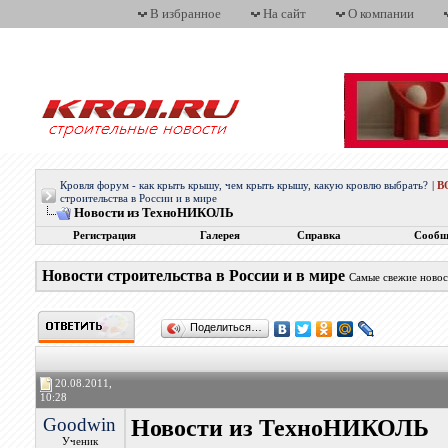
В избранное
На сайт
О компании
Кровля форум - как крыть крышу, чем крыть крышу, какую кровлю выбрать?
|
В
строительства в России и в мире
Новости из ТехноНИКОЛЬ
Регистрация
Галерея
Справка
Сообщ
Новости строительства в России и в мире
Самые свежие новос
Поделиться…
20.08.2011,
10:28
Goodwin
Новости из ТехноНИКОЛЬ
Ученик