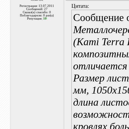
Цитата:
Регистрация: 13.07.2011
Сообщений: 27
Сказал(а) спасибо: 0
Сообщение 
Поблагодарили: 0 раз(а)
Репутация:
10
Металлочере
(Kami Terra 
композитны
отличается 
Размер лист
мм, 1050х15
длина листо
возможност
кровлях бол