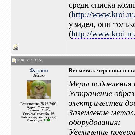
среди списка ком
(
http://www.kroi.ru
увидел, они тольк
(
http://www.kroi.ru
08.09.2011, 13:53
Фараон
Re: метал. черепица и ста
Эксперт
Меры подавления 
Устранение образ
электричества до
Регистрация: 28.06.2009
Адрес: Мытищи
Заземление метал
Сообщений: 419
Сказал(а) спасибо: 16
Поблагодарили: 5 раз(а)
оборудования;
Репутация:
1101
Увеличение повер