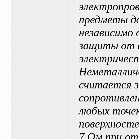
электропро
предметы д
независимо 
защиты от 
электричест
Неметалличе
считается з
сопротивлен
любых точек
поверхносте
7 Ом при о