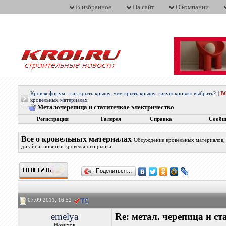
В избранное
На сайт
О компании
Кровля форум - как крыть крышу, чем крыть крышу, какую кровлю выбрать?
|
В
кровельных материалах
Металочерепица и статитечкое электричество
Регистрация
Галерея
Справка
Сообщ
Все о кровельных материалах
Обсуждение кровельных материалов, 
дизайна, новинки кровельного рынка
Поделиться…
07.09.2011, 16:52
emelya
Re: метал. черепица и ста
Новичок