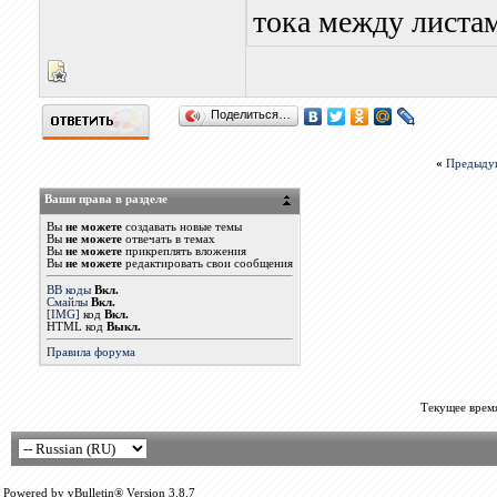
тока между листа
Поделиться…
«
Предыду
Ваши права в разделе
Вы
не можете
создавать новые темы
Вы
не можете
отвечать в темах
Вы
не можете
прикреплять вложения
Вы
не можете
редактировать свои сообщения
BB коды
Вкл.
Смайлы
Вкл.
[IMG]
код
Вкл.
HTML код
Выкл.
Правила форума
Текущее врем
Powered by vBulletin® Version 3.8.7