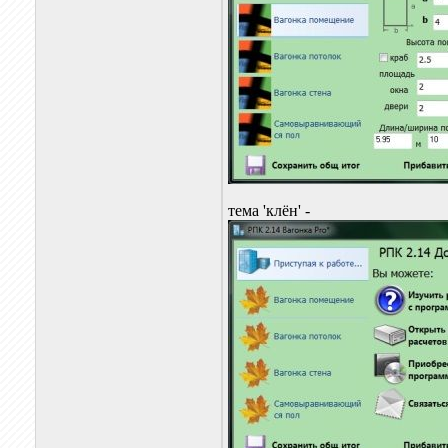
тема 'клён' -