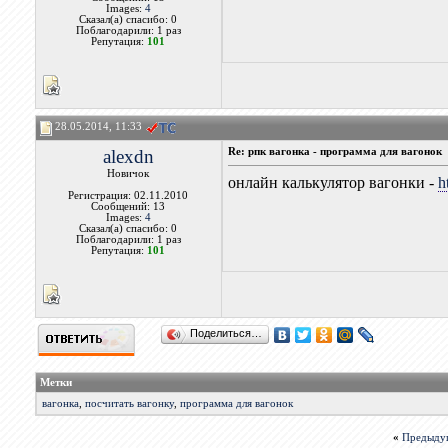
Images:
4
Сказал(а) спасибо: 0
Поблагодарили: 1 раз
Репутация:
101
28.05.2014, 11:33
alexdn
Re: рпк вагонка - программа для вагонок
Новичок
онлайн калькулятор вагонки -
h
Регистрация: 02.11.2010
Сообщений: 13
Images:
4
Сказал(а) спасибо: 0
Поблагодарили: 1 раз
Репутация:
101
Поделиться…
Метки
вагонка
,
посчитать вагонку
,
программа для вагонок
«
Предыду