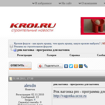
В избранное
На сайт
О компании
Кровля форум - как крыть крышу, чем крыть крышу, какую кровлю выбрать?
|
К
Реклама на строительном форуме
рпк вагонка - программа для вагонок
Регистрация
Галерея
Справка
Сообщ
Поделиться…
31.08.2011, 17:50
alexdn
рпк вагонка - программа для вагонок
Новичок
Рпк вагонка pro - программа дл
Регистрация: 02.11.2010
http://vagonka.ucoz.ru
Сообщений: 13
Images:
4
Сказал(а) спасибо: 0
Поблагодарили: 1 раз