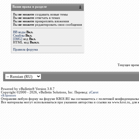
Ваши права в разделе
Вы
не можете
создавать новые темы
Вы
не можете
отвечать в темах
Вы
не можете
прикреплять вложения
Вы
не можете
редактировать свои сообщения
BB коды
Вкл.
Смайлы
Вкл.
[IMG]
код
Вкл.
HTML код
Выкл.
Правила форума
Текущее врем
Powered by vBulletin® Version 3.8.7
Copyright ©2000 - 2026, vBulletin Solutions, Inc. Перевод:
zCarot
vB.Sponsors
Отправляя любую форму на форуме KROI.RU вы соглашаетесь с политикой конфиденциальн
Все материалы могут использоваться при указании авторства и ссылки на www.kroi.ru, для 