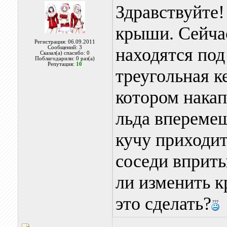
Здравствуйте!
крыши. Сейча
Регистрация: 06.09.2011
Сообщений: 3
находятся под
Сказал(а) спасибо: 0
Поблагодарили: 0 раз(а)
Репутация:
10
треугольная к
котором накап
льда вперемеш
кучу приходит
соседи вприт
ли изменить к
это сделать?