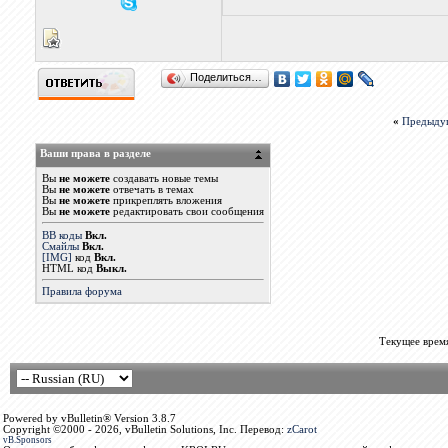
Поделиться…
«
Предыду
Ваши права в разделе
Вы
не можете
создавать новые темы
Вы
не можете
отвечать в темах
Вы
не можете
прикреплять вложения
Вы
не можете
редактировать свои сообщения
BB коды
Вкл.
Смайлы
Вкл.
[IMG]
код
Вкл.
HTML код
Выкл.
Правила форума
Текущее врем
Powered by vBulletin® Version 3.8.7
Copyright ©2000 - 2026, vBulletin Solutions, Inc. Перевод:
zCarot
vB.Sponsors