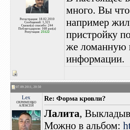
много. Вы что
например жил
Регистрация: 18.02.2010
Сообщений: 1,321
Сказал(а) спасибо: 244
Поблагодарили: 168 раз(а)
пристройку п
Репутация:
25122
же ломанную 
информации.
07.09.2011, 20:50
Lex
Re: Форма кровли?
ОХРИМЕНКО
АЛЕКСЕЙ
Лалита
, Выкладыв
Можно в альбом:
h