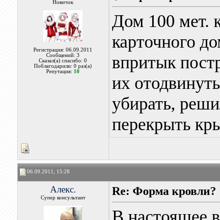
Новичок
Дом 100 мет. 
карточного до
Регистрация: 06.09.2011
Сообщений: 3
впритык постр
Сказал(а) спасибо: 0
Поблагодарили: 0 раз(а)
Репутация:
10
их отодвинуть
убирать, реши
перекрыть кр
06.09.2011, 15:28
Алекс.
Re: Форма кровли?
Супер консультант
В настоящее 