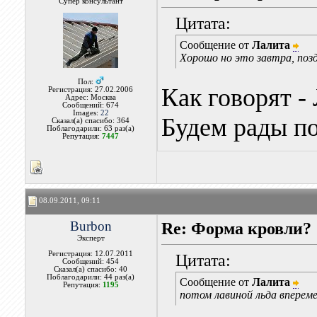
Супер консультант
Цитата:
Сообщение от
Лалита
Хорошо но это завтра, позд
Пол:
Как говорят -
Регистрация: 27.02.2006
Адрес: Москва
Сообщений: 674
Images:
22
Будем рады п
Сказал(а) спасибо: 364
Поблагодарили: 63 раз(а)
Репутация:
7447
08.09.2011, 09:11
Burbon
Re: Форма кровли?
Эксперт
Регистрация: 12.07.2011
Цитата:
Сообщений: 454
Сказал(а) спасибо: 40
Поблагодарили: 44 раз(а)
Сообщение от
Лалита
Репутация:
1195
потом лавиной льда впереме