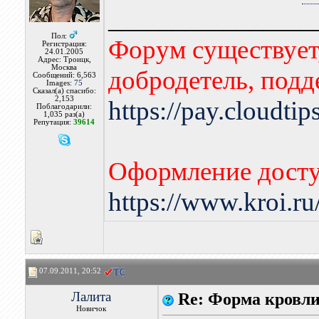
________________
Пол:
Форум существует,
Регистрация:
24.01.2005
Адрес: Троицк,
Москва
добродетель, подд
Сообщений: 6,563
Images:
75
Сказал(а) спасибо:
2,153
https://pay.cloudti
Поблагодарили:
1,035 раз(а)
Репутация:
39614
Оформление досту
https://www.kroi.r
07.09.2011, 20:52
Лалита
Re: Форма кровл
Новичок