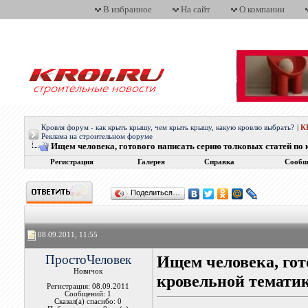
В избранное
На сайт
О компании
Кровля форум - как крыть крышу, чем крыть крышу, какую кровлю выбрать?
|
К
Реклама на строительном форуме
Ищем человека, готового написать серию толковых статей по 
Регистрация
Галерея
Справка
Сообщ
Поделиться…
08.09.2011, 11:55
ПростоЧеловек
Ищем человека, гот
Новичок
кровельной темати
Регистрация: 08.09.2011
Сообщений: 1
Сказал(а) спасибо: 0