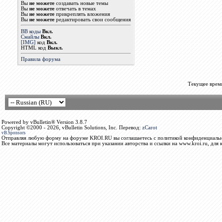
Вы
не можете
создавать новые темы
Вы
не можете
отвечать в темах
Вы
не можете
прикреплять вложения
Вы
не можете
редактировать свои сообщения
BB коды
Вкл.
Смайлы
Вкл.
[IMG]
код
Вкл.
HTML код
Выкл.
Правила форума
Текущее врем
Powered by vBulletin® Version 3.8.7
Copyright ©2000 - 2026, vBulletin Solutions, Inc. Перевод:
zCarot
vB.Sponsors
Отправляя любую форму на форуме KROI.RU вы соглашаетесь с политикой конфиденциальн
Все материалы могут использоваться при указании авторства и ссылки на www.kroi.ru, для 