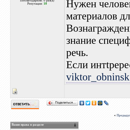
Нужен челове
Поблагодарили: 0 раз(а)
Репутация:
10
материалов дл
Вознаграждени
знание специ
речь.
Если интtрере
viktor_obnins
Поделиться…
«
Предыду
Ваши права в разделе