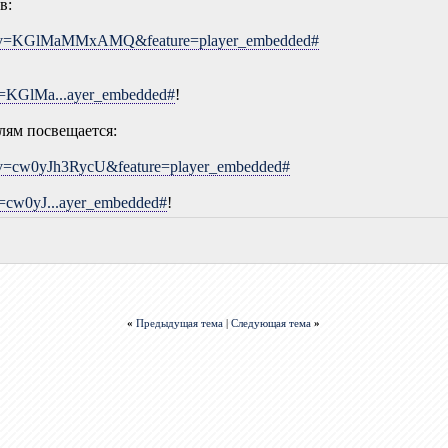
в:
ch?v=KGlMaMMxAMQ&feature=player_embedded#
v=KGlMa...ayer_embedded#
!
елям посвещается:
?v=cw0yJh3RycU&feature=player_embedded#
v=cw0yJ...ayer_embedded#
!
«
Предыдущая тема
|
Следующая тема
»