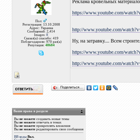
Реклама кровельных материало
https://www.youtube.com/wat
Пол:
Регистрация: 13.10.2008
Адрес: Украина
http://www.youtube.com/watch?
Сообщений: 2,414
Images:
8
Сказал(а) спасибо: 419
Ну, на затравку.... Всем строит
Поблагодарили: 970 раз(а)
Репутация:
48684
https://www.youtube.com/watch
http://www.youtube.com/watch?
Поделиться…
Ваши права в разделе
Вы
не можете
создавать новые темы
Вы
не можете
отвечать в темах
Вы
не можете
прикреплять вложения
Вы
не можете
редактировать свои сообщения
BB коды
Вкл.