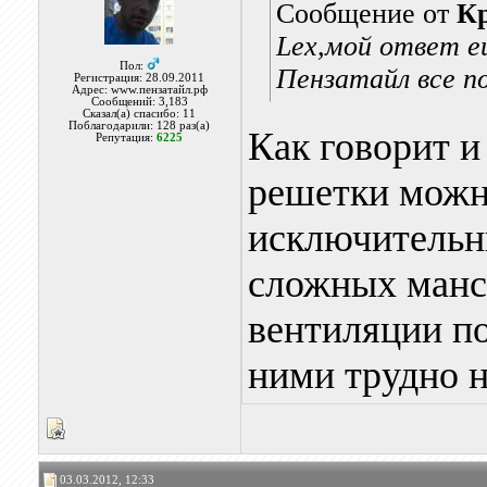
Сообщение от
К
Lex,мой ответ е
Пол:
Пензатайл все п
Регистрация: 28.09.2011
Адрес: www.пензатайл.рф
Сообщений: 3,183
Сказал(а) спасибо: 11
Поблагодарили: 128 раз(а)
Как говорит 
Репутация:
6225
решетки можн
исключительны
сложных манс
вентиляции по
ними трудно н
03.03.2012, 12:33