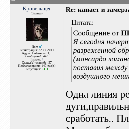
Кровельщег
Re: капает и замерз
Эксперт
Цитата:
Сообщение от
П
Я сегодня начерт
Пол:
разреженной об
Регистрация: 22.07.2011
Адрес: Собянин-Юрт
Сообщений: 443
(мансарда ломана
Images:
4
Сказал(а) спасибо: 57
поставил между
Поблагодарили: 147 раз(а)
Репутация:
9411
воздушного мешк
Одна линия ре
дуги,правиль
сработать.. 