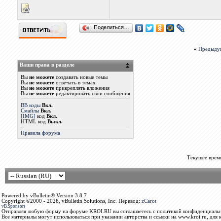
Поделиться…
«
Предыду
Ваши права в разделе
Вы
не можете
создавать новые темы
Вы
не можете
отвечать в темах
Вы
не можете
прикреплять вложения
Вы
не можете
редактировать свои сообщения
BB коды
Вкл.
Смайлы
Вкл.
[IMG]
код
Вкл.
HTML код
Выкл.
Правила форума
Текущее врем
Powered by vBulletin® Version 3.8.7
Copyright ©2000 - 2026, vBulletin Solutions, Inc. Перевод:
zCarot
vB.Sponsors
Отправляя любую форму на форуме KROI.RU вы соглашаетесь с политикой конфиденциальн
Все материалы могут использоваться при указании авторства и ссылки на www.kroi.ru, для 