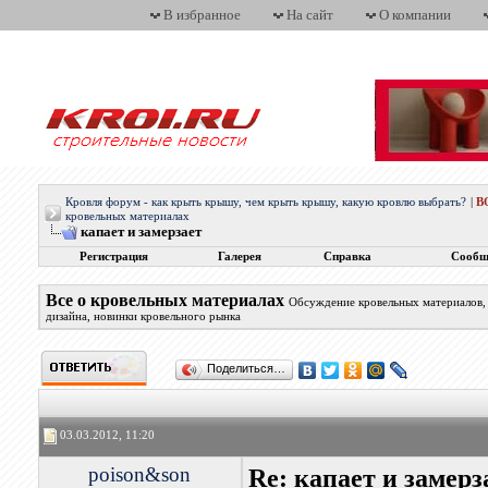
В избранное
На сайт
О компании
Кровля форум - как крыть крышу, чем крыть крышу, какую кровлю выбрать?
|
В
кровельных материалах
капает и замерзает
Регистрация
Галерея
Справка
Сообщ
Все о кровельных материалах
Обсуждение кровельных материалов, 
дизайна, новинки кровельного рынка
Поделиться…
03.03.2012, 11:20
poison&son
Re: капает и замерз