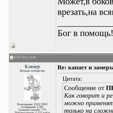
Может,в боко
врезать,на вс
____________
Бог в помощь
03.03.2012, 13:46
Клямер
Re: капает и замерз
Ветеран сообщества
Цитата:
Сообщение от
П
Как говорит и р
можно применять
Регистрация: 19.02.2010
Сообщений: 2,581
только на сложн
Сказал(а) спасибо: 770
Поблагодарили: 1,521 раз(а)