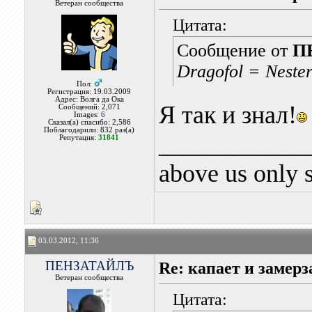
Ветеран сообщества
Цитата:
Сообщение от
П
Dragofol = Neste
Пол:
Регистрация: 19.03.2009
Адрес: Волга да Ока
Я так и знал!
Сообщений: 2,071
Images:
6
Сказал(а) спасибо: 2,586
Поблагодарили: 832 раз(а)
____________
Репутация:
31841
above us only 
03.03.2012, 11:36
ПЕНЗАТАЙЛЪ
Re: капает и замерз
Ветеран сообщества
Цитата: