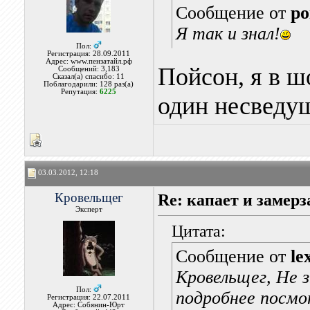
Сообщение от
po
Я так и знал!
Пол:
Регистрация: 28.09.2011
Адрес: www.пензатайл.рф
Пойсон, я в ш
Сообщений: 3,183
Сказал(а) спасибо: 11
Поблагодарили: 128 раз(а)
Репутация:
6225
один несведу
03.03.2012, 12:18
Кровельщег
Re: капает и замерз
Эксперт
Цитата:
Сообщение от
le
Кровельщег, Не 
Пол:
подробнее посмо
Регистрация: 22.07.2011
Адрес: Собянин-Юрт