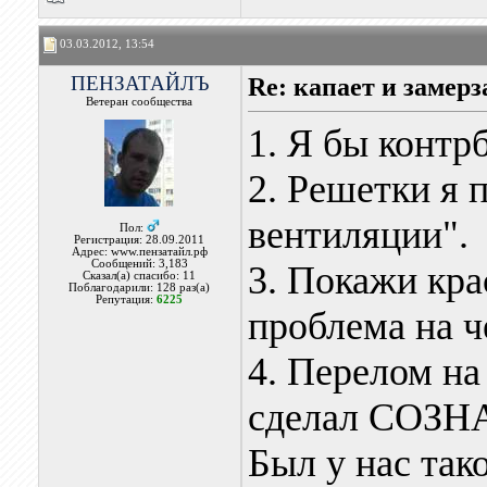
03.03.2012, 13:54
ПЕНЗАТАЙЛЪ
Re: капает и замерз
Ветеран сообщества
1. Я бы контр
2. Решетки я 
вентиляции".
Пол:
Регистрация: 28.09.2011
Адрес: www.пензатайл.рф
Сообщений: 3,183
3. Покажи кра
Сказал(а) спасибо: 11
Поблагодарили: 128 раз(а)
Репутация:
6225
проблема на 
4. Перелом на
сделал СОЗ
Был у нас так