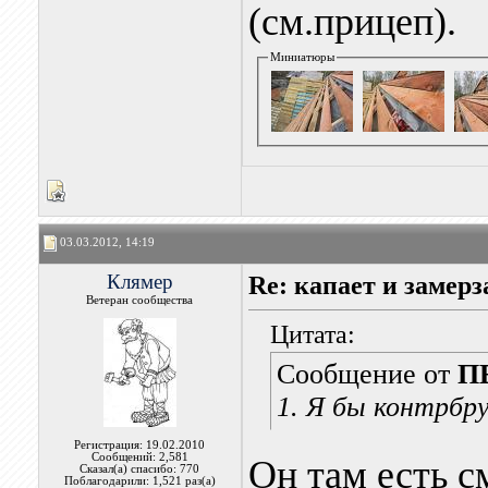
(см.прицеп).
Миниатюры
03.03.2012, 14:19
Клямер
Re: капает и замерз
Ветеран сообщества
Цитата:
Сообщение от
П
1. Я бы контрбр
Регистрация: 19.02.2010
Сообщений: 2,581
Он там есть с
Сказал(а) спасибо: 770
Поблагодарили: 1,521 раз(а)