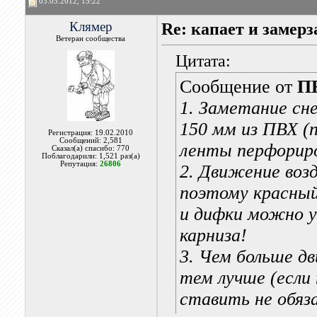
03.03.2012, 15:22
Клямер
Re: капает и замерз
Ветеран сообщества
Цитата:
Сообщение от
П
1. Заметание сн
150 мм из ПВХ (
Регистрация: 19.02.2010
Сообщений: 2,581
ленты перфориро
Сказал(а) спасибо: 770
Поблагодарили: 1,521 раз(а)
Репутация:
26806
2. Движение возд
поэтому красный
и дифки можно у
карниза!
3. Чем больше д
тем лучше (если 
ставить не обяз