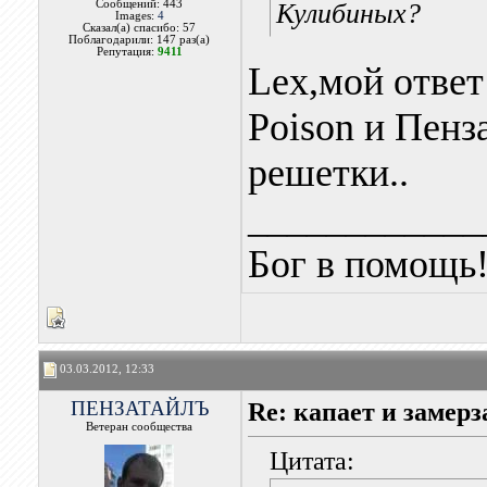
Сообщений: 443
Кулибиных?
Images:
4
Сказал(а) спасибо: 57
Поблагодарили: 147 раз(а)
Репутация:
9411
Lex,мой ответ
Poison и Пенз
решетки..
____________
Бог в помощь
03.03.2012, 12:33
ПЕНЗАТАЙЛЪ
Re: капает и замерз
Ветеран сообщества
Цитата: