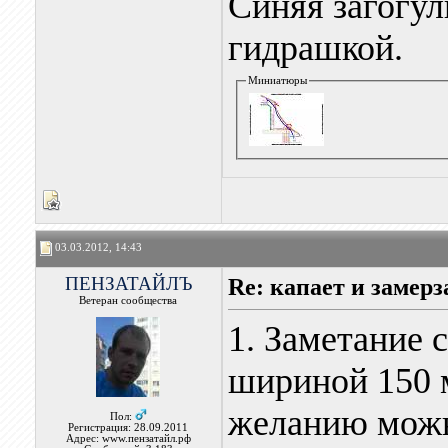
Синяя загогул
гидрашкой.
Миниатюры
03.03.2012, 14:43
ПЕНЗАТАЙЛЪ
Re: капает и замерз
Ветеран сообщества
1. Заметание с
шириной 150 
желанию можн
Пол:
Регистрация: 28.09.2011
Адрес: www.пензатайл.рф