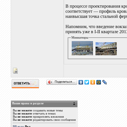
В процессе проектирования кро
соответствует — профиль кровл
наивысшая точка стальной фер
Напомним, что введение вокза
принять уже в I-II квартале 201
Миниатюры
Поделиться…
Ваши права в разделе
Вы
не можете
создавать новые темы
Вы
не можете
отвечать в темах
Вы
не можете
прикреплять вложения
Вы
не можете
редактировать свои сообщения
BB коды
Вкл.