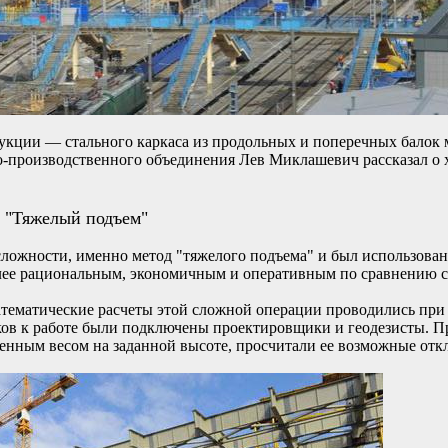
укции — стального каркаса из продольных и поперечных балок
-производственного объединения Лев Миклашевич рассказал о х
и "Тяжелый подъем"
сложности, именно метод "тяжелого подъема" и был использова
лее рациональным, экономичным и оперативным по сравнению 
тематические расчеты этой сложной операции проводились при
ов к работе были подключены проектировщики и геодезисты. П
нным весом на заданной высоте, просчитали ее возможные откл