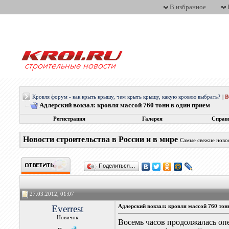
В избранное
Кровля форум - как крыть крышу, чем крыть крышу, какую кровлю выбрать?
|
Адлерский вокзал: кровля массой 760 тонн в один прием
Регистрация
Галерея
Справ
Новости строительства в России и в мире
Самые свежие новос
Поделиться…
27.03.2012, 01:07
Everrest
Адлерский вокзал: кровля массой 760 тон
Новичок
Восемь часов продолжалась оп