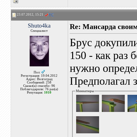
23.07.2012, 15:21
Shuto4ka
Re: Мансарда своим
Специалист
Брус докупили
150 - как раз 
нужно определ
Пол:
Регистрация: 19.04.2012
Предполагал з
Адрес: Волгоград
Сообщений: 258
Сказал(а) спасибо: 96
Поблагодарили: 76 раз(а)
Миниатюры
Репутация:
1010