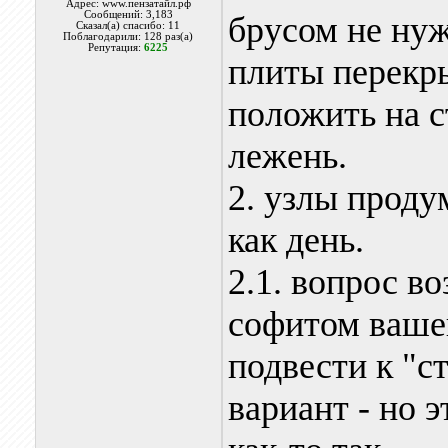
Адрес: www.пензатайл.рф
Сообщений: 3,183
брусом не ну
Сказал(а) спасибо: 11
Поблагодарили: 128 раз(а)
Репутация:
6225
плиты перекры
положить на с
лежень.
2. узлы проду
как день.
2.1. вопрос в
софитом вашег
подвести к "с
вариант - но э