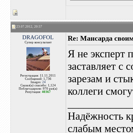
23.07.2012, 20:57
DRAGOFOL
Re: Мансарда своим
Супер консультант
Я не эксперт 
заставляет с 
зарезам и сты
Регистрация: 11.11.2011
Сообщений: 1,736
Images:
24
Сказал(а) спасибо: 1,124
коллеги смогу
Поблагодарили: 970 раз(а)
Репутация:
40367
____________
Надёжность к
слабым местом