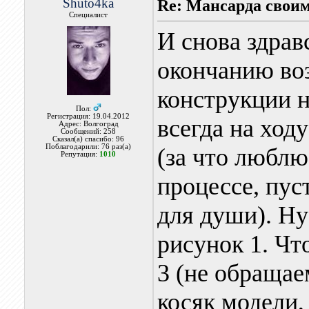
Shuto4ka
Re: Мансарда своим
Специалист
И снова здрав
окончанию во
конструкции 
Пол:
Регистрация: 19.04.2012
всегда на ход
Адрес: Волгоград
Сообщений: 258
Сказал(а) спасибо: 96
Поблагодарили: 76 раз(а)
(за что люблю
Репутация:
1010
процессе, пус
для души). Ну
рисунок 1. Чт
3 (не обращае
косяк модели,