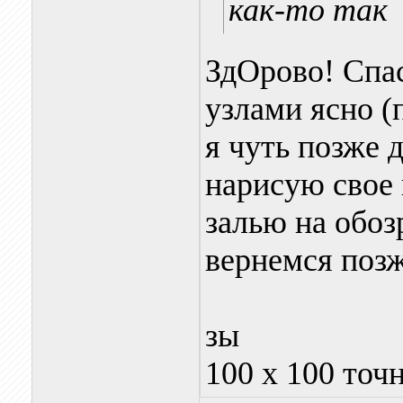
как-то так
ЗдОрово! Спас
узлами ясно (
я чуть позже 
нарисую свое 
залью на обозр
вернемся позж
зы
100 х 100 точ