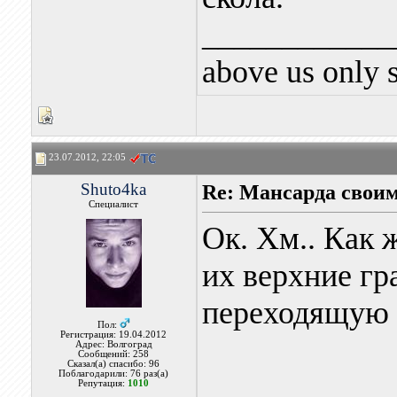
____________
above us only 
23.07.2012, 22:05
Shuto4ka
Re: Мансарда своим
Специалист
Ок. Хм.. Как 
их верхние г
переходящую л
Пол:
Регистрация: 19.04.2012
Адрес: Волгоград
Сообщений: 258
Сказал(а) спасибо: 96
Поблагодарили: 76 раз(а)
Репутация:
1010