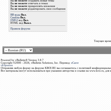
Вы
не можете
создавать новые темы
Вы
не можете
отвечать в темах
Вы
не можете
прикреплять вложения
Вы
не можете
редактировать свои сообщения
BB коды
Вкл.
Смайлы
Вкл.
[IMG]
код
Вкл.
HTML код
Выкл.
Правила форума
Текущее врем
Powered by vBulletin® Version 3.8.7
Copyright ©2000 - 2026, vBulletin Solutions, Inc. Перевод:
zCarot
vB.Sponsors
Отправляя любую форму на форуме KROI.RU вы соглашаетесь с политикой конфиденциальн
Все материалы могут использоваться при указании авторства и ссылки на www.kroi.ru, для 