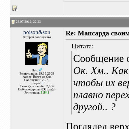
23.07.2012, 22:23
poison&son
Re: Мансарда своим
Ветеран сообщества
Цитата:
Сообщение 
Ок. Хм.. Ка
Пол:
Регистрация: 19.03.2009
Адрес: Волга да Ока
чтобы их ве
Сообщений: 2,071
Images:
6
Сказал(а) спасибо: 2,586
Поблагодарили: 832 раз(а)
плавно пере
Репутация:
31841
другой.. ?
Поглядел верх