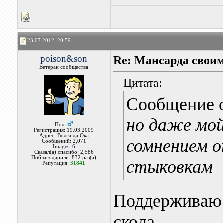
23.07.2012, 20:59
poison&son
Re: Мансарда своим
Ветеран сообщества
Цитата:
Сообщение 
но даже мой
Пол:
Регистрация: 19.03.2009
Адрес: Волга да Ока
сомнением о
Сообщений: 2,071
Images:
6
Сказал(а) спасибо: 2,586
Поблагодарили: 832 раз(а)
стыковкам
Репутация:
31841
Поддерживаю 
скола.