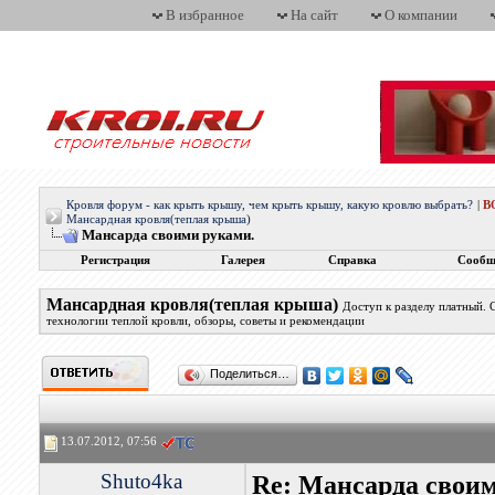
В избранное
На сайт
О компании
Кровля форум - как крыть крышу, чем крыть крышу, какую кровлю выбрать?
|
В
Мансардная кровля(теплая крыша)
Мансарда своими руками.
Регистрация
Галерея
Справка
Сообщ
Мансардная кровля(теплая крыша)
Доступ к разделу платный.
технологии теплой кровли, обзоры, советы и рекомендации
Поделиться…
13.07.2012, 07:56
Shuto4ka
Re: Мансарда своим