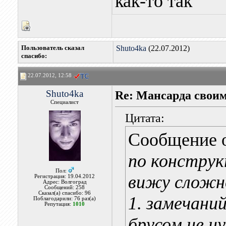
как-то так
Пользователь сказал
Shuto4ka
(22.07.2012)
cпасибо:
22.07.2012, 12:58
Shuto4ka
Re: Мансарда своим
Специалист
Цитата:
Сообщение 
по конструк
Пол:
вижу сложн
Регистрация: 19.04.2012
Адрес: Волгоград
Сообщений: 258
Сказал(а) спасибо: 96
1. замечани
Поблагодарили: 76 раз(а)
Репутация:
1010
брусом не н