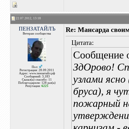
22.07.2012, 13:18
ПЕНЗАТАЙЛЪ
Re: Мансарда своим
Ветеран сообщества
Цитата:
Сообщение 
ЗдОрово! Сп
Пол:
Регистрация: 28.09.2011
Адрес: www.пензатайл.рф
узлами ясно
Сообщений: 3,183
Сказал(а) спасибо: 11
Поблагодарили: 128 раз(а)
Репутация:
6225
бруса), я ч
пожарный на
утверждения
карнизам - в