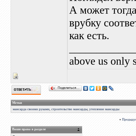
А может тогда
врубку соотве
как есть.
____________
above us only 
Поделиться…
Метки
мансарда своими руками
,
строительство мансарды
,
утепление мансарды
«
Предыду
Ваши права в разделе