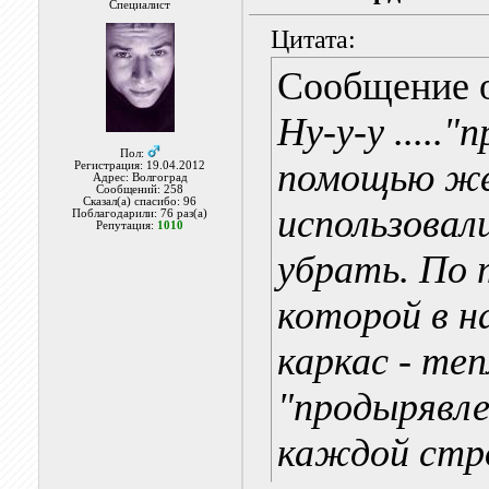
Специалист
Цитата:
Сообщение 
Ну-у-у .....
Пол:
помощью же
Регистрация: 19.04.2012
Адрес: Волгоград
Сообщений: 258
Сказал(а) спасибо: 96
использовал
Поблагодарили: 76 раз(а)
Репутация:
1010
убрать. По 
которой в н
каркас - те
"продырявле
каждой стр