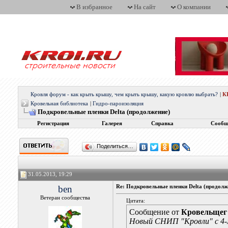
В избранное
На сайт
О компании
Кровля форум - как крыть крышу, чем крыть крышу, какую кровлю выбрать?
|
К
Кровельная библиотека
|
Гидро-пароизоляция
Подкровельные пленки Delta (продолжение)
Регистрация
Галерея
Справка
Сообщ
Поделиться…
31.05.2013, 19:29
ben
Re: Подкровельные пленки Delta (продолж
Ветеран сообщества
Цитата:
Сообщение от
Кровельщег
Новый СНИП "Кровли" с 4-