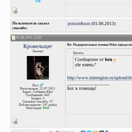
Пользователь сказал
poison&son
(01.06.2013)
cпасибо:
01.06.2013, 22:02
Кровельщег
Re: Подкровельные пленки Delta (продолж
Эксперт
Цитата:
Сообщение от
ben
где взять?
http://www.minregion.ru/upload/d
__________________
Пол:
Бог в помощь!
Регистрация: 22.07.2011
Адрес: Собянин-Юрт
Сообщений: 443
Images:
4
Сказал(а) спасибо: 57
Поблагодарили: 147 раз(а)
Репутация:
9411