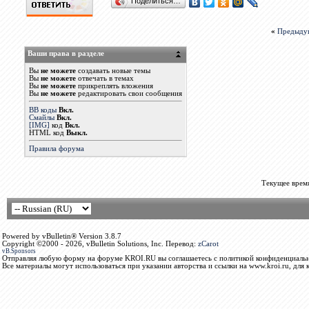
Поделиться…
«
Предыду
Ваши права в разделе
Вы
не можете
создавать новые темы
Вы
не можете
отвечать в темах
Вы
не можете
прикреплять вложения
Вы
не можете
редактировать свои сообщения
BB коды
Вкл.
Смайлы
Вкл.
[IMG]
код
Вкл.
HTML код
Выкл.
Правила форума
Текущее врем
Powered by vBulletin® Version 3.8.7
Copyright ©2000 - 2026, vBulletin Solutions, Inc. Перевод:
zCarot
vB.Sponsors
Отправляя любую форму на форуме KROI.RU вы соглашаетесь с политикой конфиденциальн
Все материалы могут использоваться при указании авторства и ссылки на www.kroi.ru, для 