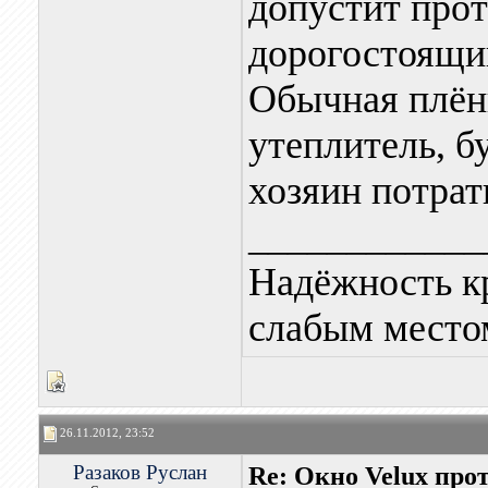
допустит прот
дорогостоящи
Обычная плёнк
утеплитель, б
хозяин потрат
____________
Надёжность к
слабым местом
26.11.2012, 23:52
Разаков Руслан
Re: Окно Velux про