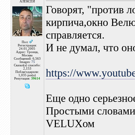
АЛЕКСЕЙ
Говорят, "против л
кирпича,окно Велю
справляется.
Пол:
И не думал, что он
Регистрация:
24.01.2005
Адрес: Троицк,
Москва
Сообщений: 6,563
Images:
75
Сказал(а) спасибо:
2,153
https://www.youtu
Поблагодарили:
1,035 раз(а)
Репутация:
39614
Еще одно серьезно
Простыми словами 
VELUXом