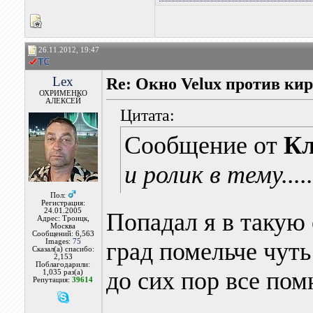
26.11.2012, 19:47
Lex
Re: Окно Velux против ки
ОХРИМЕНКО
АЛЕКСЕЙ
Цитата:
Сообщение от
Кл
и ролик в тему.....
Пол:
Регистрация:
24.01.2005
Попадал я в такую 
Адрес: Троицк,
Москва
Сообщений: 6,563
Images:
75
град помельче чуть
Сказал(а) спасибо:
2,153
Поблагодарили:
до сих пор все по
1,035 раз(а)
Репутация:
39614
________________