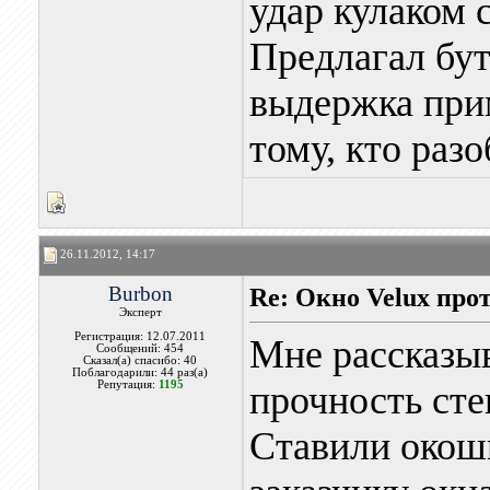
удар кулаком с
Предлагал бу
выдержка при
тому, кто раз
26.11.2012, 14:17
Burbon
Re: Окно Velux про
Эксперт
Регистрация: 12.07.2011
Мне рассказыв
Сообщений: 454
Сказал(а) спасибо: 40
Поблагодарили: 44 раз(а)
Репутация:
1195
прочность сте
Ставили окошк