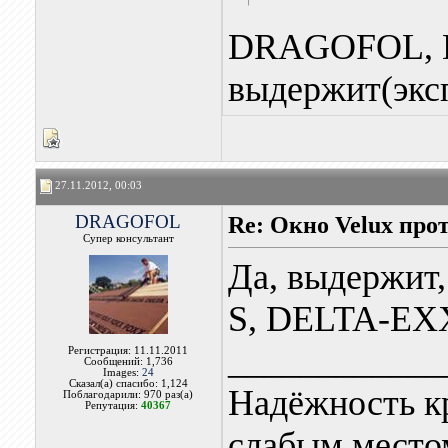
DRAGOFOL, 
выдержит(экс
27.11.2012, 00:03
DRAGOFOL
Re: Окно Velux про
Супер консультант
Да, выдержит
S, DELTA-EX
____________
Регистрация: 11.11.2011
Сообщений: 1,736
Images:
24
Сказал(а) спасибо: 1,124
Надёжность к
Поблагодарили: 970 раз(а)
Репутация:
40367
слабым местом