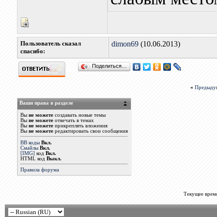
Пользователь сказал
dimon69
(10.06.2013)
cпасибо:
Поделиться…
«
Предыду
Ваши права в разделе
Вы
не можете
создавать новые темы
Вы
не можете
отвечать в темах
Вы
не можете
прикреплять вложения
Вы
не можете
редактировать свои сообщения
BB коды
Вкл.
Смайлы
Вкл.
[IMG]
код
Вкл.
HTML код
Выкл.
Правила форума
Текущее врем