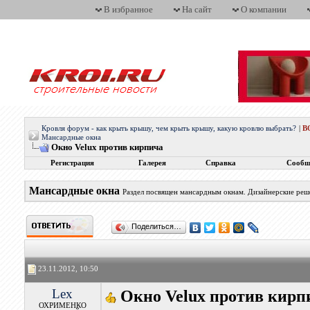
В избранное
На сайт
О компании
Кровля форум - как крыть крышу, чем крыть крышу, какую кровлю выбрать?
|
В
Мансардные окна
Окно Velux против кирпича
Регистрация
Галерея
Справка
Сообщ
Мансардные окна
Раздел посвящен мансардным окнам. Дизайнерские реше
Поделиться…
23.11.2012, 10:50
Lex
Окно Velux против кирп
ОХРИМЕНКО