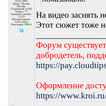
24.01.2005
Адрес: Троицк,
Москва
Сообщений: 6,563
Images:
75
На видео заснять н
Сказал(а) спасибо:
2,153
Поблагодарили:
Этот сюжет тоже н
1,035 раз(а)
Репутация:
39614
________________
Форум существует,
добродетель, подд
https://pay.cloudti
Оформление досту
https://www.kroi.r