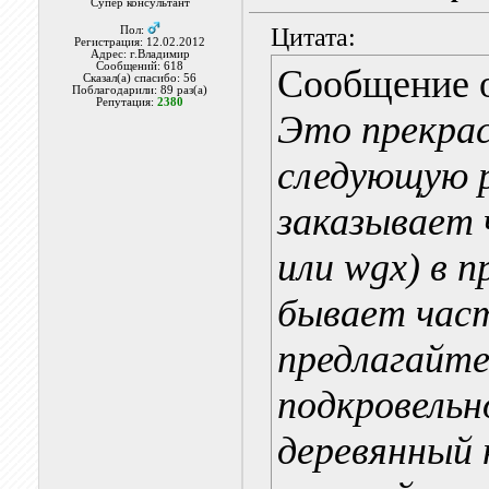
Супер консультант
Цитата:
Пол:
Регистрация: 12.02.2012
Адрес: г.Владимир
Сообщений: 618
Сообщение 
Сказал(а) спасибо: 56
Поблагодарили: 89 раз(а)
Репутация:
2380
Это прекра
следующую р
заказывает 
или wgx) в п
бывает част
предлагайте
подкровельн
деревянный 