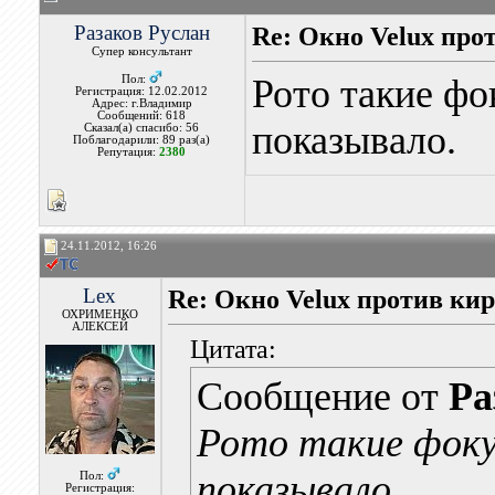
Разаков Руслан
Re: Окно Velux про
Супер консультант
Рото такие фо
Пол:
Регистрация: 12.02.2012
Адрес: г.Владимир
Сообщений: 618
показывало.
Сказал(а) спасибо: 56
Поблагодарили: 89 раз(а)
Репутация:
2380
24.11.2012, 16:26
Lex
Re: Окно Velux против ки
ОХРИМЕНКО
АЛЕКСЕЙ
Цитата:
Сообщение от
Ра
Рото такие фоку
показывало.
Пол:
Регистрация: