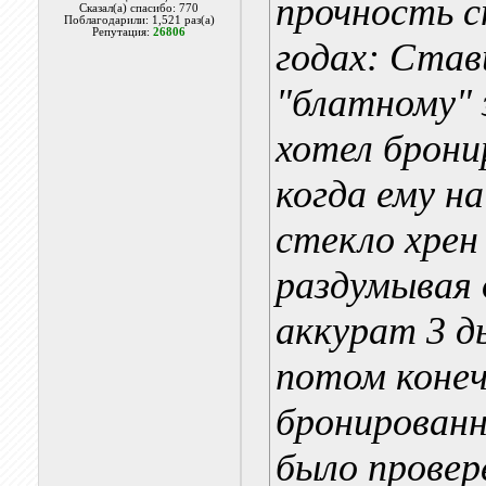
прочность с
Сказал(а) спасибо: 770
Поблагодарили: 1,521 раз(а)
Репутация:
26806
годах: Став
"блатному" 
хотел брони
когда ему н
стекло хрен
раздумывая 
аккурат 3 ды
потом конеч
бронирован
было провер