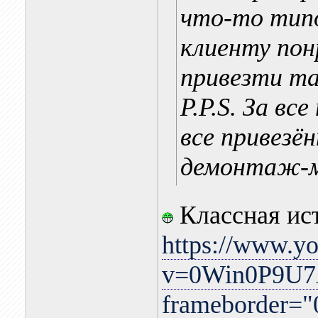
что-то типо
клиенту пон
привезти та
P.P.S. За вс
все привезё
демонтаж-
Классная истор
https://www.y
v=0Win0P9U7Ac
frameborder="0