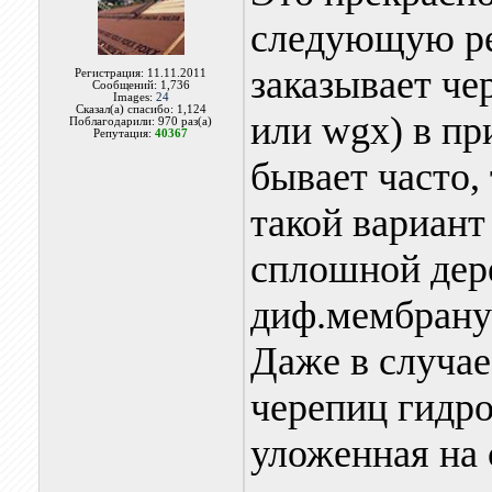
следующую ре
заказывает ч
Регистрация: 11.11.2011
Сообщений: 1,736
Images:
24
Сказал(а) спасибо: 1,124
или wgx) в пр
Поблагодарили: 970 раз(а)
Репутация:
40367
бывает часто,
такой вариант
сплошной дер
диф.мембрану
Даже в случа
черепиц гидро
уложенная на 