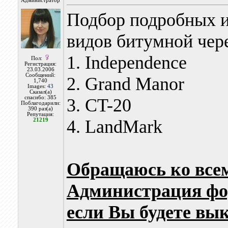
Администратор
Подбор подробных и
видов битумной чере
1. Independence
Пол:
Регистрация:
23.03.2006
Сообщений:
2. Grand Manor
1,740
Images:
43
Сказал(а)
спасибо: 385
3. CT-20
Поблагодарили:
390 раз(а)
Репутация:
4. LandMark
21219
Обращаюсь ко всем
Администрация фор
если Вы будете вы