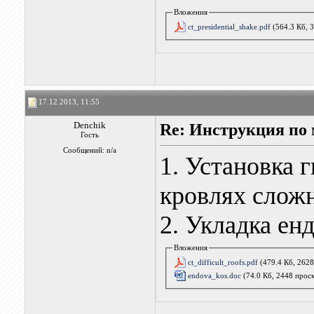
Вложения
ct_presidential_shake.pdf
(564.3 Кб, 
17.12.2013, 11:55
Denchik
Re: Инструкция по 
Гость
Сообщений: n/a
1. Установка 
кровлях слож
2. Укладка ен
Вложения
ct_difficult_roofs.pdf
(479.4 Кб, 262
endova_kos.doc
(74.0 Кб, 2448 прос