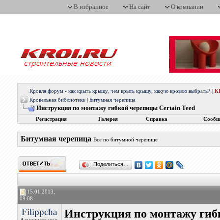
В избранное
На сайт
О компании
Кровля форум - как крыть крышу, чем крыть крышу, какую кровлю выбрать?
|
К
Кровельная библиотека
|
Битумная черепица
Инструкция по монтажу гибкой черепицы Certain Teed
Регистрация
Галерея
Справка
Сообщ
Битумная черепица
Все по битумной черепице
Поделиться…
15.01.2013,
09:08
Filippcha
Инструкция по монтажу гибк