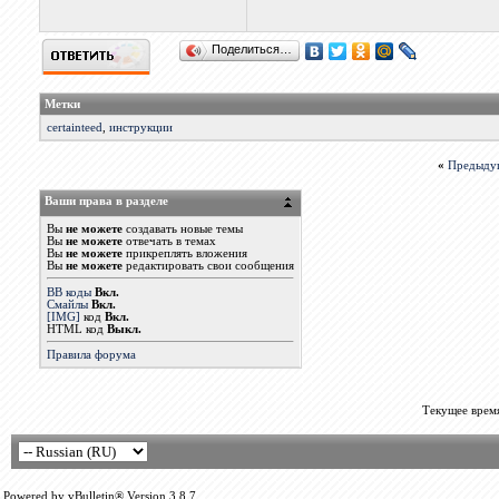
Поделиться…
Метки
certainteed
,
инструкции
«
Предыду
Ваши права в разделе
Вы
не можете
создавать новые темы
Вы
не можете
отвечать в темах
Вы
не можете
прикреплять вложения
Вы
не можете
редактировать свои сообщения
BB коды
Вкл.
Смайлы
Вкл.
[IMG]
код
Вкл.
HTML код
Выкл.
Правила форума
Текущее врем
Powered by vBulletin® Version 3.8.7